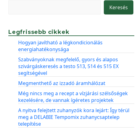
Keresés
Legfrissebb cikkek
Hogyan javítható a légkondicionálás
energiahatékonysága
Szabványoknak megfelelő, gyors és alapos
szivárgáskeresés a testo 513, 514 és 515 EX
segítségével
Megmenthető az izzadó áramhálózat
Még nincs meg a recept a vízjárási szélsőségek
kezelésére, de vannak ígéretes projektek
A nyitva felejtett zuhanyzók kora lejárt: Így térül
meg a DELABIE Tempomix zuhanycsaptelep
telepítése