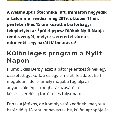
A Weishaupt Hőtechnikai Kft. immáron negyedik
alkalommal rendezi meg 2019. október 11-én,
pénteken 9 és 15 óra között a biatorbágyi
telephelyén az Épületgépész Diákok Nyílt Napja
rendezvényét, melyre szeretettel várnak
mindenkit egy baráti látogatásra!
Különleges program a Nyílt
Napon
Plumb Skills Derby, azaz a bátor jelentkezőknek egy
összetett gyakorlati és egy elméleti feladatot kell
megoldani időre, amely magába foglalja az
anyagszükséglet meghatározásától a
készreszerelésig tartó teljes folyamatot.
Ennek a játékos, de komoly vetélkedőnek, melyre a
határidőig 18 tanulót neveztek be, külön apropója és