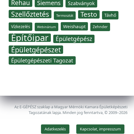
Rehau
Siemens
Szabványok
Szellőztetés
Testo
Távhő
Termosztát
Weishaupt
Vízkezelés
Zehnder
Webinárium
Építőipar
Épületgépész
Épületgépészet
Épületgépészeti Tagozat
Az E-GÉPÉSZ szaklap a Magyar Mérnöki Kamara Épületképészeti
Tagozatának lapja. Minden jog fenntartva, © 2009–2026
Adatkezelés
Kapcsolat, impresszum