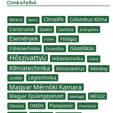
Címkefelhő
Climalife
Columbus Klíma
Aereco
Belimo
Construma
Daikin
Danfoss
Energetika
Események
Földgáz
Fisher
Gázellátás
Fűtéstechnika
Grundfos
Hőszivattyú
Hűtéstechnika
Ivóvíz
Klímatechnika
Koronavírus
Kémény
Légtechnika
Lindab
Magyar Mérnöki Kamara
Magyar Épületgépészet
MÉGSZ
Merkapt
Panasonic
OMÉN
Oktatás
Promóció