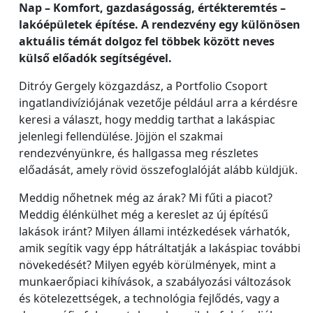
Nap – Komfort, gazdaságosság, értékteremtés –
lakóépületek építése. A rendezvény egy különösen
aktuális témát dolgoz fel többek között neves
külső előadók segítségével.
Ditróy Gergely közgazdász, a Portfolio Csoport
ingatlandivíziójának vezetője például arra a kérdésre
keresi a választ, hogy meddig tarthat a lakáspiac
jelenlegi fellendülése. Jöjjön el szakmai
rendezvényünkre, és hallgassa meg részletes
előadását, amely rövid összefoglalóját alább küldjük.
Meddig nőhetnek még az árak? Mi fűti a piacot?
Meddig élénkülhet még a kereslet az új építésű
lakások iránt? Milyen állami intézkedések várhatók,
amik segítik vagy épp hátráltatják a lakáspiac további
növekedését? Milyen egyéb körülmények, mint a
munkaerőpiaci kihívások, a szabályozási változások
és kötelezettségek, a technológia fejlődés, vagy a