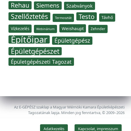
Rehau
Siemens
Szabványok
Szellőztetés
Testo
Távhő
Termosztát
Weishaupt
Vízkezelés
Zehnder
Webinárium
Építőipar
Épületgépész
Épületgépészet
Épületgépészeti Tagozat
Az E-GÉPÉSZ szaklap a Magyar Mérnöki Kamara Épületképészeti
Tagozatának lapja. Minden jog fenntartva, © 2009–2026
Adatkezelés
Kapcsolat, impresszum