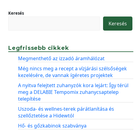
Keresés
Keresés
Legfrissebb cikkek
Megmenthető az izzadó áramhálózat
Még nincs meg a recept a vízjárási szélsőségek
kezelésére, de vannak ígéretes projektek
A nyitva felejtett zuhanyzók kora lejárt: Így térül
meg a DELABIE Tempomix zuhanycsaptelep
telepítése
Uszoda- és wellnes-terek párátlanítása és
szellőztetése a Hidewtól
Hő- és gőzkabinok szabványa