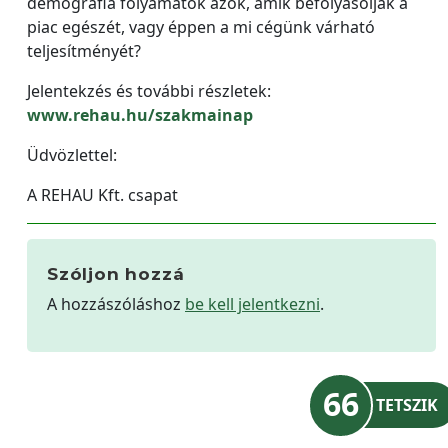
demográfia folyamatok azok, amik befolyásolják a
piac egészét, vagy éppen a mi cégünk várható
teljesítményét?
Jelentekzés és további részletek:
www.rehau.hu/szakmainap
Üdvözlettel:
A REHAU Kft. csapat
Szóljon hozzá
A hozzászóláshoz
be kell jelentkezni
.
66
TETSZIK