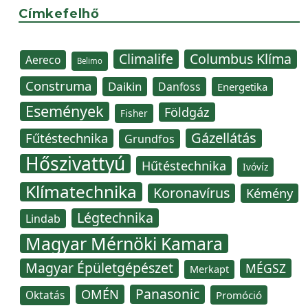
Címkefelhő
Climalife
Columbus Klíma
Aereco
Belimo
Construma
Daikin
Danfoss
Energetika
Események
Földgáz
Fisher
Gázellátás
Fűtéstechnika
Grundfos
Hőszivattyú
Hűtéstechnika
Ivóvíz
Klímatechnika
Koronavírus
Kémény
Légtechnika
Lindab
Magyar Mérnöki Kamara
Magyar Épületgépészet
MÉGSZ
Merkapt
Panasonic
OMÉN
Oktatás
Promóció