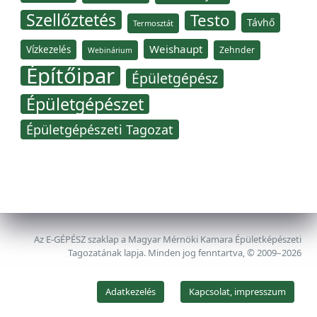
Szellőztetés
Testo
Távhő
Termosztát
Weishaupt
Vízkezelés
Zehnder
Webinárium
Építőipar
Épületgépész
Épületgépészet
Épületgépészeti Tagozat
Az E-GÉPÉSZ szaklap a Magyar Mérnöki Kamara Épületképészeti
Tagozatának lapja. Minden jog fenntartva, © 2009–2026
Adatkezelés
Kapcsolat, impresszum