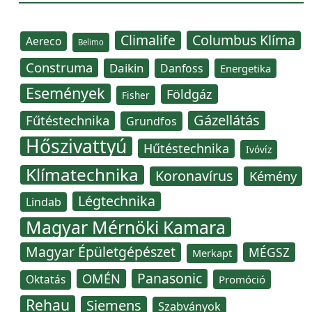
Climalife
Columbus Klíma
Aereco
Belimo
Construma
Daikin
Danfoss
Energetika
Események
Földgáz
Fisher
Gázellátás
Fűtéstechnika
Grundfos
Hőszivattyú
Hűtéstechnika
Ivóvíz
Klímatechnika
Koronavírus
Kémény
Légtechnika
Lindab
Magyar Mérnöki Kamara
Magyar Épületgépészet
MÉGSZ
Merkapt
Panasonic
OMÉN
Oktatás
Promóció
Rehau
Siemens
Szabványok