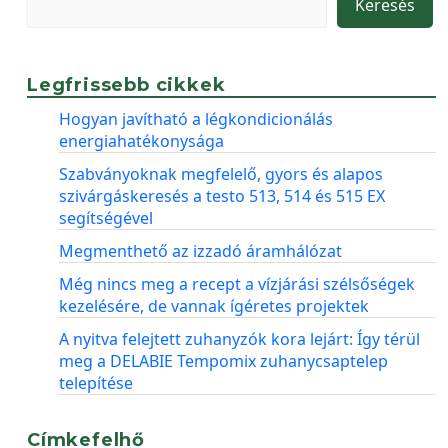
Keresés
Legfrissebb cikkek
Hogyan javítható a légkondicionálás
energiahatékonysága
Szabványoknak megfelelő, gyors és alapos
szivárgáskeresés a testo 513, 514 és 515 EX
segítségével
Megmenthető az izzadó áramhálózat
Még nincs meg a recept a vízjárási szélsőségek
kezelésére, de vannak ígéretes projektek
A nyitva felejtett zuhanyzók kora lejárt: Így térül
meg a DELABIE Tempomix zuhanycsaptelep
telepítése
Címkefelhő