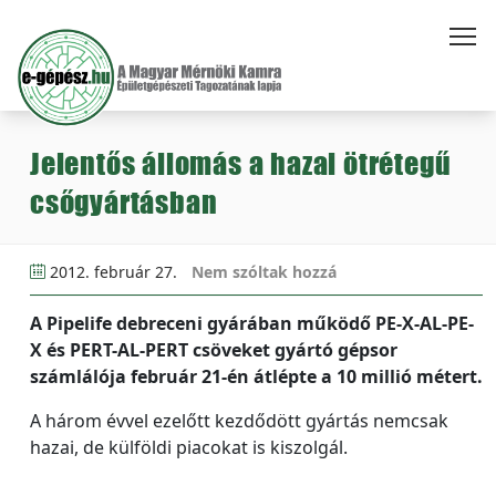
Jelentős állomás a hazai ötrétegű
csőgyártásban
2012. február 27.
Nem szóltak hozzá
A Pipelife debreceni gyárában működő PE-X-AL-PE-
X és PERT-AL-PERT csöveket gyártó gépsor
számlálója február 21-én átlépte a 10 millió métert.
A három évvel ezelőtt kezdődött gyártás nemcsak
hazai, de külföldi piacokat is kiszolgál.