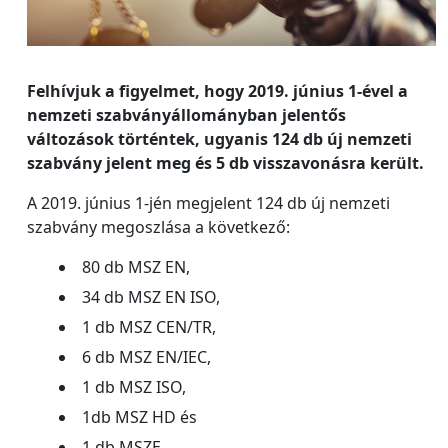
Felhívjuk a figyelmet, hogy 2019. június 1-ével a
nemzeti szabványállományban jelentős
változások történtek, ugyanis 124 db új nemzeti
szabvány jelent meg és 5 db visszavonásra került.
A 2019. június 1-jén megjelent 124 db új nemzeti
szabvány megoszlása a következő:
80 db MSZ EN,
34 db MSZ EN ISO,
1 db MSZ CEN/TR,
6 db MSZ EN/IEC,
1 db MSZ ISO,
1db MSZ HD és
1 db MSZE.