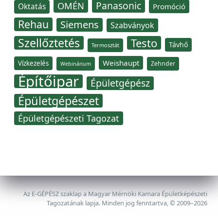
Panasonic
OMÉN
Oktatás
Promóció
Rehau
Siemens
Szabványok
Szellőztetés
Testo
Távhő
Termosztát
Weishaupt
Vízkezelés
Zehnder
Webinárium
Építőipar
Épületgépész
Épületgépészet
Épületgépészeti Tagozat
Az E-GÉPÉSZ szaklap a Magyar Mérnöki Kamara Épületképészeti
Tagozatának lapja. Minden jog fenntartva, © 2009–2026