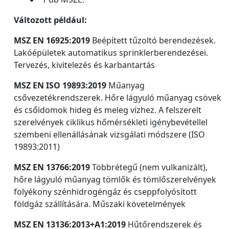
Változott például:
MSZ EN 16925:2019
Beépített tűzoltó berendezések.
Lakóépületek automatikus sprinklerberendezései.
Tervezés, kivitelezés és karbantartás
MSZ EN ISO 19893:2019
Műanyag
csővezetékrendszerek. Hőre lágyuló műanyag csövek
és csőidomok hideg és meleg vízhez. A felszerelt
szerelvények ciklikus hőmérsékleti igénybevétellel
szembeni ellenállásának vizsgálati módszere (ISO
19893:2011)
MSZ EN 13766:2019
Többrétegű (nem vulkanizált),
hőre lágyuló műanyag tömlők és tömlőszerelvények
folyékony szénhidrogéngáz és cseppfolyósított
földgáz szállítására. Műszaki követelmények
MSZ EN 13136:2013+A1:2019
Hűtőrendszerek és