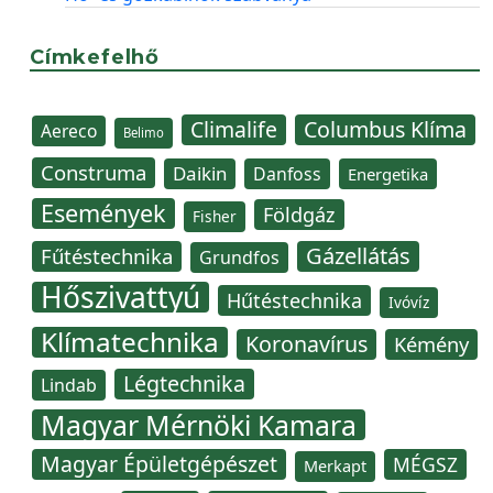
Címkefelhő
Climalife
Columbus Klíma
Aereco
Belimo
Construma
Daikin
Danfoss
Energetika
Események
Földgáz
Fisher
Gázellátás
Fűtéstechnika
Grundfos
Hőszivattyú
Hűtéstechnika
Ivóvíz
Klímatechnika
Koronavírus
Kémény
Légtechnika
Lindab
Magyar Mérnöki Kamara
Magyar Épületgépészet
MÉGSZ
Merkapt