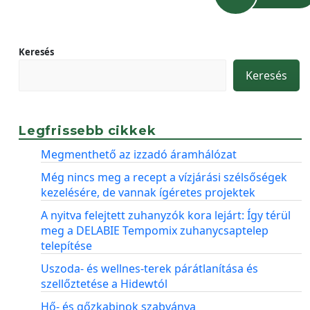
Keresés
Keresés
Legfrissebb cikkek
Megmenthető az izzadó áramhálózat
Még nincs meg a recept a vízjárási szélsőségek
kezelésére, de vannak ígéretes projektek
A nyitva felejtett zuhanyzók kora lejárt: Így térül
meg a DELABIE Tempomix zuhanycsaptelep
telepítése
Uszoda- és wellnes-terek párátlanítása és
szellőztetése a Hidewtól
Hő- és gőzkabinok szabványa