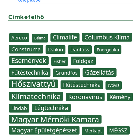
Címkefelhő
Climalife
Columbus Klíma
Aereco
Belimo
Construma
Daikin
Danfoss
Energetika
Események
Földgáz
Fisher
Gázellátás
Fűtéstechnika
Grundfos
Hőszivattyú
Hűtéstechnika
Ivóvíz
Klímatechnika
Koronavírus
Kémény
Légtechnika
Lindab
Magyar Mérnöki Kamara
Magyar Épületgépészet
MÉGSZ
Merkapt