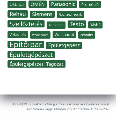
Panasonic
OMÉN
Oktatás
Promóció
Rehau
Siemens
Szabványok
Szellőztetés
Testo
Távhő
Termosztát
Weishaupt
Vízkezelés
Zehnder
Webinárium
Építőipar
Épületgépész
Épületgépészet
Épületgépészeti Tagozat
Az E-GÉPÉSZ szaklap a Magyar Mérnöki Kamara Épületképészeti
Tagozatának lapja. Minden jog fenntartva, © 2009–2026