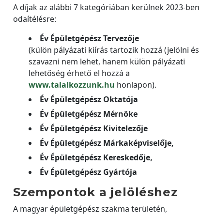
A díjak az alábbi 7 kategóriában kerülnek 2023-ben
odaítélésre:
Év Épületgépész Tervezője
(külön pályázati kiírás tartozik hozzá (jelölni és
szavazni nem lehet, hanem külön pályázati
lehetőség érhető el hozzá a
www.talalkozzunk.hu
honlapon).
Év Épületgépész Oktatója
Év Épületgépész Mérnöke
Év Épületgépész Kivitelezője
Év Épületgépész Márkaképviselője,
Év Épületgépész Kereskedője,
Év Épületgépész Gyártója
Szempontok a jelöléshez
A magyar épületgépész szakma területén,