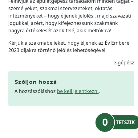
Felhívjuk az épületgépész társadalom minden tagját –
személyeket, szakmai szervezeteket, oktatási
intézményeket – hogy éljenek jelölési, majd szavazati
jogukkal, azért, hogy kifejezhessünk szakmánk
nagyra értékelését azok felé, akik méltók rá!
Kérjük a szakmabelieket, hogy éljenek az Év Emberei
2023 díjakra történő jelölés lehetőségével!
e-gépész
Szóljon hozzá
A hozzászóláshoz
be kell jelentkezni
.
0
TETSZIK