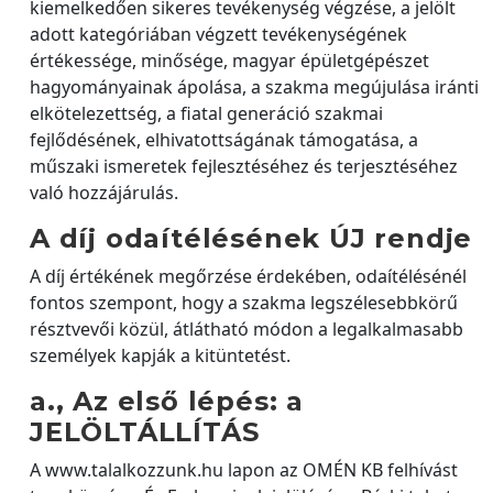
kiemelkedően sikeres tevékenység végzése, a jelölt
adott kategóriában végzett tevékenységének
értékessége, minősége, magyar épületgépészet
hagyományainak ápolása, a szakma megújulása iránti
elkötelezettség, a fiatal generáció szakmai
fejlődésének, elhivatottságának támogatása, a
műszaki ismeretek fejlesztéséhez és terjesztéséhez
való hozzájárulás.
A díj odaítélésének ÚJ rendje
A díj értékének megőrzése érdekében, odaítélésénél
fontos szempont, hogy a szakma legszélesebbkörű
résztvevői közül, átlátható módon a legalkalmasabb
személyek kapják a kitüntetést.
a., Az első lépés: a
JELÖLTÁLLÍTÁS
A www.talalkozzunk.hu lapon az OMÉN KB felhívást