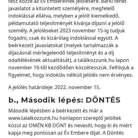
tesz közzé az Év Embereinek jelölésére. Bárki tehet
javaslatot a kitüntetett személyére, megfelelő
indoklással ellátva, melyben a jelölt kiemelkedő,
példamutató teljesítményét kívánja díjazni a jelölő
személy. A jelöléseket 2023 november 15-ig tudjuk
fogadni, csak és kizárólag indoklással együtt. A
beérkezett javaslatokat (melyek tartalmazzák a
díjazásnál mérlegelendő teljesítményt és a díj
odaítélésének aktualitását), a találkozzunk.hu lapon
november 16-től kezdődően közzétesszük. Felhívjuk a
figyelmet, hogy indoklás nélküli jelölés nem érvényes.
A jelölés határideje: 2022. november 15.
b., Második lépés: DÖNTÉS
Második lépésben a beérkezett és már a
www.talalkozzunk.hu honlapon szereplő jelöltek
közül az OMÉN KB DÖNT és nevesíti, hogy ki és miért
kapja meg pontosan az Év Embere díjat. A Döntés