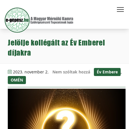
Jelölje kollégáit az Év Emberei
díjakra
2023. november 2.
Nem szóltak hozzá
Év Embere
,
OMÉN