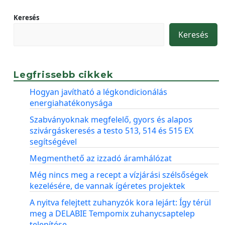
Keresés
Keresés
Legfrissebb cikkek
Hogyan javítható a légkondicionálás
energiahatékonysága
Szabványoknak megfelelő, gyors és alapos
szivárgáskeresés a testo 513, 514 és 515 EX
segítségével
Megmenthető az izzadó áramhálózat
Még nincs meg a recept a vízjárási szélsőségek
kezelésére, de vannak ígéretes projektek
A nyitva felejtett zuhanyzók kora lejárt: Így térül
meg a DELABIE Tempomix zuhanycsaptelep
telepítése