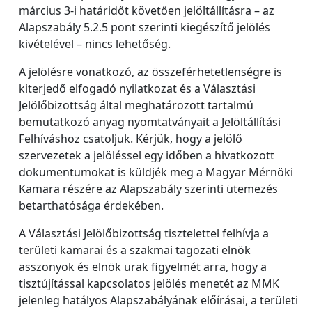
március 3-i határidőt követően jelöltállításra – az
Alapszabály 5.2.5 pont szerinti kiegészítő jelölés
kivételével – nincs lehetőség.
A jelölésre vonatkozó, az összeférhetetlenségre is
kiterjedő elfogadó nyilatkozat és a Választási
Jelölőbizottság által meghatározott tartalmú
bemutatkozó anyag nyomtatványait a Jelöltállítási
Felhíváshoz csatoljuk. Kérjük, hogy a jelölő
szervezetek a jelöléssel egy időben a hivatkozott
dokumentumokat is küldjék meg a Magyar Mérnöki
Kamara részére az Alapszabály szerinti ütemezés
betarthatósága érdekében.
A Választási Jelölőbizottság tisztelettel felhívja a
területi kamarai és a szakmai tagozati elnök
asszonyok és elnök urak figyelmét arra, hogy a
tisztújítással kapcsolatos jelölés menetét az MMK
jelenleg hatályos Alapszabályának előírásai, a területi