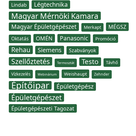
Légtechnika
Lindab
Magyar Mérnöki Kamara
Magyar Épületgépészet
MÉGSZ
Merkapt
Panasonic
OMÉN
Oktatás
Promóció
Rehau
Siemens
Szabványok
Szellőztetés
Testo
Távhő
Termosztát
Weishaupt
Vízkezelés
Zehnder
Webinárium
Építőipar
Épületgépész
Épületgépészet
Épületgépészeti Tagozat