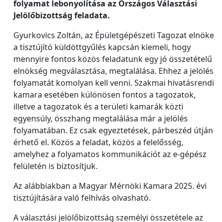
folyamat lebonyolítása az Országos Választási
Jelölőbizottság feladata.
Gyurkovics Zoltán, az Épületgépészeti Tagozat elnöke
a tisztújító küldöttgyűlés kapcsán kiemeli, hogy
mennyire fontos közös feladatunk egy jó összetételű
elnökség megválasztása, megtalálása. Ehhez a jelölés
folyamatát komolyan kell venni. Szakmai hivatásrendi
kamara esetében különösen fontos a tagozatok,
illetve a tagozatok és a területi kamarák közti
egyensúly, összhang megtalálása már a jelölés
folyamatában. Ez csak egyeztetések, párbeszéd útján
érhető el. Közös a feladat, közös a felelősség,
amelyhez a folyamatos kommunikációt az e-gépész
felületén is biztosítjuk.
Az alábbiakban a Magyar Mérnöki Kamara 2025. évi
tisztújítására való felhívás olvasható.
A választási jelölőbizottság személyi összetétele az