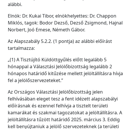
alábbi.
Elnök: Dr. Kukai Tibor, elnökhelyettes: Dr. Chappon
Miklós, tagok: Bodor Dezső, Dezső Zsigmond, Hajnal
Norbert, Joó Emese, Németh Gábor.
Az Alapszabály 5.2.2. (1 pontja) az alábbi előírást
tartalmazza:
„(1) A Tisztújító Küldöttgyűlés előtt legalább 5
hónappal a Választási Jelölőbizottság legalább 2
hónapos határidő kitűzése mellett jelöltállításra hívja
fel a jelölőszervezeteket.”
Az Országos Választási Jelölőbizottság jelen
felhívásában eleget tesz a fent idézett alapszabályi
előírásnak és ezennel felhívja a tisztelt területi
kamarákat és szakmai tagozatokat a jelöltállításra. A
jelöltállításra tűzött határidő 2025. március 3. Eddig
kell benyújtaniuk a jelölő szervezeteknek (a területi