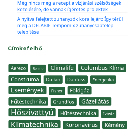
Még nincs meg a recept a vízjárási szélsőségek
kezelésére, de vannak ígéretes projektek
A nyitva felejtett zuhanyzók kora lejárt: Így térül
meg a DELABIE Tempomix zuhanycsaptelep
telepítése
Címkefelhő
Climalife
Columbus Klíma
Aereco
Belimo
Construma
Daikin
Danfoss
Energetika
Események
Földgáz
Fisher
Gázellátás
Fűtéstechnika
Grundfos
Hőszivattyú
Hűtéstechnika
Ivóvíz
Klímatechnika
Koronavírus
Kémény