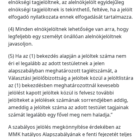
elnökségi tagjelöltnek, az alelnökjelölt egyidejűleg
elnökségi tagjelöltnek is tekinthető, feltéve, ha a jelölt
elfogadó nyilatkozata ennek elfogadását tartalmazza.
(4) Minden elnökjelöltnek lehetősége van arra, hogy
legfeljebb egy személyt önállóan alelnökjelöltnek
javasoljon.
(5) Ha az (1) bekezdés alapján a jelöltek száma nem
éri el legalább az adott testületnek a jelen
alapszabályban meghatározott taglétszámát, a
Választási Jelölőbizottság a jelöltek közül a jelöltlistára
az (1) bekezdésben meghatározottnál kevesebb
jelölést kapott jelöltek közül is felvesz további
jelölteket a jelölések számának sorrendjében addig,
ameddig a jelöltek száma az adott testület tagjainak
számát legalább egy fővel meg nem haladja.”
A szabályos jelölés megkönnyítése érdekében az
MMK hatályos Alapszabályának e fenti fejezetét teljes