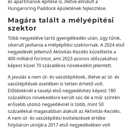
és apartmanok építése is, illetve elindult a
Hungaroring Paddock épületének fejlesztése.
Magára talált a mélyépítési
szektor
Több negyedéve tartó gyengélkedés után, úgy tűnik,
sikerült javítania a mélyépítési szektornak. A 2024 első
negyedévét jellemző Aktivitás-Kezdés közelítette a
400 milliárd forintot, ami 2023 azonos időszakához
képest közel 70 százalékos növekedést jelentett.
A javulás a nem út- és vasútépítések, illetve az út- és
vasútépítések esetében is tetten érhető volt.
Előbbieknél a tavalyi első negyedévhez képest 180
százalékos növekedésre került sor, de a már szintén
erősebb utolsó negyedévnél is több, mint 50
százalékkal magasabban alakult az Aktivitás-Kezdés.
A nem út- és vasútépítési kivitelezések értéke
folyóáron utoljára 2017 első negyedévében volt