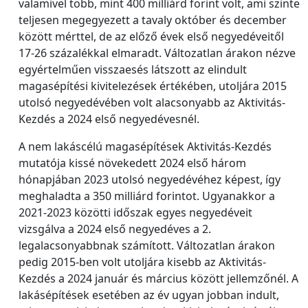
valamivel több, mint 400 milliárd forint volt, ami szinte
teljesen megegyezett a tavaly október és december
között mérttel, de az előző évek első negyedéveitől
17-26 százalékkal elmaradt. Változatlan árakon nézve
egyértelműen visszaesés látszott az elindult
magasépítési kivitelezések értékében, utoljára 2015
utolsó negyedévében volt alacsonyabb az Aktivitás-
Kezdés a 2024 első negyedévesnél.
A nem lakáscélú magasépítések Aktivitás-Kezdés
mutatója kissé növekedett 2024 első három
hónapjában 2023 utolsó negyedévéhez képest, így
meghaladta a 350 milliárd forintot. Ugyanakkor a
2021-2023 közötti időszak egyes negyedéveit
vizsgálva a 2024 első negyedéves a 2.
legalacsonyabbnak számított. Változatlan árakon
pedig 2015-ben volt utoljára kisebb az Aktivitás-
Kezdés a 2024 január és március között jellemzőnél. A
lakásépítések esetében az év ugyan jobban indult,