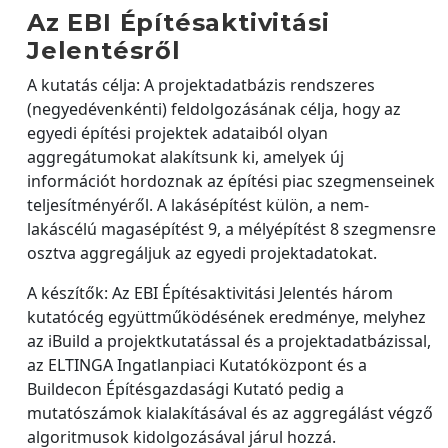
Az EBI Építésaktivitási
Jelentésről
A kutatás célja: A projektadatbázis rendszeres
(negyedévenkénti) feldolgozásának célja, hogy az
egyedi építési projektek adataiból olyan
aggregátumokat alakítsunk ki, amelyek új
információt hordoznak az építési piac szegmenseinek
teljesítményéről. A lakásépítést külön, a nem-
lakáscélú magasépítést 9, a mélyépítést 8 szegmensre
osztva aggregáljuk az egyedi projektadatokat.
A készítők: Az EBI Építésaktivitási Jelentés három
kutatócég együttműködésének eredménye, melyhez
az iBuild a projektkutatással és a projektadatbázissal,
az ELTINGA Ingatlanpiaci Kutatóközpont és a
Buildecon Építésgazdasági Kutató pedig a
mutatószámok kialakításával és az aggregálást végző
algoritmusok kidolgozásával járul hozzá.