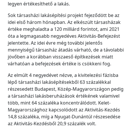
legyen értékesíthető a lakás.
Sok társasházi lakásépítési projekt fejeződött be az
idei első három hónapban. Az elkészült társasházak
értéke meghaladta a 120 milliárd forintot, ami 2021
óta a legmagasabb negyedéves Aktivitás-Befejezést
jelentette. Az idei évre még további jelentős
mennyiségű társasház átadás várható, de a távolabbi
jövőben a korábban visszaeső építkezések miatt
várhatóan a befejezések értéke is csökkeni fog.
Az elmúlt 4 negyedévet nézve, a kivitelezési fázisba
lépő társasházi lakásépítésekből 63 százalékkal
részesedett Budapest, Közép-Magyarországon pedig
a társasházi lakásberuházások értékének valamivel
több, mint 64 százaléka koncentrálódott. Kelet-
Magyarországhoz kapcsolódott az Aktivitás-Kezdés
14,8 százaléka, míg a Nyugat-Dunántúl részesedése
az Aktivitás-Kezdésből 20,9 százalék volt.