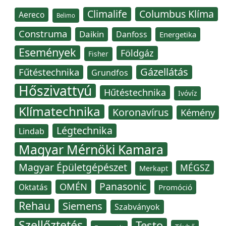
Climalife
Columbus Klíma
Aereco
Belimo
Construma
Daikin
Danfoss
Energetika
Események
Földgáz
Fisher
Gázellátás
Fűtéstechnika
Grundfos
Hőszivattyú
Hűtéstechnika
Ivóvíz
Klímatechnika
Koronavírus
Kémény
Légtechnika
Lindab
Magyar Mérnöki Kamara
Magyar Épületgépészet
MÉGSZ
Merkapt
Panasonic
OMÉN
Oktatás
Promóció
Rehau
Siemens
Szabványok
Szellőztetés
Testo