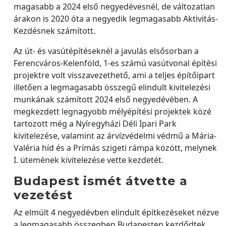
magasabb a 2024 első negyedévesnél, de változatlan
árakon is 2020 óta a negyedik legmagasabb Aktivitás-
Kezdésnek számított.
Az út- és vasútépítéseknél a javulás elsősorban a
Ferencváros-Kelenföld, 1-es számú vasútvonal építési
projektre volt visszavezethető, ami a teljes építőipart
illetően a legmagasabb összegű elindult kivitelezési
munkának számított 2024 első negyedévében. A
megkezdett legnagyobb mélyépítési projektek közé
tartozott még a Nyíregyházi Déli Ipari Park
kivitelezése, valamint az árvízvédelmi védmű a Mária-
Valéria híd és a Prímás szigeti rámpa között, melynek
I. ütemének kivitelezése vette kezdetét.
Budapest ismét átvette a
vezetést
Az elmúlt 4 negyedévben elindult építkezéseket nézve
a legmagasabb összegben Budapesten kezdődtek