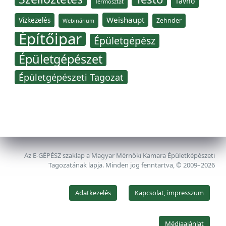
Távhő
Termosztát
Weishaupt
Vízkezelés
Zehnder
Webinárium
Építőipar
Épületgépész
Épületgépészet
Épületgépészeti Tagozat
Az E-GÉPÉSZ szaklap a Magyar Mérnöki Kamara Épületképészeti
Tagozatának lapja. Minden jog fenntartva, © 2009–2026
Adatkezelés
Kapcsolat, impresszum
Médiaajánlat