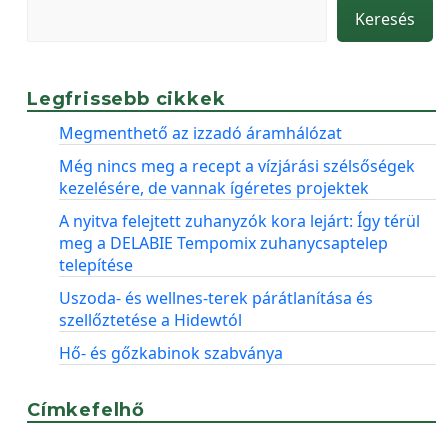
Keresés
Legfrissebb cikkek
Megmenthető az izzadó áramhálózat
Még nincs meg a recept a vízjárási szélsőségek
kezelésére, de vannak ígéretes projektek
A nyitva felejtett zuhanyzók kora lejárt: Így térül
meg a DELABIE Tempomix zuhanycsaptelep
telepítése
Uszoda- és wellnes-terek párátlanítása és
szellőztetése a Hidewtól
Hő- és gőzkabinok szabványa
Címkefelhő