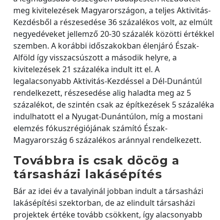
meg kivitelezések Magyarországon, a teljes Aktivitás-
Kezdésből a részesedése 36 százalékos volt, az elmúlt
negyedéveket jellemző 20-30 százalék közötti értékkel
szemben. A korábbi időszakokban élenjáró Észak-
Alföld így visszacsúszott a második helyre, a
kivitelezések 21 százaléka indult itt el. A
legalacsonyabb Aktivitás-Kezdéssel a Dél-Dunántúl
rendelkezett, részesedése alig haladta meg az 5
százalékot, de szintén csak az építkezések 5 százaléka
indulhatott el a Nyugat-Dunántúlon, míg a mostani
elemzés fókuszrégiójának számító Észak-
Magyarország 6 százalékos aránnyal rendelkezett.
Továbbra is csak döcög a
társasházi lakásépítés
Bár az idei év a tavalyinál jobban indult a társasházi
lakásépítési szektorban, de az elindult társasházi
projektek értéke tovább csökkent, így alacsonyabb