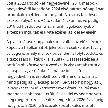
volt a 2023 utolsó két negyedévinél. 2016 második
negyedévétől kezdődőn 2024 első három hónapjában
produkálta a 4. legalacsonyabb Aktivitás-Kezdést a
szektor folyóáron. Változatlan árakon nézve pedig
2016-tól kezdődően a harmadik legalacsonyabb
értékben indultak el kivitelezések az idei év elején.
A piaci kilátások ugyanakkor javultak az előző évhez
képest, a hitelkamatok jelentősen csökkentek tavaly
év végére, amely mérséklődés idén is folytatódott, és
a gazdasági kilátások is javultak. Összességében a
pozitívabb környezet a vevőket is visszacsábította a
lakáspiacra, az élénkülés már az idei első
negyedévben is érzékelhető volt, mind a használt,
mind pedig az újlakás-piacon. Kedvező hír, hogy az új
lakásokat terhelő kedvezményes áfakulcs időszaka
meghosszabbításra került, és az idei év vége helyett
elég megszerezni az építési engedélyt 2026 év végéig,
hogy aztán 2030-ig 5 százalékos áfakulcs mellett