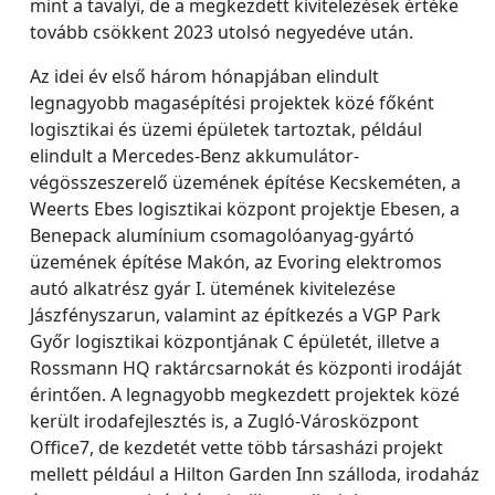
mint a tavalyi, de a megkezdett kivitelezések értéke
tovább csökkent 2023 utolsó negyedéve után.
Az idei év első három hónapjában elindult
legnagyobb magasépítési projektek közé főként
logisztikai és üzemi épületek tartoztak, például
elindult a Mercedes-Benz akkumulátor-
végösszeszerelő üzemének építése Kecskeméten, a
Weerts Ebes logisztikai központ projektje Ebesen, a
Benepack alumínium csomagolóanyag-gyártó
üzemének építése Makón, az Evoring elektromos
autó alkatrész gyár I. ütemének kivitelezése
Jászfényszarun, valamint az építkezés a VGP Park
Győr logisztikai központjának C épületét, illetve a
Rossmann HQ raktárcsarnokát és központi irodáját
érintően. A legnagyobb megkezdett projektek közé
került irodafejlesztés is, a Zugló-Városközpont
Office7, de kezdetét vette több társasházi projekt
mellett például a Hilton Garden Inn szálloda, irodaház