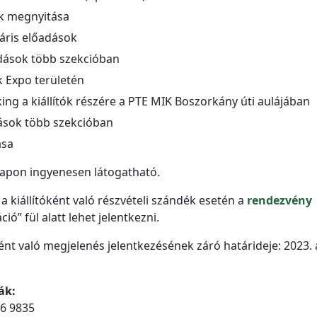
pok megnyitása
náris előadások
adások több szekcióban
ck Expo területén
king a kiállítók részére a PTE MIK Boszorkány úti aulájában
dások több szekcióban
ása
 napon ingyenesen látogatható.
 kiállítóként való részvételi szándék esetén a
rendezvény
ió” fül alatt lehet jelentkezni.
nt való megjelenés jelentkezésének záró határideje: 2023. á
ák:
6 9835