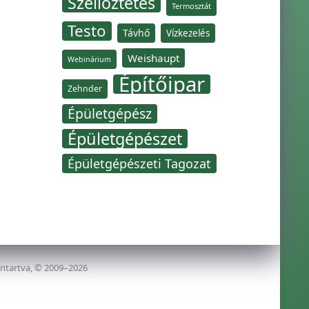
Szellőztetés
Termosztát
Testo
Távhő
Vízkezelés
Weishaupt
Webinárium
Építőipar
Zehnder
Épületgépész
Épületgépészet
Épületgépészeti Tagozat
nntartva, © 2009–2026