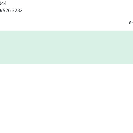
044
0/526 3232
e