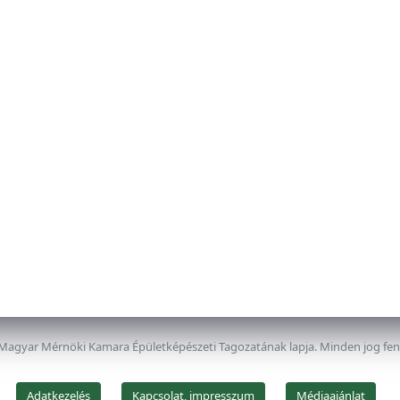
 Magyar Mérnöki Kamara Épületképészeti Tagozatának lapja. Minden jog fe
Adatkezelés
Kapcsolat, impresszum
Médiaajánlat