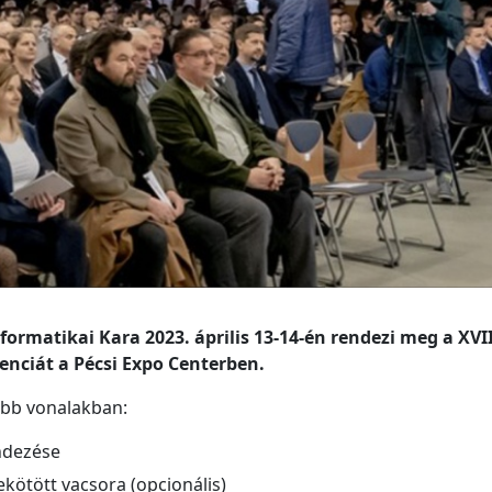
rmatikai Kara 2023. április 13-14-én rendezi meg a XVII
renciát a Pécsi Expo Centerben.
őbb vonalakban:
endezése
ekötött vacsora (opcionális)