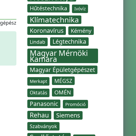
Hűtéstechnika
Ivóvíz
Klímatechnika
-gépész
Koronavírus
Kémény
Légtechnika
Lindab
Magyar Mérnöki
Kamara
Magyar Épületgépészet
MÉGSZ
Merkapt
OMÉN
Oktatás
Panasonic
Promóció
Rehau
Siemens
Szabványok