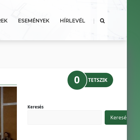
|
REK
ESEMÉNYEK
HÍRLEVÉL
0
TETSZIK
Keresés
Keresés