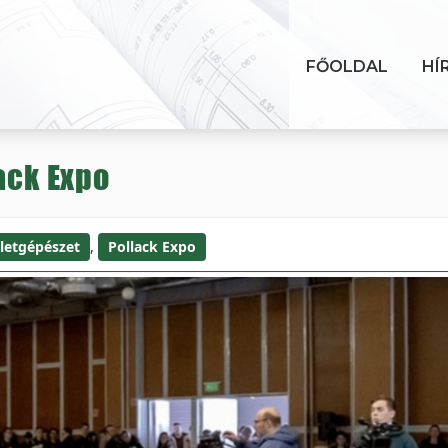
FŐOLDAL
HÍ
ack Expo
letgépészet
,
Pollack Expo