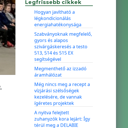
Legfrissebb cikkek
Hogyan javítható a
légkondicionálás
energiahatékonysága
Szabványoknak megfelelő,
gyors és alapos
szivárgáskeresés a testo
513, 514 és 515 EX
segítségével
Megmenthető az izzadó
áramhálózat
Még nincs meg a recept a
.
vízjárási szélsőségek
kezelésére, de vannak
ígéretes projektek
A nyitva felejtett
zuhanyzók kora lejárt: Így
térül meg a DELABIE