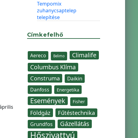
Tempomix
zuhanycsaptelep
telepítése
Címkefelhő
Climalife
Aereco
Belimo
Columbus Klíma
Construma
Daikin
Danfoss
Energetika
Események
Fisher
prilis
Fűtéstechnika
Földgáz
Gázellátás
Grundfos
Hőszivattyú