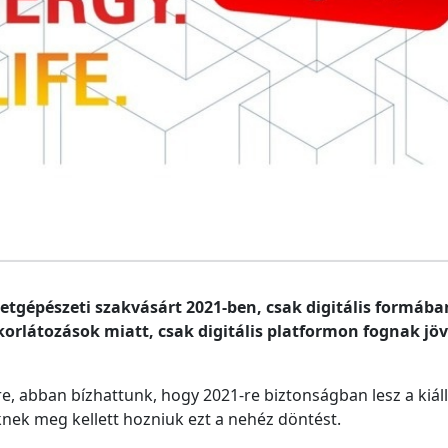
tgépészeti szakvásárt 2021-ben, csak digitális formába
orlátozások miatt, csak digitális platformon fognak jö
, abban bízhattunk, hogy 2021-re biztonságban lesz a kiállí
őknek meg kellett hozniuk ezt a nehéz döntést.