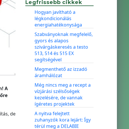
Legfrissebb cikkek
Hogyan javítható a
légkondicionálás
energiahatékonysága
Szabványoknak megfelelő,
gyors és alapos
szivárgáskeresés a testo
513, 514 és 515 EX
segítségével
Megmenthető az izzadó
áramhálózat
Még nincs meg a recept a
n! A
vízjárási szélsőségek
vőre
kezelésére, de vannak
ígéretes projektek
A nyitva felejtett
tás, de
zuhanyzók kora lejárt: Így
térül meg a DELABIE