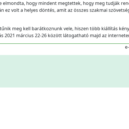
e elmondta, hogy mindent megtettek, hogy meg tudják ren
pján ez volt a helyes döntés, amit az összes szakmai szövetsé
í tűnik meg kell barátkoznunk vele, hiszen több kiállítás kén
llítás 2021 március 22-26 között látogatható majd az internete
e