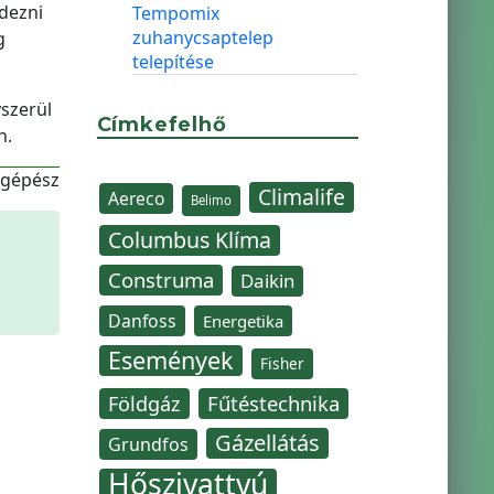
dezni
Tempomix
zuhanycsaptelep
g
telepítése
yszerül
Címkefelhő
n.
-gépész
Climalife
Aereco
Belimo
Columbus Klíma
Construma
Daikin
Danfoss
Energetika
Események
Fisher
Fűtéstechnika
Földgáz
Gázellátás
Grundfos
Hőszivattyú