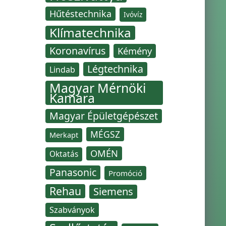
Hűtéstechnika
Ivóvíz
Klímatechnika
Koronavírus
Kémény
Légtechnika
Lindab
Magyar Mérnöki
Kamara
Magyar Épületgépészet
MÉGSZ
Merkapt
OMÉN
Oktatás
Panasonic
Promóció
Rehau
Siemens
Szabványok