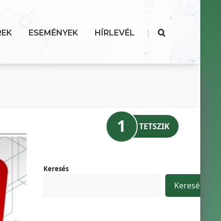
|
REK
ESEMÉNYEK
HÍRLEVÉL
1
TETSZIK
Keresés
Keresés