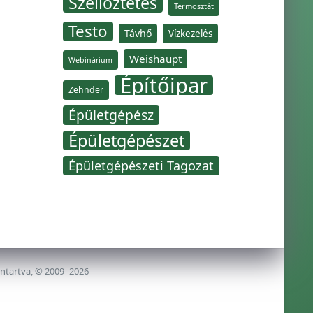
Szellőztetés
Termosztát
Testo
Távhő
Vízkezelés
Weishaupt
Webinárium
Építőipar
Zehnder
Épületgépész
Épületgépészet
Épületgépészeti Tagozat
nntartva, © 2009–2026