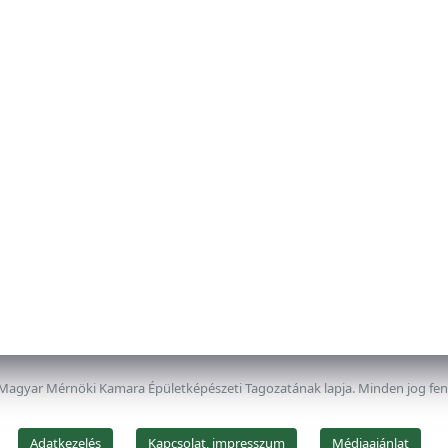
 Magyar Mérnöki Kamara Épületképészeti Tagozatának lapja. Minden jog fe
Adatkezelés
Kapcsolat, impresszum
Médiaajánlat