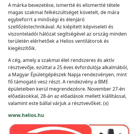
A márka bevezetése, ismertté és elismertté tétele
magas szakmai felkészültséget követelt, de mára
egybeforrt a minőségi és élenjáró
szellőzéstechnikával. Az kiépített képviseleti és
viszonteladói hálózat segítségével az ország minden
területén elérhetőek a Helios ventilátorok és
kiegészítőik.
A cég, amely a szakmai élet rendszeres és aktív
résztvevője, ezúttal a 25 éves évfordulója alkalmából,
a Magyar Épületgépészek Napja rendezvényen, mint
fő támogató vesz részt. A rendezvény a BME
épületeiben kerül megrendezésre. November 27-én
előadásokkal, 28-án az előadások mellett kiállítással,
valamint este bállal várjuk a résztvevőket. (x)
www.helios.hu