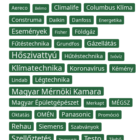
Climalife
Columbus Klíma
Aereco
Belimo
Construma
Daikin
Danfoss
Energetika
Események
Földgáz
Fisher
Gázellátás
Fűtéstechnika
Grundfos
Hőszivattyú
Hűtéstechnika
Ivóvíz
Klímatechnika
Koronavírus
Kémény
Légtechnika
Lindab
Magyar Mérnöki Kamara
Magyar Épületgépészet
MÉGSZ
Merkapt
Panasonic
OMÉN
Oktatás
Promóció
Rehau
Siemens
Szabványok
Szellőztetés
Testo
Távhő
Termosztát