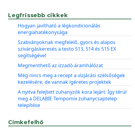
Legfrissebb cikkek
Hogyan javítható a légkondicionálás
energiahatékonysága
Szabványoknak megfelelő, gyors és alapos
szivárgáskeresés a testo 513, 514 és 515 EX
segítségével
Megmenthető az izzadó áramhálózat
Még nincs meg a recept a vízjárási szélsőségek
kezelésére, de vannak ígéretes projektek
A nyitva felejtett zuhanyzók kora lejárt: Így térül
meg a DELABIE Tempomix zuhanycsaptelep
telepítése
Címkefelhő