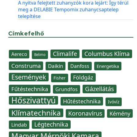
A nyitva felejtett zuhanyzók kora lejárt: Így térül
meg a DELABIE Tempomix zuhanycsaptelep
telepítése
Címkefelhő
Climalife
Columbus Klíma
Aereco
Belimo
Construma
Daikin
Danfoss
Energetika
Események
Földgáz
Fisher
Gázellátás
Fűtéstechnika
Grundfos
Hőszivattyú
Hűtéstechnika
Ivóvíz
Klímatechnika
Koronavírus
Kémény
Légtechnika
Lindab
Magyar Mérnöki Kamara