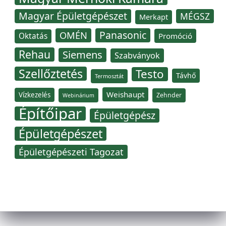
Magyar Épületgépészet
MÉGSZ
Merkapt
Panasonic
OMÉN
Oktatás
Promóció
Rehau
Siemens
Szabványok
Szellőztetés
Testo
Távhő
Termosztát
Weishaupt
Vízkezelés
Zehnder
Webinárium
Építőipar
Épületgépész
Épületgépészet
Épületgépészeti Tagozat