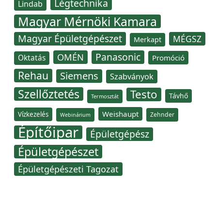
Légtechnika
Lindab
Magyar Mérnöki Kamara
Magyar Épületgépészet
MÉGSZ
Merkapt
Panasonic
OMÉN
Oktatás
Promóció
Rehau
Siemens
Szabványok
Szellőztetés
Testo
Távhő
Termosztát
Weishaupt
Vízkezelés
Zehnder
Webinárium
Építőipar
Épületgépész
Épületgépészet
Épületgépészeti Tagozat