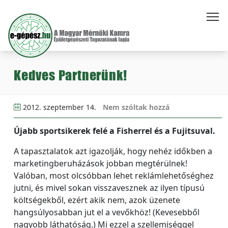
Kedves Partnerünk!
2012. szeptember 14.
Nem szóltak hozzá
Újabb sportsikerek felé a Fisherrel és a Fujitsuval.
A tapasztalatok azt igazolják, hogy nehéz időkben a
marketingberuházások jobban megtérülnek!
Valóban, most olcsóbban lehet reklámlehetőséghez
jutni, és mivel sokan visszavesznek az ilyen típusú
költségekből, ezért akik nem, azok üzenete
hangsúlyosabban jut el a vevőkhöz! (Kevesebből
nagyobb láthatóság.) Mi ezzel a szellemiséggel