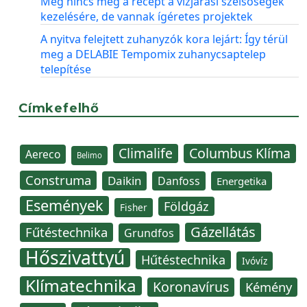
Még nincs meg a recept a vízjárási szélsőségek
kezelésére, de vannak ígéretes projektek
A nyitva felejtett zuhanyzók kora lejárt: Így térül
meg a DELABIE Tempomix zuhanycsaptelep
telepítése
Címkefelhő
Climalife
Columbus Klíma
Aereco
Belimo
Construma
Daikin
Danfoss
Energetika
Események
Földgáz
Fisher
Gázellátás
Fűtéstechnika
Grundfos
Hőszivattyú
Hűtéstechnika
Ivóvíz
Klímatechnika
Koronavírus
Kémény