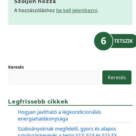
Szóljon hozzá
A hozzászóláshoz
be kell jelentkezni
.
6
TETSZIK
Keresés
Keresés
Legfrissebb cikkek
Hogyan javítható a légkondicionálás
energiahatékonysága
Szabványoknak megfelelő, gyors és alapos
szivárgáskeresés a testo 513, 514 és 515 EX