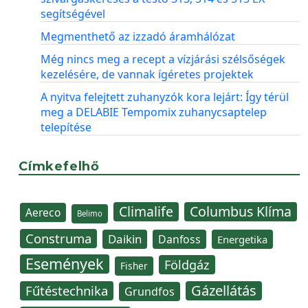
segítségével
Megmenthető az izzadó áramhálózat
Még nincs meg a recept a vízjárási szélsőségek
kezelésére, de vannak ígéretes projektek
A nyitva felejtett zuhanyzók kora lejárt: Így térül
meg a DELABIE Tempomix zuhanycsaptelep
telepítése
Címkefelhő
Climalife
Columbus Klíma
Aereco
Belimo
Construma
Daikin
Danfoss
Energetika
Események
Földgáz
Fisher
Gázellátás
Fűtéstechnika
Grundfos