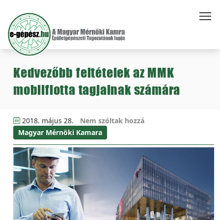
Kedvezőbb feltételek az MMK
mobilflotta tagjainak számára
2018. május 28.
Nem szóltak hozzá
Magyar Mérnöki Kamara