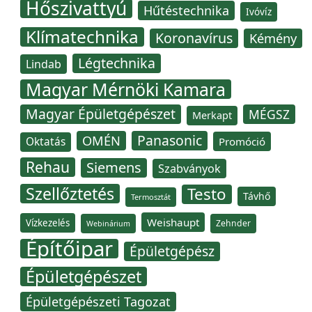
Hőszivattyú
Hűtéstechnika
Ivóvíz
Klímatechnika
Koronavírus
Kémény
Légtechnika
Lindab
Magyar Mérnöki Kamara
Magyar Épületgépészet
MÉGSZ
Merkapt
Panasonic
OMÉN
Oktatás
Promóció
Rehau
Siemens
Szabványok
Szellőztetés
Testo
Távhő
Termosztát
Weishaupt
Vízkezelés
Zehnder
Webinárium
Építőipar
Épületgépész
Épületgépészet
Épületgépészeti Tagozat