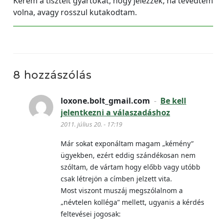
Kérem a tisztelt gyártókat, hogy jelezzék, ha tévedtem
volna, avagy rosszul kutakodtam.
8 hozzászólás
loxone.bolt_gmail.com
-
Be kell
jelentkezni a válaszadáshoz
2011. július 20. - 17:19
Már sokat exponáltam magam „kémény”
ügyekben, ezért eddig szándékosan nem
szóltam, de vártam hogy előbb vagy utóbb
csak létrejön a címben jelzett vita.
Most viszont muszáj megszólalnom a
„névtelen kolléga” mellett, ugyanis a kérdés
feltevései jogosak: