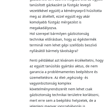
tanúsított gázkazánt (a füstgáz levegő
vezetékével együtt) a kéményseprő hiúsította
meg az átvételt, ezzel együtt egy akár
komolyabb füstgáz mérgezést is
megakadályozva.
Hol szerepel bármilyen gázbiztonság
technikai előírásban, hogy az égéstermék
terminál nem lehet gépi szellőzés beszívó
nyílásától bármely távolságra?
Fenti példákkal azt kívánom érzékeltetni, hogy
az együtt tanúsítás gyártási aktus, de nem
garancia a problémamentes beépítésre és
üzemeltetésre. Az élet-,egészség- és
vagyonbiztonság komplex
követelményrendszerét nem lehet csak
gázbiztonság technikai területre korlátozni,
mert erre sem a beépítési helyzetek, de a
jelenlegi magyar jogszabályozás is