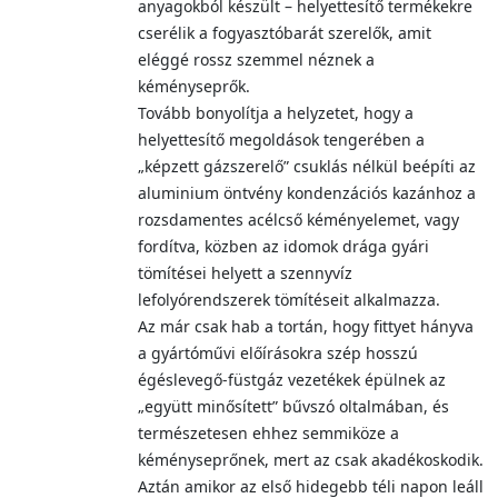
anyagokból készült – helyettesítő termékekre
cserélik a fogyasztóbarát szerelők, amit
eléggé rossz szemmel néznek a
kéményseprők.
Tovább bonyolítja a helyzetet, hogy a
helyettesítő megoldások tengerében a
„képzett gázszerelő” csuklás nélkül beépíti az
aluminium öntvény kondenzációs kazánhoz a
rozsdamentes acélcső kéményelemet, vagy
fordítva, közben az idomok drága gyári
tömítései helyett a szennyvíz
lefolyórendszerek tömítéseit alkalmazza.
Az már csak hab a tortán, hogy fittyet hányva
a gyártóművi előírásokra szép hosszú
égéslevegő-füstgáz vezetékek épülnek az
„együtt minősített” bűvszó oltalmában, és
természetesen ehhez semmiköze a
kéményseprőnek, mert az csak akadékoskodik.
Aztán amikor az első hidegebb téli napon leáll