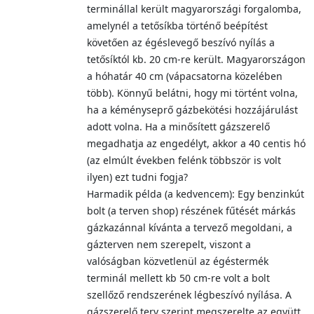
terminállal került magyarországi forgalomba,
amelynél a tetősíkba történő beépítést
követően az égéslevegő beszívó nyílás a
tetősíktól kb. 20 cm-re került. Magyarországon
a hóhatár 40 cm (vápacsatorna közelében
több). Könnyű belátni, hogy mi történt volna,
ha a kéményseprő gázbekötési hozzájárulást
adott volna. Ha a minősített gázszerelő
megadhatja az engedélyt, akkor a 40 centis hó
(az elmúlt években felénk többször is volt
ilyen) ezt tudni fogja?
Harmadik példa (a kedvencem): Egy benzinkút
bolt (a terven shop) részének fűtését márkás
gázkazánnal kívánta a tervező megoldani, a
gázterven nem szerepelt, viszont a
valóságban közvetlenül az égéstermék
terminál mellett kb 50 cm-re volt a bolt
szellőző rendszerének légbeszívó nyílása. A
gázszerelő terv szerint megszerelte az együtt