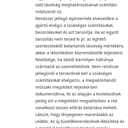
való távolság meghatározásának számítási
módszerét is).
Rendszer jellegű égéstermék elvezetőkre a
gyártó elvégzi a szükséges számításokat,
besorolásokat és azt tanúsítja. Ha az együtt
tanúsítás nem terjed ki pl. az éghető
szerkezetektől betartandó távolság mértékére,
akkor a létesítésben közreműködők teljeskörű
felelősége, ha ebből bármilyen hátránya
származik az üzemeltetőnek. Nem rendszer
jellegűnél a tervezőnek kell a szükséges
számításokat elvégezni, a megvalósítandó
műszaki megoldást teljeskörűen
dokumentálnia, és ez alapján a kivitelezőnek
pedig ezt a megoldást megvalósítani a reá
vonatkozó összes előírás betartása mellett.
Látszik, hogy lényegesen macerásabb az
utóbbi. Az új tüzelőberendezések létesítése és