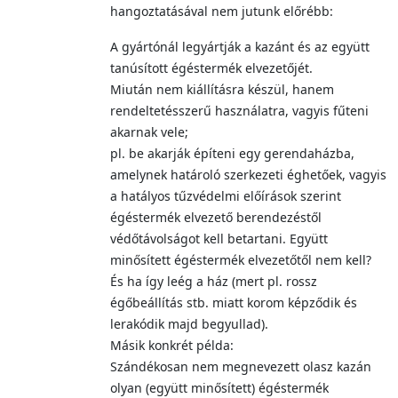
hangoztatásával nem jutunk előrébb:
A gyártónál legyártják a kazánt és az együtt
tanúsított égéstermék elvezetőjét.
Miután nem kiállításra készül, hanem
rendeltetésszerű használatra, vagyis fűteni
akarnak vele;
pl. be akarják építeni egy gerendaházba,
amelynek határoló szerkezeti éghetőek, vagyis
a hatályos tűzvédelmi előírások szerint
égéstermék elvezető berendezéstől
védőtávolságot kell betartani. Együtt
minősített égéstermék elvezetőtől nem kell?
És ha így leég a ház (mert pl. rossz
égőbeállítás stb. miatt korom képződik és
lerakódik majd begyullad).
Másik konkrét példa:
Szándékosan nem megnevezett olasz kazán
olyan (együtt minősített) égéstermék