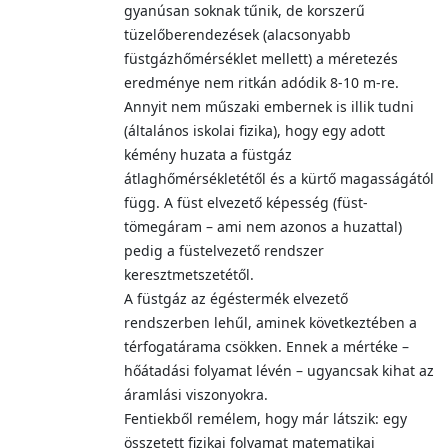
gyanúsan soknak tűnik, de korszerű
tüzelőberendezések (alacsonyabb
füstgázhőmérséklet mellett) a méretezés
eredménye nem ritkán adódik 8-10 m-re.
Annyit nem műszaki embernek is illik tudni
(általános iskolai fizika), hogy egy adott
kémény huzata a füstgáz
átlaghőmérsékletétől és a kürtő magasságától
függ. A füst elvezető képesség (füst-
tömegáram – ami nem azonos a huzattal)
pedig a füstelvezető rendszer
keresztmetszetétől.
A füstgáz az égéstermék elvezető
rendszerben lehűl, aminek következtében a
térfogatárama csökken. Ennek a mértéke –
hőátadási folyamat lévén – ugyancsak kihat az
áramlási viszonyokra.
Fentiekből remélem, hogy már látszik: egy
összetett fizikai folyamat matematikai