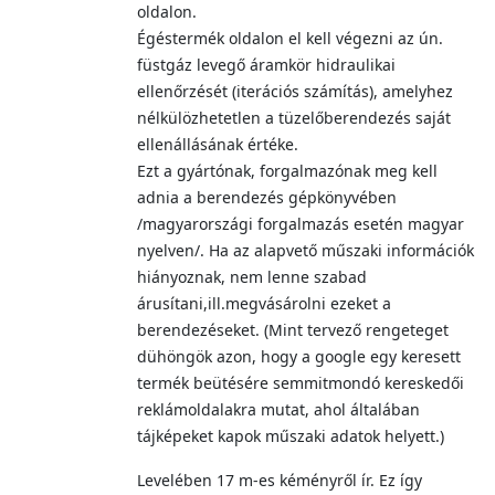
oldalon.
Égéstermék oldalon el kell végezni az ún.
füstgáz levegő áramkör hidraulikai
ellenőrzését (iterációs számítás), amelyhez
nélkülözhetetlen a tüzelőberendezés saját
ellenállásának értéke.
Ezt a gyártónak, forgalmazónak meg kell
adnia a berendezés gépkönyvében
/magyarországi forgalmazás esetén magyar
nyelven/. Ha az alapvető műszaki információk
hiányoznak, nem lenne szabad
árusítani,ill.megvásárolni ezeket a
berendezéseket. (Mint tervező rengeteget
dühöngök azon, hogy a google egy keresett
termék beütésére semmitmondó kereskedői
reklámoldalakra mutat, ahol általában
tájképeket kapok műszaki adatok helyett.)
Levelében 17 m-es kéményről ír. Ez így