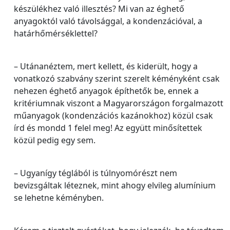
készülékhez való illesztés? Mi van az éghető
anyagoktól való távolsággal, a kondenzációval, a
határhőmérséklettel?
– Utánanéztem, mert kellett, és kiderült, hogy a
vonatkozó szabvány szerint szerelt kéményként csak
nehezen éghető anyagok építhetők be, ennek a
kritériumnak viszont a Magyarországon forgalmazott
műanyagok (kondenzációs kazánokhoz) közül csak
írd és mondd 1 felel meg! Az együtt minősítettek
közül pedig egy sem.
– Ugyanígy téglából is túlnyomórészt nem
bevizsgáltak léteznek, mint ahogy elvileg alumínium
se lehetne kéményben.