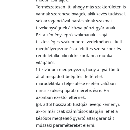
Természetesen itt, ahogy más szakterületen is
vannak szerencselovagok, akik kevés tudással,
sok arroganciával harácsolnak szakmai
tevékenységnek álcázva pénzt gyártanak.
Ezt a kéményseprő szakmának – saját
tisztességes szakemberei védelmében – kell
megbélyegeznie és a felettes szerveknek és
rendeletalkotóknak kiszorítani a munka
világából.
Itt kívánom megjegyezni, hogy a gyártómű
által megadott beépítési feltételek
maradéktalan teljesülése esetén valóban
nincs szükség újabb méretezésre. Ha
azonban ezektől eltérnek,
(pl. attól hosszabb füstgáz levegő kémény),
akkor már csak számítások alapján lehet a
későbbi megfelelő gyártó által garantált
műszaki paramétereket elérni.