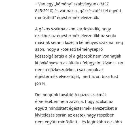
– Van egy „kémény” szabványunk (MSZ
845:2010) és vannak a „gázkészülékkel együtt
minősített” égéstermék elvezetők.
A gázos szakma azon kardoskodik, hogy
ezekhez az égéstermék elvezetőkhöz senki
másnak semmi köze, a kéményes szakma meg
azon, hogy a kötelező kéményseprő
közszolgáltatás alól a gázosok nem vonhatják
ki önkényesen az általuk felügyelni kívánt – no
nem a gázkészüléket, csak annak az
égéstermék elvezetőjét, mert azon biza füst
jön ki.
De menjünk tovább! A gázos szakmát
érvelésében nem zavarja, hogy azokat az
együtt minősített égéstermék elvezetőket a
kivitelezés során az esetek nagy részében
nem együtt minősített – és leginkább olcsóbb