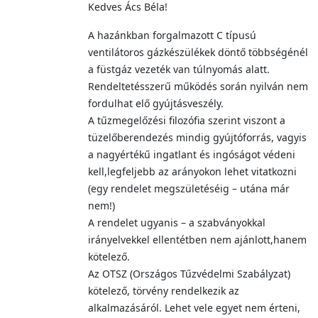
Kedves Ács Béla!
A hazánkban forgalmazott C típusú
ventilátoros gázkészülékek döntő többségénél
a füstgáz vezeték van túlnyomás alatt.
Rendeltetésszerű működés során nyilván nem
fordulhat elő gyújtásveszély.
A tűzmegelőzési filozófia szerint viszont a
tüzelőberendezés mindig gyújtóforrás, vagyis
a nagyértékű ingatlant és ingóságot védeni
kell,legfeljebb az arányokon lehet vitatkozni
(egy rendelet megszületéséig – utána már
nem!)
A rendelet ugyanis – a szabványokkal
irányelvekkel ellentétben nem ajánlott,hanem
kötelező.
Az OTSZ (Országos Tűzvédelmi Szabályzat)
kötelező, törvény rendelkezik az
alkalmazásáról. Lehet vele egyet nem érteni,