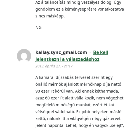
Az általánosítás mindig veszélyes dolog. Úgy
gondolom ez a kéményseprésre vonatkoztatva
sincs másképp.
NG
kallay.sync_gmail.com
-
Be kell
jelentkezni a válaszadáshoz
2013. április 27. - 21:17
A kamarai díjszabás tervezet szerint egy
önálló mérnök ajánlott mérnöknap díja nettó
90 ezer Ft körül van. Aki ennek kétharmada,
azaz 60 ezer Ft alatt vállalkozik, nem végezhet
megfelelő minőségű munkát, ezért étikai
vétséggel vádolható. Ez jobb helyeken másfél-
kettő, nálunk itt a világvégén négy gáztervet
jelent naponta. Lehet, hogy én vagyok „selejt”,