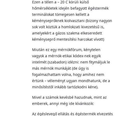
Ezen a télen a – 20 C körüli külső
hőmérsékletek idején befagyott égéstermék
terminálokat tömegesen kellett a
kéményseprőknek kiolvasztani (bizony nagyon
sok volt köztük a homlokzati kivezetésű is,
amelyekért a gázos szakma elkeseredett
kéményseprő mentesítési harcokat vívott)
Miután ez egy mérnökfórum, kénytelen
vagyok a mérnök-etikai kódex-nek egyik
intelmét (szabadon) idézni: nem fitymáljuk le
más mérnök munkáját (de úgy is
fogalmazhattam volna, hogy amihez nem
értünk – véleményt ugyan mondhatunk, de a
minősítéstől inkább tartózkodni kéne).
Mivel a számok kevésbé hazudnak, mint az
emberek, annyi még ide kívánkozik:
Az égéslevegő ellátás és égéstermék elvezetés