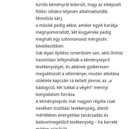
kürtős kéményről kiderült, hogy az elképzelt
fűtési célokra teljesen alkalmatlan(kb.
félmilliós kár),
a másiké pedig akkor, amikor egyik barátja
megnyomorodott, két kisgyereke pedig
meghalt egy szénmonoxid mérgezés
következtében.
Sok olyan építész ismerősöm van, akik Önhöz
hasonlóan lefitymálták a kéményseprő
tevékenységet, és akiknek gyökeresen
megváltozott a véleménye, miután alkotása
utóélete kapcsán rá kellett jönnie; az „a
bádogcső, két lukkal a végén” mennyi
bonyodalom forrása.
A kéményseprés már nagyon régóta csak
nevében tisztítási tevékenység, döntő
mértékben energetikai tanácsadás és
balesetmegelőző tevékenység – ha korrekt
módon csinálják.