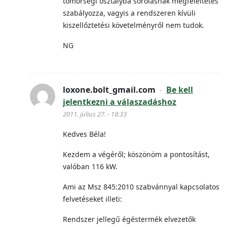
tömörségi osztályba sorolásnak megfeleltetés
szabályozza, vagyis a rendszeren kívüli
kiszellőztetési követelményről nem tudok.
NG
loxone.bolt_gmail.com
-
Be kell
jelentkezni a válaszadáshoz
2011. július 27. - 18:33
Kedves Béla!
Kezdem a végéről; köszönöm a pontosítást,
valóban 116 kW.
Ami az Msz 845:2010 szabvánnyal kapcsolatos
felvetéseket illeti:
Rendszer jellegű égéstermék elvezetők