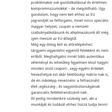
problémakör sok gondolkodással és értelmes
kompromisszumokkal – de megoldható. Úgy
gondolom, hogy nem kell ehhez az EU
jogrendjét se felforgatni, mivel nincs speciális
magyar helyzet, csupán a nemzeti
szabványalkotásunk és alkalmazásunk áll még
igen messze az EU-átlagtól.
Még egy dolog kell az előrelépéshez:
tárgyalni-egyeztetni egyenlő felekként és nem
erőből. Meghallgatni minél több autentikus
véleményt és lehetőleg figyelmen kívül hagyni
minden önző csoport-, vagy egyéni érdeket.
Nevezhetjük ezt akár felelősségi mátrix-nak is,
de én másképp nevezném: a felhasználó
élet-,egészség-, és vagyonbiztonságának
garanciális feltételrendszeré-nek.
Itt pedig mindenkire szükség van, aki a
munkáját és tudását ehhez hozzá tudja tenni!