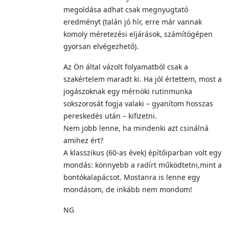
megoldása adhat csak megnyugtató
eredményt (talán jó hír, erre már vannak
komoly méretezési eljárások, számítógépen
gyorsan elvégezhető).
Az Ön által vázolt folyamatból csak a
szakértelem maradt ki. Ha jól értettem, most a
jogászoknak egy mérnöki rutinmunka
sokszorosát fogja valaki – gyanítom hosszas
pereskedés után – kifizetni.
Nem jobb lenne, ha mindenki azt csinálná
amihez ért?
A klasszikus (60-as évek) építőiparban volt egy
mondás: könnyebb a radírt működtetni,mint a
bontókalapácsot. Mostanra is lenne egy
mondásom, de inkább nem mondom!
NG