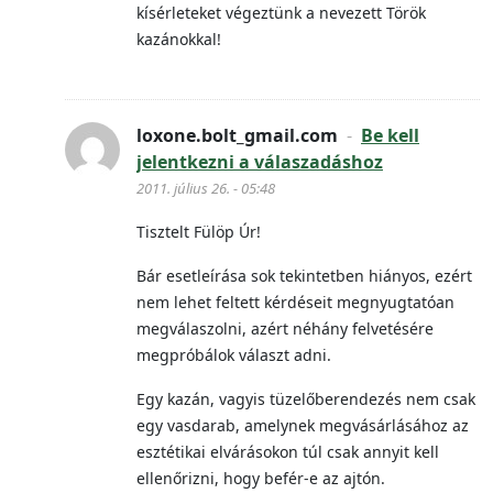
kísérleteket végeztünk a nevezett Török
kazánokkal!
loxone.bolt_gmail.com
-
Be kell
jelentkezni a válaszadáshoz
2011. július 26. - 05:48
Tisztelt Fülöp Úr!
Bár esetleírása sok tekintetben hiányos, ezért
nem lehet feltett kérdéseit megnyugtatóan
megválaszolni, azért néhány felvetésére
megpróbálok választ adni.
Egy kazán, vagyis tüzelőberendezés nem csak
egy vasdarab, amelynek megvásárlásához az
esztétikai elvárásokon túl csak annyit kell
ellenőrizni, hogy befér-e az ajtón.