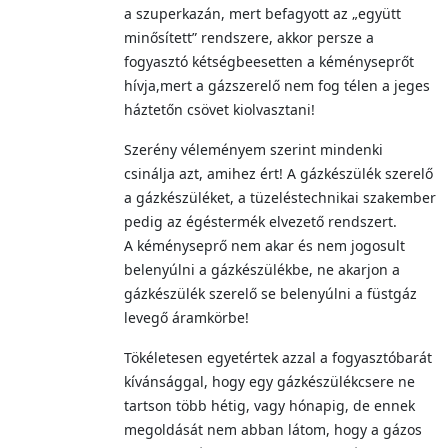
a szuperkazán, mert befagyott az „együtt
minősített” rendszere, akkor persze a
fogyasztó kétségbeesetten a kéményseprőt
hívja,mert a gázszerelő nem fog télen a jeges
háztetőn csövet kiolvasztani!
Szerény véleményem szerint mindenki
csinálja azt, amihez ért! A gázkészülék szerelő
a gázkészüléket, a tüzeléstechnikai szakember
pedig az égéstermék elvezető rendszert.
A kéményseprő nem akar és nem jogosult
belenyúlni a gázkészülékbe, ne akarjon a
gázkészülék szerelő se belenyúlni a füstgáz
levegő áramkörbe!
Tökéletesen egyetértek azzal a fogyasztóbarát
kívánsággal, hogy egy gázkészülékcsere ne
tartson több hétig, vagy hónapig, de ennek
megoldását nem abban látom, hogy a gázos