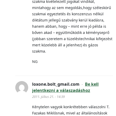
szakma kivételezett jogokat vindikál,
mintahogy az sem megoldás,hogy széleskörű
szakmai egyeztetés és konszenzus nélkül
diktátum jellegű szabvány kerül kiadásra,
hanem abban, hogy – mint erre jó példa is
bőven akad – együttműködik a kéményseprő
(jobban szeretem a tüzeléstechnikai kifejezést
mert közelebb áll a jelenhez) és gázos
szakma.
NG
loxone.bolt_gmail.com
-
Be kell
jelentkezni a válaszadáshoz
2011. július 21. - 14:39
Kénytelen vagyok konkrétebben válaszolni T.
Fazakas Miklósnak, mivel az általánosítások