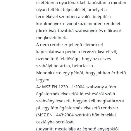
esetében a gyártónak kell tanúsítania minden
olyan feltétel teljesülését, amelyet a
termékével szemben a valós beépítési
körülményekre vonatkozó minden rendelet
(direktíva), továbbá szabványok és előírások
megkövetelnek.
A nem rendszer jellegű elemekkel
kapcsolatosan pedig a tervező, kivitelező,
üzemeltető felelősége, hogy az összes
szabályt betartsa, betartassa.
Mondok erre egy példát, hogy jobban érthető
legyen:
Az MSZ EN 12391-1:2004 szabvány a fém
égéstermék elvezetők létesítéséről szóló
szabvány levezeti, hogyan kell meghatározni
pl. egy fém égéstermék elvezető rendszer
(MSZ EN 1443:2004 szerinti) hőmérséklet
osztályba sorolását
(ugyanitt megtalálja az éghető anyagoktól