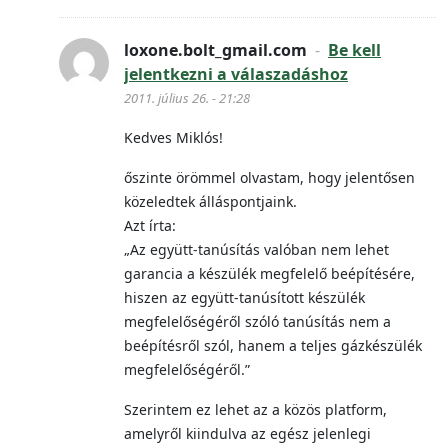
loxone.bolt_gmail.com
-
Be kell
jelentkezni a válaszadáshoz
2011. július 26. - 21:28
Kedves Miklós!
őszinte örömmel olvastam, hogy jelentősen
közeledtek álláspontjaink.
Azt írta:
„Az együtt-tanúsítás valóban nem lehet
garancia a készülék megfelelő beépítésére,
hiszen az együtt-tanúsított készülék
megfelelőségéről szóló tanúsítás nem a
beépítésről szól, hanem a teljes gázkészülék
megfelelőségéről.”
Szerintem ez lehet az a közös platform,
amelyről kiindulva az egész jelenlegi