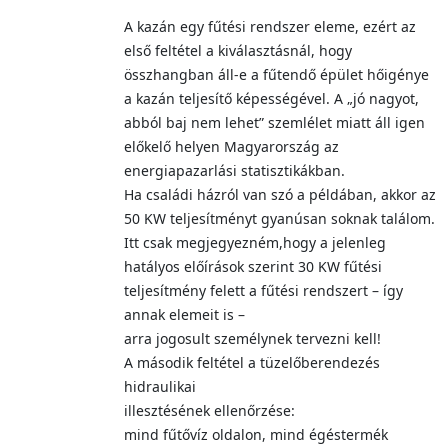
A kazán egy fűtési rendszer eleme, ezért az
első feltétel a kiválasztásnál, hogy
összhangban áll-e a fűtendő épület hőigénye
a kazán teljesítő képességével. A „jó nagyot,
abból baj nem lehet” szemlélet miatt áll igen
előkelő helyen Magyarország az
energiapazarlási statisztikákban.
Ha családi házról van szó a példában, akkor az
50 KW teljesítményt gyanúsan soknak találom.
Itt csak megjegyezném,hogy a jelenleg
hatályos előírások szerint 30 KW fűtési
teljesítmény felett a fűtési rendszert – így
annak elemeit is –
arra jogosult személynek tervezni kell!
A második feltétel a tüzelőberendezés
hidraulikai
illesztésének ellenőrzése:
mind fűtővíz oldalon, mind égéstermék