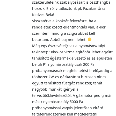
szakterületeink szabályozásait is összhangba
hozzuk. Erről vitatkoztunk pl. Fazakas Úrral.
Kedves Béla!
Visszatérve a konkrét felvetésre, ha a
rendeletek között ellentmondás van, akkor
szerintem mindig a szigorúbbat kell
betartani. Abból baj nem lehet.
Még egy észrevétel(csak a nyomásosztályt
tekintve): 18kW-os vízmelegítőhöz lehet együtt
tanúsított égéstermék elvezető és az épületen
belüli P1 nyomásosztály csak 200 Pa
próbanyomásnak megfeleltetést ír elő,addig a
többezer kW-os gázkazánra biztosan nincs
együtt tanúsított füstgáz rendszer, tehát
nagyobb munkát igényel a
tervezőtől,kivitelezőtől. A gázmotor pedig már
másik nyomásosztály 5000 Pa
próbanyomással,vagyis jelentősen eltérő
feltételrendszernek kell megfeleltetni