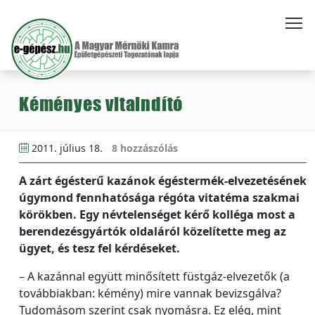
Kéményes vitaindító
2011. július 18.
8 hozzászólás
A zárt égésterű kazánok égéstermék-elvezetésének
úgymond fennhatósága régóta vitatéma szakmai
körökben. Egy névtelenséget kérő kolléga most a
berendezésgyártók oldaláról közelítette meg az
ügyet, és tesz fel kérdéseket.
– A kazánnal együtt minősített füstgáz-elvezetők (a
továbbiakban: kémény) mire vannak bevizsgálva?
Tudomásom szerint csak nyomásra. Ez elég, mint