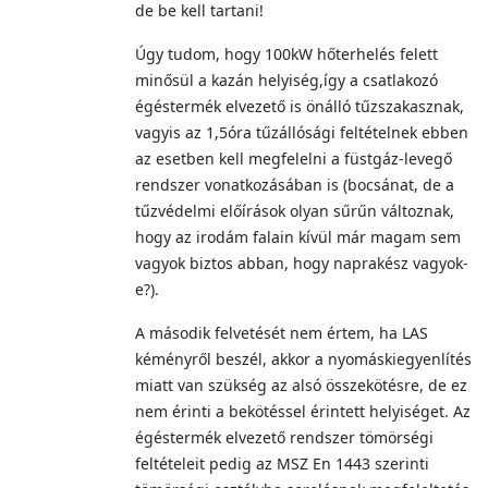
de be kell tartani!
Úgy tudom, hogy 100kW hőterhelés felett
minősül a kazán helyiség,így a csatlakozó
égéstermék elvezető is önálló tűzszakasznak,
vagyis az 1,5óra tűzállósági feltételnek ebben
az esetben kell megfelelni a füstgáz-levegő
rendszer vonatkozásában is (bocsánat, de a
tűzvédelmi előírások olyan sűrűn változnak,
hogy az irodám falain kívül már magam sem
vagyok biztos abban, hogy naprakész vagyok-
e?).
A második felvetését nem értem, ha LAS
kéményről beszél, akkor a nyomáskiegyenlítés
miatt van szükség az alsó összekötésre, de ez
nem érinti a bekötéssel érintett helyiséget. Az
égéstermék elvezető rendszer tömörségi
feltételeit pedig az MSZ En 1443 szerinti