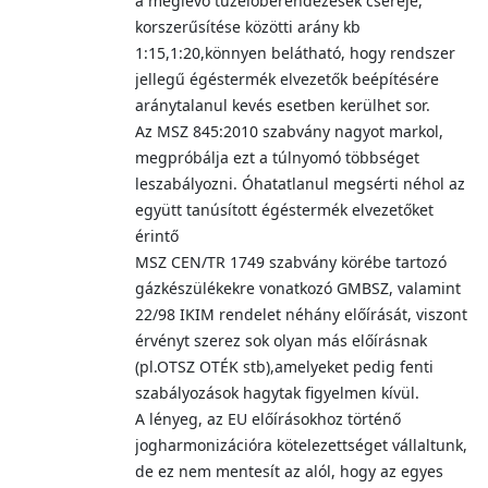
a meglévő tüzelőberendezések cseréje,
korszerűsítése közötti arány kb
1:15,1:20,könnyen belátható, hogy rendszer
jellegű égéstermék elvezetők beépítésére
aránytalanul kevés esetben kerülhet sor.
Az MSZ 845:2010 szabvány nagyot markol,
megpróbálja ezt a túlnyomó többséget
leszabályozni. Óhatatlanul megsérti néhol az
együtt tanúsított égéstermék elvezetőket
érintő
MSZ CEN/TR 1749 szabvány körébe tartozó
gázkészülékekre vonatkozó GMBSZ, valamint
22/98 IKIM rendelet néhány előírását, viszont
érvényt szerez sok olyan más előírásnak
(pl.OTSZ OTÉK stb),amelyeket pedig fenti
szabályozások hagytak figyelmen kívül.
A lényeg, az EU előírásokhoz történő
jogharmonizációra kötelezettséget vállaltunk,
de ez nem mentesít az alól, hogy az egyes