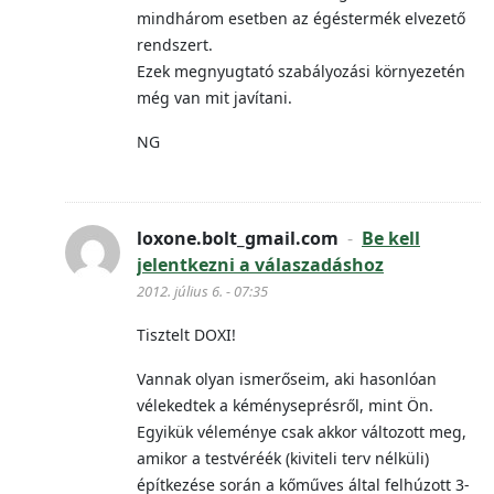
mindhárom esetben az égéstermék elvezető
rendszert.
Ezek megnyugtató szabályozási környezetén
még van mit javítani.
NG
loxone.bolt_gmail.com
-
Be kell
jelentkezni a válaszadáshoz
2012. július 6. - 07:35
Tisztelt DOXI!
Vannak olyan ismerőseim, aki hasonlóan
vélekedtek a kéményseprésről, mint Ön.
Egyikük véleménye csak akkor változott meg,
amikor a testvéréék (kiviteli terv nélküli)
építkezése során a kőműves által felhúzott 3-