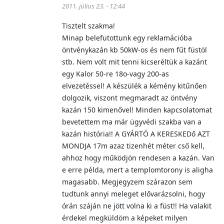
2011. július 23. - 12:44
Tisztelt szakma!
Minap belefutottunk egy reklamációba
öntvénykazán kb 50kW-os és nem fűt füstöl
stb. Nem volt mit tenni kicseréltük a kazánt
egy Kalor 50-re 18o-vagy 200-as
elvezetéssel! A készülék a kémény kitűnően
dolgozik, viszont megmaradt az öntvény
kazán 150 kimenővel! Minden kapcsolatomat
bevetettem ma már ügyvédi szakba van a
kazán história!! A GYÁRTÓ A KERESKEDő AZT
MONDJA 17m azaz tizenhét méter cső kell,
ahhoz hogy működjön rendesen a kazán. Van
e erre példa, mert a templomtorony is aligha
magasabb. Megjegyzem szárazon sem
tudtunk annyi meleget elővarázsolni, hogy
órán száján ne jött volna ki a füst!! Ha valakit
érdekel megküldöm a képeket milyen