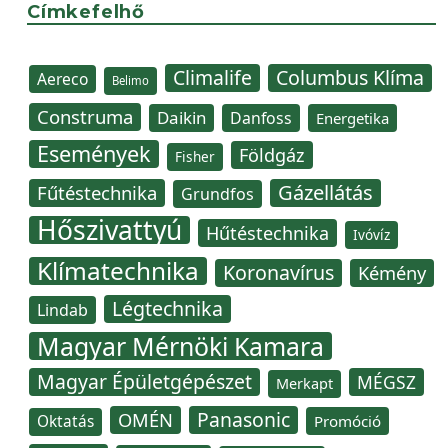
Címkefelhő
Climalife
Columbus Klíma
Aereco
Belimo
Construma
Daikin
Danfoss
Energetika
Események
Földgáz
Fisher
Gázellátás
Fűtéstechnika
Grundfos
Hőszivattyú
Hűtéstechnika
Ivóvíz
Klímatechnika
Koronavírus
Kémény
Légtechnika
Lindab
Magyar Mérnöki Kamara
Magyar Épületgépészet
MÉGSZ
Merkapt
Panasonic
OMÉN
Oktatás
Promóció