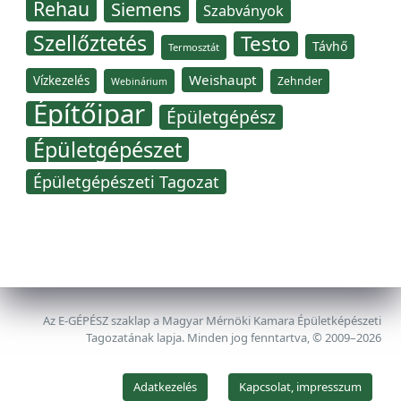
Rehau
Siemens
Szabványok
Szellőztetés
Testo
Távhő
Termosztát
Weishaupt
Vízkezelés
Zehnder
Webinárium
Építőipar
Épületgépész
Épületgépészet
Épületgépészeti Tagozat
Az E-GÉPÉSZ szaklap a Magyar Mérnöki Kamara Épületképészeti
Tagozatának lapja. Minden jog fenntartva, © 2009–2026
Adatkezelés
Kapcsolat, impresszum