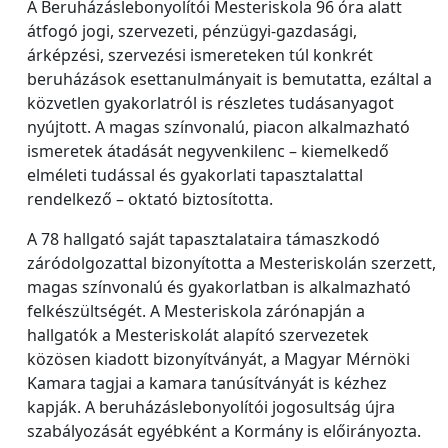
A Beruházáslebonyolítói Mesteriskola 96 óra alatt
átfogó jogi, szervezeti, pénzügyi-gazdasági,
árképzési, szervezési ismereteken túl konkrét
beruházások esettanulmányait is bemutatta, ezáltal a
közvetlen gyakorlatról is részletes tudásanyagot
nyújtott. A magas színvonalú, piacon alkalmazható
ismeretek átadását negyvenkilenc – kiemelkedő
elméleti tudással és gyakorlati tapasztalattal
rendelkező – oktató biztosította.
A 78 hallgató saját tapasztalataira támaszkodó
záródolgozattal bizonyította a Mesteriskolán szerzett,
magas színvonalú és gyakorlatban is alkalmazható
felkészültségét. A Mesteriskola zárónapján a
hallgatók a Mesteriskolát alapító szervezetek
közösen kiadott bizonyítványát, a Magyar Mérnöki
Kamara tagjai a kamara tanúsítványát is kézhez
kapják. A beruházáslebonyolítói jogosultság újra
szabályozását egyébként a Kormány is előirányozta.