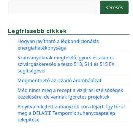
Keresés
Legfrissebb cikkek
Hogyan javítható a légkondicionálás
energiahatékonysága
Szabványoknak megfelelő, gyors és alapos
szivárgáskeresés a testo 513, 514 és 515 EX
segítségével
Megmenthető az izzadó áramhálózat
Még nincs meg a recept a vízjárási szélsőségek
kezelésére, de vannak ígéretes projektek
A nyitva felejtett zuhanyzók kora lejárt: Így térül
meg a DELABIE Tempomix zuhanycsaptelep
telepítése