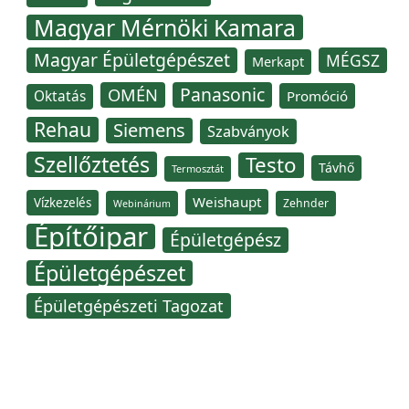
Magyar Mérnöki Kamara
Magyar Épületgépészet
MÉGSZ
Merkapt
Panasonic
OMÉN
Oktatás
Promóció
Rehau
Siemens
Szabványok
Szellőztetés
Testo
Távhő
Termosztát
Weishaupt
Vízkezelés
Zehnder
Webinárium
Építőipar
Épületgépész
Épületgépészet
Épületgépészeti Tagozat