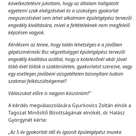
következtetésre jutottam, hogy az általam hallgatott
egyetemi szak elvégzésével és a szükséges gyakorlat
megszerzésével sem lehet alkalmam épületgépész tervezői
engedély kiváltására, mivel a feltételeknek nem megfelelő
képzésen vagyok.
Kérdésem az lenne, hogy talán lehetséges-e a jövőben
gépészmérnöki Bsc végzettséggel épületgépész tervezői
engedély kiváltása azáltal, hogy a kötelezőnél akár jóval
több évet töltök a szakterületen, gyakorlatot szerezve, vagy
egy esetleges jövőbeni vizsgatételen bizonyítani tudom
szakmai felkészültségemet?
Válaszukat előre is nagyon köszönöm!”
A kérdés megválaszolására Gyurkovics Zoltán elnök a
Tagozat Minősítő Bizottságának elnökét, dr. Halász
Györgynét kérte:
„Az 5 év gyakorlati idő és igazolt épületgépész munka