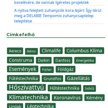
kezelésére, de vannak ígéretes projektek
A nyitva felejtett zuhanyzók kora lejárt: Így térül
meg a DELABIE Tempomix zuhanycsaptelep
telepítése
Címkefelhő
Climalife
Columbus Klíma
Aereco
Belimo
Construma
Daikin
Danfoss
Energetika
Események
Földgáz
Fisher
Gázellátás
Fűtéstechnika
Grundfos
Hőszivattyú
Hűtéstechnika
Ivóvíz
Klímatechnika
Koronavírus
Kémény
Légtechnika
Lindab