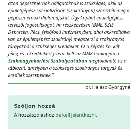
azon gépészmérnök hallgatóknak is szükséges, akik az
épületgépész specializáción (szakirányon) szerezték meg a
gépészmérnöki diplomájukat. Úgy kaphat épületgépész
tervezői jogosultságot, ha részképzésen (BME, SZIE,
Debrecen, Pécs, felsőfokú intézményben, ahol akkreditálva
van az épületgépész szakirány) megszerzi a szakirányos
tárgyakból a szükséges krediteket. Ez a képzés kb. két
félév, és a kreditekért fizetni kell: az MMK honlapján a
Szakmagyakorlási Szabályzatában
megtalálható az a
táblázat, amelyben a szükséges szakirányos tárgyak és
kreditek szerepelnek.”
dr. Halász Györgyné
Szóljon hozzá
A hozzászóláshoz
be kell jelentkezni
.