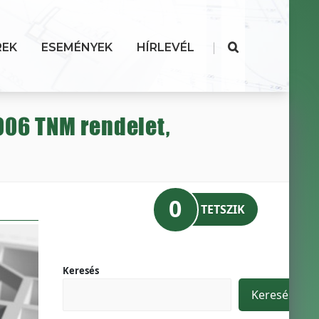
|
REK
ESEMÉNYEK
HÍRLEVÉL
2006 TNM rendelet,
0
TETSZIK
Keresés
Keresés