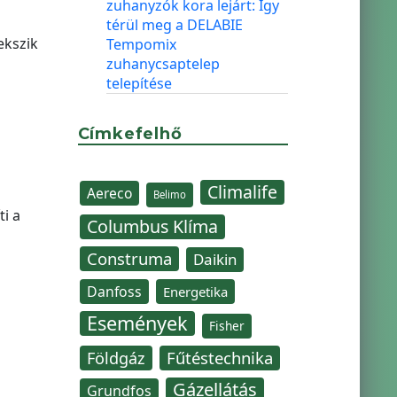
zuhanyzók kora lejárt: Így
térül meg a DELABIE
ekszik
Tempomix
zuhanycsaptelep
telepítése
Címkefelhő
Climalife
Aereco
Belimo
ti a
Columbus Klíma
Construma
Daikin
Danfoss
Energetika
Események
Fisher
Fűtéstechnika
Földgáz
Gázellátás
Grundfos