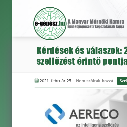
Kérdések és válaszok: 
szellőzést érintő pontj
2021. február 25.
Nem szóltak hozzá
Sze