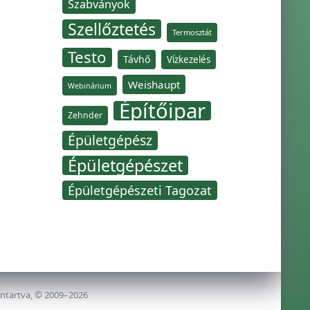
Szabványok
Szellőztetés
Termosztát
Testo
Távhő
Vízkezelés
Weishaupt
Webinárium
Építőipar
Zehnder
Épületgépész
Épületgépészet
Épületgépészeti Tagozat
nntartva, © 2009–2026