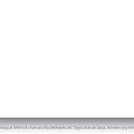
 Magyar Mérnöki Kamara Épületképészeti Tagozatának lapja. Minden jog fe