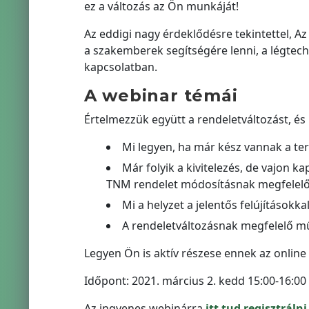
ez a változás az Ön munkáját!
Az eddigi nagy érdeklődésre tekintettel, A
a szakemberek segítségére lenni, a légtech
kapcsolatban.
A webinar témái
Értelmezzük együtt a rendeletváltozást, és
Mi legyen, ha már kész vannak a te
Már folyik a kivitelezés, de vajon ka
TNM rendelet módosításnak megfelelő 
Mi a helyzet a jelentős felújításokkal
A rendeletváltozásnak megfelelő m
Legyen Ön is aktív részese ennek az online
Időpont: 2021. március 2. kedd 15:00-16:00
Az ingyenes webinárra
itt tud regisztrálni