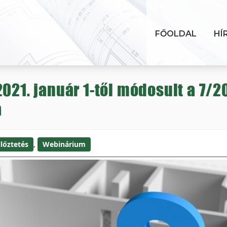
FŐOLDAL
HÍ
2021. január 1-től módosult a 7/
a
llőztetés
,
Webinárium