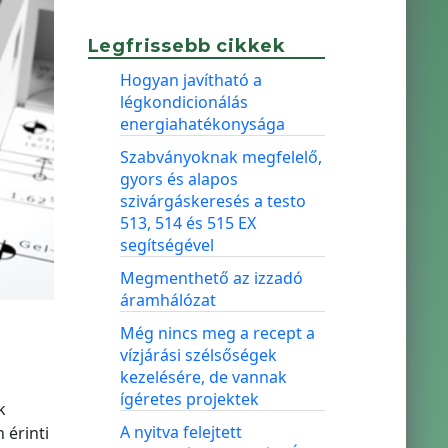
Legfrissebb cikkek
Hogyan javítható a
légkondicionálás
energiahatékonysága
Szabványoknak megfelelő,
gyors és alapos
szivárgáskeresés a testo
513, 514 és 515 EX
segítségével
Megmenthető az izzadó
áramhálózat
Még nincs meg a recept a
vízjárási szélsőségek
kezelésére, de vannak
ígéretes projektek
k
A nyitva felejtett
 érinti