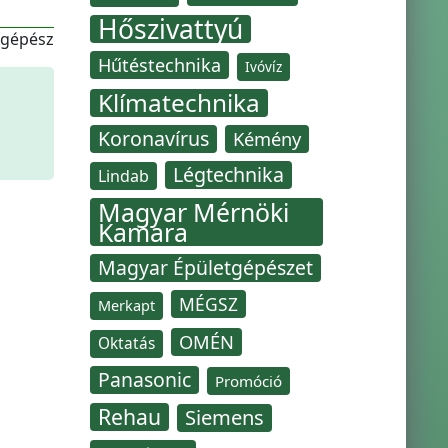
Hőszivattyú
-gépész
Hűtéstechnika
Ivóvíz
Klímatechnika
Koronavírus
Kémény
Légtechnika
Lindab
Magyar Mérnöki
Kamara
Magyar Épületgépészet
MÉGSZ
Merkapt
OMÉN
Oktatás
Panasonic
Promóció
Rehau
Siemens