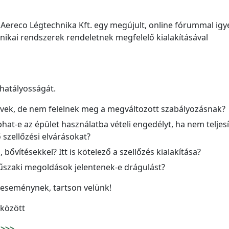
z Aereco Légtechnika Kft. egy megújult, online fórummal igy
nikai rendszerek rendeletnek megfelelő kialakításával
 hatályosságát.
rvek, de nem felelnek meg a megváltozott szabályozásnak?
phat-e az épület használatba vételi engedélyt, ha nem teljesí
szellőzési elvárásokat?
, bővítésekkel? Itt is kötelező a szellőzés kialakítása?
űszaki megoldások jelentenek-e drágulást?
 eseménynek, tartson velünk!
 között
 >>>