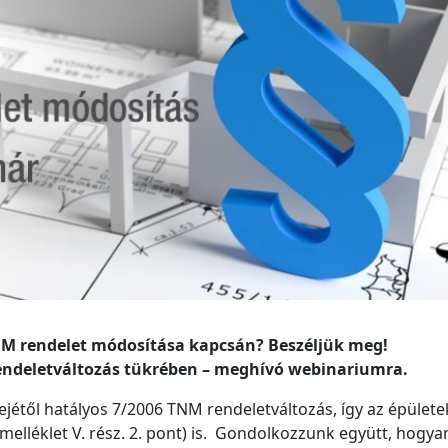
NM rendelet módosítása kapcsán? Beszéljük meg!
endeletváltozás tükrében – meghívó webinariumra.
lsejétől hatályos 7/2006 TNM rendeletváltozás, így az épülete
melléklet V. rész. 2. pont) is. Gondolkozzunk együtt, hogyan