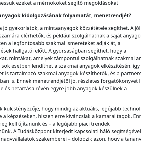
thessük ezeket a mérnököket segítő megoldásokat.
ananyagok kidolgozásának folyamatát, menetrendjét?
 jó gyakorlatok, a mintaanyagok közzététele segíthet. A jól
zámára elérhetők, és például szolgálhatnak a saját anyago
eken a legfontosabb szakmai ismereteket adják át, a
ések hallgatói előtt. A gyorsaságban segíthet, hogy a
kat, mintákat, amelyek támpontul szolgálhatnak szakmai 
 sok esetben lendíthet a szakmai anyagok elkészítésén. így
ket is tartalmazó szakmai anyagok készíthetők, és a partner
ban is. Ennek menetrendjétől jó, részletes forgatókönyvet ír
e és betartása révén egyre jobb anyagok készülnek a
 kulcstényezője, hogy mindig az aktuális, legújabb technol
 a képzéseken, hiszen erre kíváncsiak a kamarai tagok. En
 kell újítanunk és – a legújabb piaci trendek
ünk. A Tudásközpont kiterjedt kapcsolati háló segítségével
 nagyvállalatok szakemberei – dolgozik azon, hogy a tanan