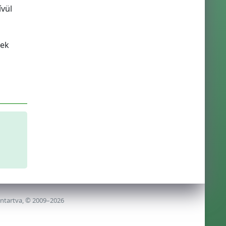
ívül
yek
nntartva, © 2009–2026