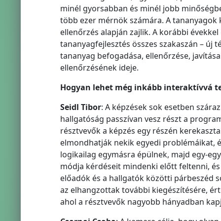
minél gyorsabban és minél jobb minőségben
több ezer mérnök számára. A tananyagok k
ellenőrzés alapján zajlik. A korábbi évek
tananyagfejlesztés összes szakaszán – új t
tananyag befogadása, ellenőrzése, javítása 
ellenőrzésének ideje.
Hogyan lehet még inkább interaktívvá t
Seidl Tibor
: A képzések sok esetben száraz 
hallgatóság passzívan vesz részt a programo
résztvevők a képzés egy részén kerekaszta
elmondhatják nekik egyedi problémáikat, és
logikailag egymásra épülnek, majd egy-egy 
módja kérdéseit mindenki előtt feltenni, é
előadók és a hallgatók közötti párbeszéd 
az elhangzottak további kiegészítésére, ér
ahol a résztvevők nagyobb hányadban kapjá