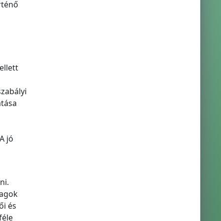
rténő
llett
szabályi
atása
A jó
ni.
yagok
ői és
féle