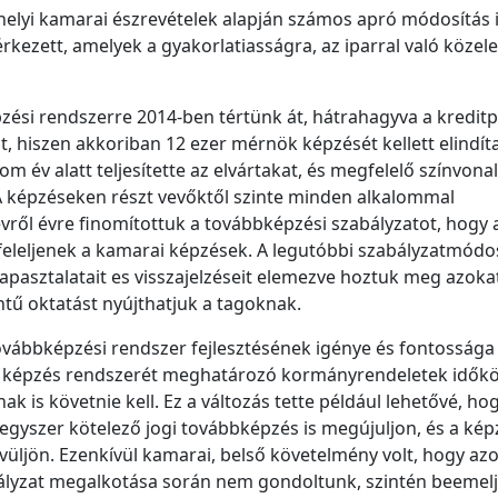
a helyi kamarai észrevételek alapján számos apró módosítás
érkezett, amelyek a gyakorlatiasságra, az iparral való közel
zési rendszerre 2014-ben tértünk át, hátrahagyva a kredit
t, hiszen akkoriban 12 ezer mérnök képzését kellett elindít
m év alatt teljesítette az elvártakat, és megfelelő színvona
A képzéseken részt vevőktől szinte minden alkalommal
évről évre finomítottuk a továbbképzési szabályzatot, hogy 
eleljenek a kamarai képzések. A legutóbbi szabályzatmódo
 tapasztalatait es visszajelzéseit elemezve hoztuk meg azoka
tű oktatást nyújthatjuk a tagoknak.
ovábbképzési rendszer fejlesztésének igénye és fontossága 
t. A képzés rendszerét meghatározó kormányrendeletek idők
k is követnie kell. Ez a változás tette például lehetővé, ho
egyszer kötelező jogi továbbképzés is megújuljon, és a ké
ljön. Ezenkívül kamarai, belső követelmény volt, hogy azo
abályzat megalkotása során nem gondoltunk, szintén beemel