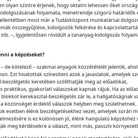
 olyan szintre érjenek, hogy oktatni lehessen őket ország
idolgozásának folyamata, menetrendje szigorú határidők 
kel ellentétben most már a Tudásközpont munkatársai dolgoz
émák összegyűjtése, kidolgozók felkérése és kapcsolattartá
stb. –, ígyjelentősen rövidült a tananyag-kidolgozás folyam
enni a képzéseket?
– de kötelező – szakmai anyagok közzétételét jelentik, ahol
n. Ezt hivatottak színesíteni azok a javaslatok, amelyek sz
l-beszélgetés keretében szólíthatják meg az előadókat,
 praktikus, gyakorlati válaszokat kapnak rájuk. Ha az elő
blokkot kerekasztal-beszélgetés zár le, a hallgatóságnak v
s a közönséget érdeklő válaszok helyben meg születhetnek.
sok esetben élénk beszélgetésekhez vezet, amelyek során 
telmezésére is ez különösen jó, élénk hangulatú képzéshez 
k meg kérdéseikre a választ, mint más, passzív környezet