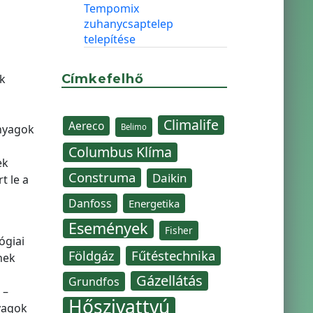
Tempomix
zuhanycsaptelep
telepítése
k
Címkefelhő
Climalife
Aereco
anyagok
Belimo
Columbus Klíma
ek
Construma
Daikin
t le a
Danfoss
Energetika
Események
Fisher
ógiai
Fűtéstechnika
Földgáz
nek
Gázellátás
Grundfos
 –
Hőszivattyú
yagok