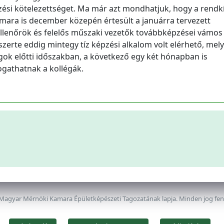
épzési kötelezettséget. Ma már azt mondhatjuk, hogy a rendk
kamara is december közepén értesült a januárra tervezett
 ellenőrök és felelős műszaki vezetők továbbképzései vámos
szerte eddig mintegy tíz képzési alkalom volt elérhető, mel
ágok előtti időszakban, a következő egy két hónapban is
gathatnak a kollégák.
 Magyar Mérnöki Kamara Épületképészeti Tagozatának lapja. Minden jog fe