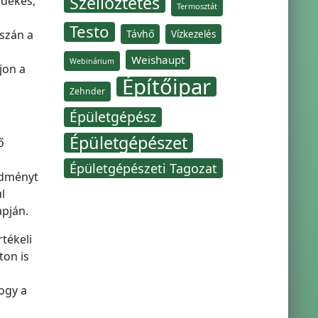
Szellőztetés
rdekes,
Termosztát
Testo
aszán a
Távhő
Vízkezelés
Weishaupt
Webinárium
jon a
Építőipar
Zehnder
Épületgépész
Épületgépészet
ő
Épületgépészeti Tagozat
edményt
l
apján.
tékeli
ton is
ogy a