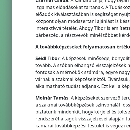
Csarnai Csaba
: A kamara célja, hogy olya
izgalmas előadásokat tartanak. A Tudáskö
előadók kiválasztásában is segítséget nyúj
központ olyan módszertani ajánlást is kész
interaktívvá tételét. Ahogy Tibor is említ
párbeszéd, a résztvevők minél többet kérde
A továbbképzéseket folyamatosan értékel
Seidl Tibor
: A képzések minősége, bonyolít
tovább. A szóban elhangzó visszajelzések 
fontosak a mérnökök számára, egyre nagy
várnak a szakmai képzéseinktől. Elvárásuk,
alkalmazható tudást adjanak. Ezt kell a képz
Molnár Tamás
: A képzéseket szervező ter
a szakmai továbbképzések színvonalát, össz
biztatunk mindenkit, hogy kérje el és tölts
rendszerét a tagok visszajelzései alapján 
kamarai továbbképzési testület is végez r