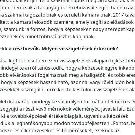
n előadókat kérjen fel a szakmai napok megtartására, akik é
zpont nemcsak a tananyagok létrehozását segíti, hanem az
t a szakmai tagozatoknak és területi kamaráknak. 2017 tav
ített a kamarai előadók számára, amely segíti az előadások
ette, számunkra fontos, hogy a képzéseken nagy szerepet kap
zzenek és minél több választ is kapjanak.
ik a résztvevők. Milyen visszajelzések érkeznek?
ása legtöbb esetben ezen visszajelzések alapján fejleszthet
mindegyike arról tanúskodik, hogy a képzések egyre inkább
obb elvárásokat fogalmaznak meg a hallgatók, és több er
 hogy a képzések használható, azonnal vagy rövid időn belü
ésekkel kiszolgálni, erre kell felkészülni a visszajelzések al
ületi kamarák mindegyike valamilyen formában felméri és ér
egyűjti a részt vevő mérnökök véleményét, javaslatait. Ezú
e ki a továbbképzések értékelőlapjait, ugyanis a képzések
tudjuk a leghatékonyabb módon továbbfejleszteni. Fontos, h
endszeres ellenőrzéseket és felméréseket, ezeknek az