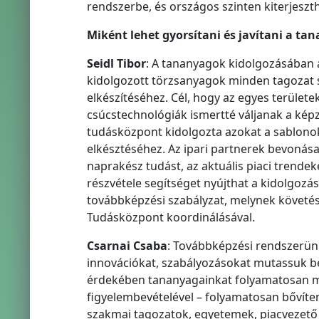
rendszerbe, és országos szinten kiterjesz
Miként lehet gyorsítani és javítani a t
Seidl Tibor
: A tananyagok kidolgozásában a
kidolgozott törzsanyagok minden tagozat s
elkészítéséhez. Cél, hogy az egyes terület
csúcstechnológiák ismertté váljanak a képz
tudásközpont kidolgozta azokat a sablono
elkésztéséhez. Az ipari partnerek bevonása
naprakész tudást, az aktuális piaci trende
részvétele segítséget nyújthat a kidolgozás
továbbképzési szabályzat, melynek követés
Tudásközpont koordinálásával.
Csarnai Csaba
: Továbbképzési rendszerünk
innovációkat, szabályozásokat mutassuk be
érdekében tananyagainkat folyamatosan meg
figyelembevételével – folyamatosan bővíten
szakmai tagozatok, egyetemek, piacvezető