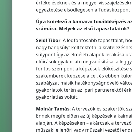
értékeléseknek és a megyei visszajelzésekn
egyeztetése elsődlegesen a Tudásközpont f
Újra kötelező a kamarai továbbképzés az
számára. Melyek az első tapasztalatok?
Seidl Tibor
: A legfontosabb tapasztalat, ho
nagy hangsúlyt kell fektetni a kivitelezés
súlypont így az elméleti alapok lerakása u
előírások gyakorlati megvalósítása, a legg
fontos szempont a képzések előkészítése sor
szakemberek képzése a cél, és ebben különö
szabályzat másik hatékonyságnövelő változt
gyakorlatok terén az ipari partnerektől é
gyakorlatias voltát.
Molnár Tamás
: A tervezők és szakértők s
Ennek megfelelően az új képzések alkalmait
alapján. A képzéseken – akárcsak a tervező
műszaki ellenőri vagy műszaki vezetői eng