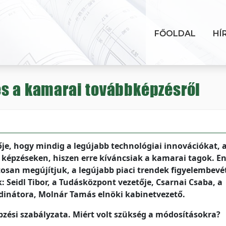
FŐOLDAL
HÍ
és a kamarai továbbképzésről
e, hogy mindig a legújabb technológiai innovációkat, 
 képzéseken, hiszen erre kíváncsiak a kamarai tagok. E
osan megújítjuk, a legújabb piaci trendek figyelembevé
 Seidl Tibor, a Tudásközpont vezetője, Csarnai Csaba, a
inátora, Molnár Tamás elnöki kabinetvezető.
zési szabályzata. Miért volt szükség a módosításokra?