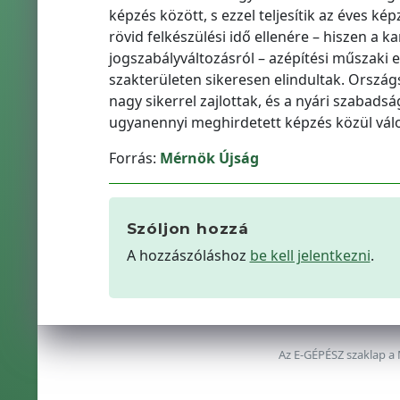
képzés között, s ezzel teljesítik az éves k
rövid felkészülési idő ellenére – hiszen a 
jogszabályváltozásról – azépítési műszaki
szakterületen sikeresen elindultak. Ország
nagy sikerrel zajlottak, és a nyári szabads
ugyanennyi meghirdetett képzés közül válo
Forrás:
Mérnök Újság
Szóljon hozzá
A hozzászóláshoz
be kell jelentkezni
.
Az E-GÉPÉSZ szaklap a