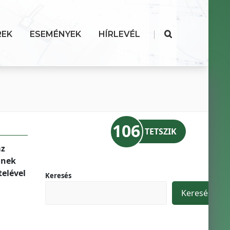
|
REK
ESEMÉNYEK
HÍRLEVÉL
106
TETSZIK
az
nnek
telével
Keresés
Keresés