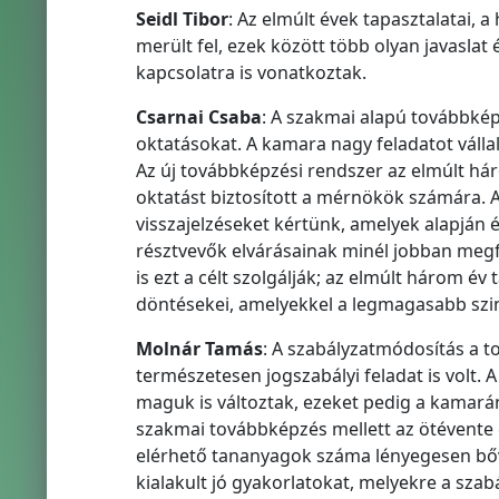
Seidl Tibor
: Az elmúlt évek tapasztalatai, 
merült fel, ezek között több olyan javaslat 
kapcsolatra is vonatkoztak.
Csarnai Csaba
: A szakmai alapú továbbkép
oktatásokat. A kamara nagy feladatot vállal
Az új továbbképzési rendszer az elmúlt háro
oktatást biztosított a mérnökök számára. 
visszajelzéseket kértünk, amelyek alapján 
résztvevők elvárásainak minél jobban megf
is ezt a célt szolgálják; az elmúlt három év
döntésekei, amelyekkel a legmagasabb szin
Molnár Tamás
: A szabályzatmódosítás a t
természetesen jogszabályi feladat is vol
maguk is változtak, ezeket pedig a kamarána
szakmai továbbképzés mellett az ötévente 
elérhető tananyagok száma lényegesen bővü
kialakult jó gyakorlatokat, melyekre a sz