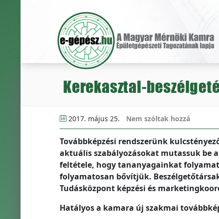
Kerekasztal-beszélget
2017. május 25.
Nem szóltak hozzá
Továbbképzési rendszerünk kulcstényezőj
aktuális szabályozásokat mutassuk be a
feltétele, hogy tananyagainkat folyamat
folyamatosan bővítjük. Beszélgetőtársak:
Tudásközpont képzési és marketingkoord
Hatályos a kamara új szakmai továbbkép