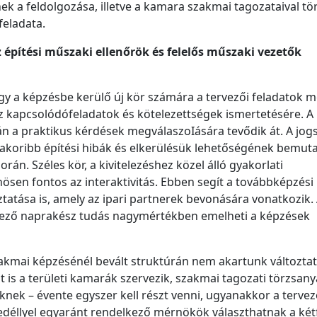
ek a feldolgozása, illetve a kamara szakmai tagozataival tö
eladata.
 építési műszaki ellenőrök és felelős műszaki vezetők
gy a képzésbe kerülő új kör számára a tervezői feladatok me
hez kapcsolódófeladatok és kötelezettségek ismertetésére. A
tán a praktikus kérdések megválaszoIására tevődik át. A jog
yakoribb építési hibák és elkerülésük lehetőségének bemut
án. Széles kör, a kivitelezéshez közel álló gyakorlati
sen fontos az interaktivitás. Ebben segít a továbbképzési
atása is, amely az ipari partnerek bevonására vonatkozik. 
rkező naprakész tudás nagymértékben emelheti a képzések
zakmai képzésénél bevált struktúrán nem akartunk változtat
 is a területi kamarák szervezik, szakmai tagozati törzsan
knek – évente egyszer kell részt venni, ugyanakkor a tervez
edéllyel egyaránt rendelkező mérnökök választhatnak a két