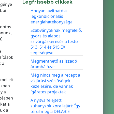
Legfrissebb cikkek
 igénye
ebbi
Hogyan javítható a
légkondicionálás
energiahatékonysága
pontos
Szabványoknak megfelelő,
anunk,
gyors és alapos
lú
szivárgáskeresés a testo
513, 514 és 515 EX
a
segítségével
sítások
Megmenthető az izzadó
t a
áramhálózat
Még nincs meg a recept a
mellett
vízjárási szélsőségek
özben
kezelésére, de vannak
gy a
ígéretes projektek
pzésben
A nyitva felejtett
kat a
zuhanyzók kora lejárt: Így
jük a
térül meg a DELABIE