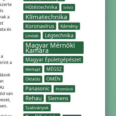
szerte
Hűtéstechnika
Ivóvíz
és
Klímatechnika
nak a
st
Koronavírus
Kémény
ata és
Légtechnika
Lindab
Magyar Mérnöki
Kamara
 a
Magyar Épületgépészet
erint a
MÉGSZ
Merkapt
adások
OMÉN
Oktatás
an
 Az
Panasonic
Promóció
mód van
Rehau
Siemens
vezet,
ben.
Szabványok