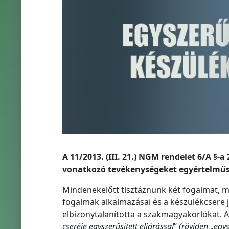
A 11/2013. (III. 21.) NGM rendelet 6/A §-
vonatkozó tevékenységeket egyértelműsí
Mindenekelőtt tisztáznunk két fogalmat, m
fogalmak alkalmazásai és a készülékcsere 
elbizonytalanította a szakmagyakorlókat. A
cseréje egyszerűsített eljárással
”
(röviden
„
egys