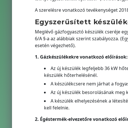
A szerelésre vonatkozó tevékenységet 2018.
Egyszerűsített készülé
Meglévő gázfogyasztó készülék cseréje egysze
6/A §-a az alábbiak szerint szabályozza. (Eg
esetén végezhető).
1. Gázkészülékekre vonatkozó előírások:
Az új készülék legfeljebb 36 kW hő
készülék hőterhelésénél.
A készülékcsere nem járhat a fogyasz
Az új készülék besorolásának meg k
A készülék elhelyezésének a létesít
kell felelnie.
2. Égéstermék-elvezetőre vonatkozó előí