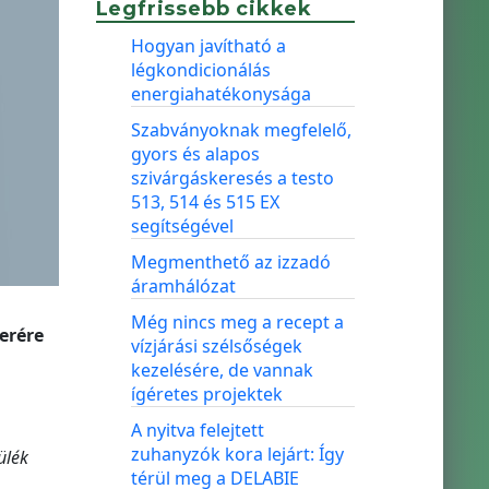
Legfrissebb cikkek
Hogyan javítható a
légkondicionálás
energiahatékonysága
Szabványoknak megfelelő,
gyors és alapos
szivárgáskeresés a testo
513, 514 és 515 EX
segítségével
Megmenthető az izzadó
áramhálózat
Még nincs meg a recept a
erére
vízjárási szélsőségek
kezelésére, de vannak
ígéretes projektek
A nyitva felejtett
zuhanyzók kora lejárt: Így
ülék
térül meg a DELABIE