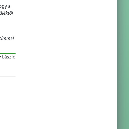
ogy a
üléktől
címmel
y László