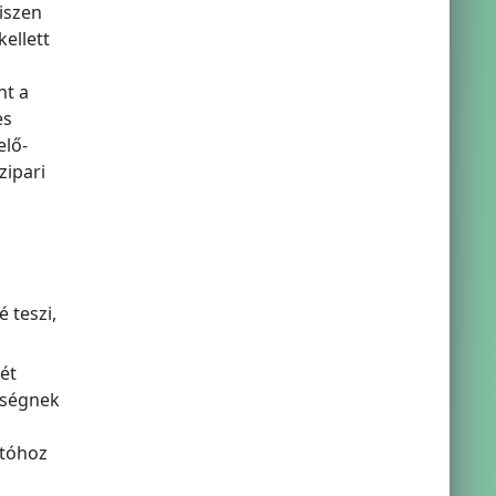
iszen
ellett
nt a
es
elő-
zipari
é teszi,
ét
nységnek
ztóhoz