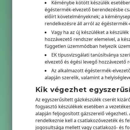
Kéménybe kötött készülék esetében 
égéstermék-elvezető berendezésbe csat
előírt követelményeknek; a kéménysepr
rendelkezésre áll arról az égéstermék-
Vagy ha az új készüléket a készülék
hozzávezető rendszer elemeivel, a készü
független üzemmódban helyezik üzem
EK típusvizsgálati tanúsítványa sze
elvezető és égési levegő hozzávezető r
Az alkalmazott égéstermék-elvezető
alapján szerelik, valamint a helyiség
Kik végezhet egyszerűsí
Az egyszerűsített gázkészülék cserét kizáró
fogyasztó készülékek esetében a vezetékes
alapján feljogosított gázszerelő végezheti
rendelkeznie kell a csatlakozóvezeték és f
jogosultsága mellett vagy csatlakozó- és f