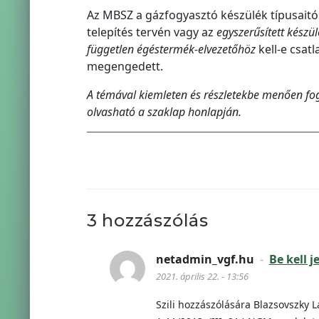
Az MBSZ a gázfogyasztó készülék típusaitó
telepítés tervén vagy az
egyszerűsített készü
független égéstermék-elvezetőhöz
kell-e csatl
megengedett.
A témával kiemleten és részletekbe menően fog
olvasható a szaklap honlapján.
3 hozzászólás
netadmin_vgf.hu
-
Be kell 
2021. április 22. - 13:56
Szili hozzászólására Blazsovszky Lá