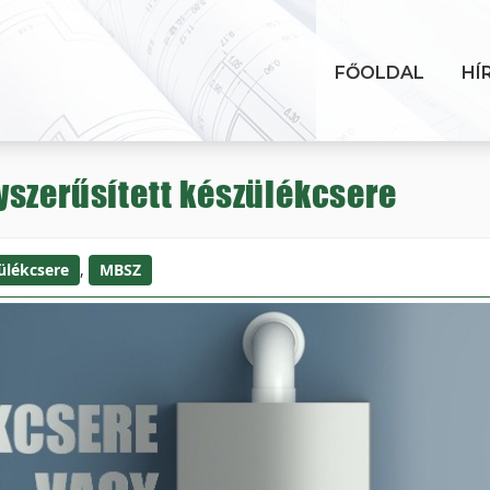
FŐOLDAL
HÍ
yszerűsített készülékcsere
ülékcsere
,
MBSZ