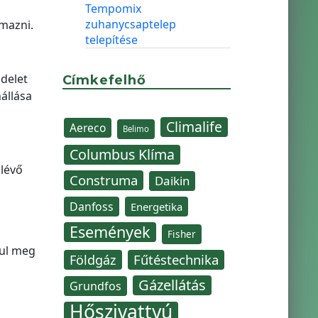
Tempomix
zuhanycsaptelep
lmazni.
telepítése
ndelet
Címkefelhő
nállása
Climalife
Aereco
Belimo
Columbus Klíma
glévő
Construma
Daikin
Danfoss
Energetika
Események
Fisher
nul meg
Fűtéstechnika
Földgáz
Gázellátás
Grundfos
Hőszivattyú