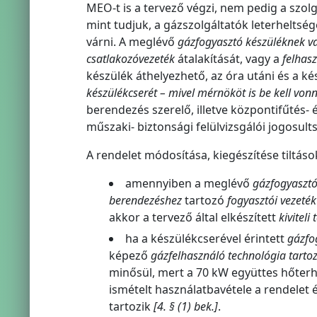
MEO-t is a tervező végzi, nem pedig a szol
mint tudjuk, a gázszolgáltatók leterheltsé
várni. A meglévő
gázfogyasztó készüléknek v
csatlakozóvezeték
átalakítását, vagy a
felhasz
készülék áthelyezhető, az óra utáni és a ké
készülékcserét – mivel mérnököt is be kell vonni
berendezés szerelő, illetve központifűtés- 
műszaki- biztonsági felülvizsgálói jogosul
A rendelet módosítása, kiegészítése tiltáso
amennyiben a meglévő
gázfogyasztó
berendezéshez
tartozó
fogyasztói vezeték 
akkor a tervező által elkészített
kiviteli 
ha a készülékcserével érintett
gázfo
képező
gázfelhasználó technológia tartoz
minősül, mert a 70 kW együttes hőter
ismételt használatbavétele a rendele
tartozik
[4. § (1) bek.]
.