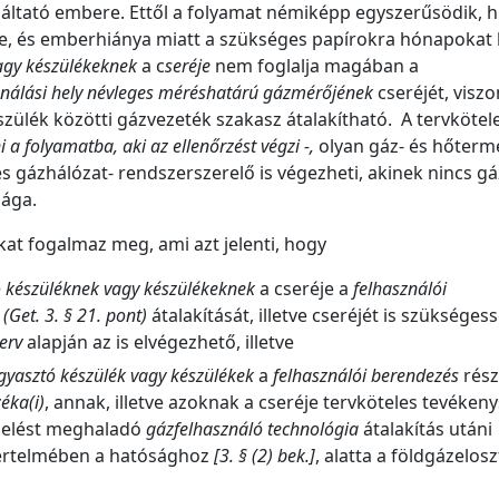
gáltató embere. Ettől a folyamat némiképp egyszerűsödik, h
ge, és emberhiánya miatt a szükséges papírokra hónapokat k
agy készülékeknek
a c
seréje
nem foglalja magában a
nálási hely
névleges méréshatárú gázmérőjének
cseréjét, viszo
szülék közötti gázvezeték szakasz átalakítható. A tervkötel
 a folyamatba, aki az ellenőrzést végzi -,
olyan gáz- és hőterm
és gázhálózat- rendszerszerelő is végezheti, akinek nincs gá
tsága.
kat fogalmaz meg, ami azt jelenti, hogy
 készüléknek vagy készülékeknek
a cseréje a
felhasználói
(Get. 3. § 21. pont)
átalakítását, illetve cseréjét is szükségess
terv
alapján az is elvégezhető, illetve
gyasztó készülék vagy készülékek
a
felhasználói berendezés
rész
éka(i)
, annak, illetve azoknak a cseréje tervköteles tevéke
helést meghaladó
gázfelhasználó technológia
átalakítás utáni
t értelmében a hatósághoz
[3. § (2) bek.]
, alatta a földgázelos