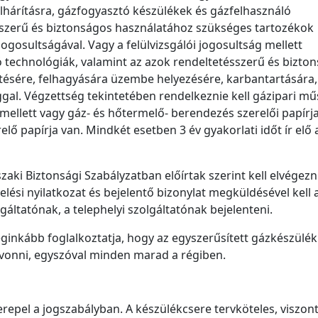
lhárításra, gázfogyasztó készülékek és gázfelhasználó
sszerű és biztonságos használatához szükséges tartozékok
jogosultságával. Vagy a felülvizsgálói jogosultság mellett
 technológiák, valamint az azok rendeltetésszerű és bizto
tésére, felhagyására üzembe helyezésére, karbantartására,
gal. Végzettség tekintetében rendelkeznie kell gázipari mű
emellett vagy gáz- és hőtermelő- berendezés szerelői papírja
lő papírja van. Mindkét esetben 3 év gyakorlati időt ír elő 
aki Biztonsági Szabályzatban előírtak szerint kell elvégezni
elési nyilatkozat és bejelentő bizonylat megküldésével kell 
áltatónak, a telephelyi szolgáltatónak bejelenteni.
eginkább foglalkoztatja, hogy az egyszerűsített gázkészülék
vonni, egyszóval minden marad a régiben.
epel a jogszabályban. A készülékcsere tervköteles, viszont