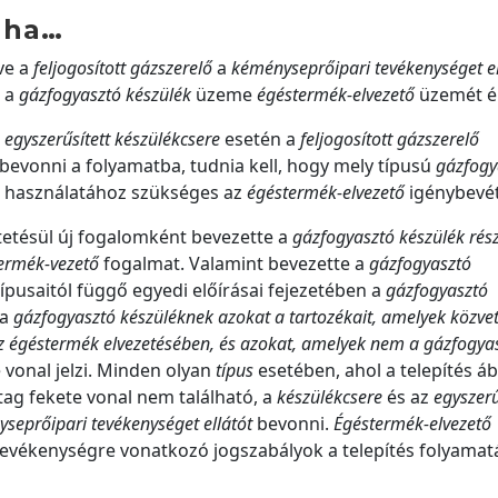
 ha…
tve a
feljogosított gázszerelő
a
kéményseprőipari tevékenységet el
a a
gázfogyasztó készülék
üzeme
égéstermék-elvezető
üzemét ér
,
egyszerűsített készülékcsere
esetén a
feljogosított gázszerelő
bevonni a folyamatba, tudnia kell, hogy mely típusú
gázfogy
s használatához szükséges az
égéstermék-elvezető
igénybevét
etésül új fogalomként bevezette a
gázfogyasztó készülék
rés
ermék-vezető
fogalmat. Valamint bevezette a
gázfogyasztó
ípusaitól függő egyedi előírásai fejezetében a
gázfogyasztó
 a
gázfogyasztó készüléknek
azokat a tartozékait, a
melyek közvet
az égéstermék elvezetésében, és azokat, amelyek nem a gázfogya
e vonal jelzi. Minden olyan
típus
esetében, ahol a telepítés áb
ag fekete vonal nem található, a
készülékcsere
és az
egyszerű
seprőipari tevékenységet
ellátót
bevonni.
Égéstermék-elvezető
evékenységre vonatkozó jogszabályok a telepítés folyamat