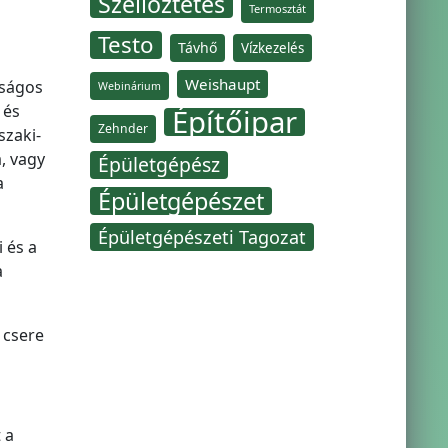
Szellőztetés
Termosztát
Testo
Távhő
Vízkezelés
Weishaupt
nságos
Webinárium
 és
Építőipar
Zehnder
szaki-
, vagy
Épületgépész
a
Épületgépészet
Épületgépészeti Tagozat
 és a
a
 csere
 a