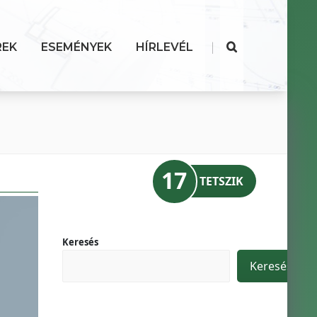
|
REK
ESEMÉNYEK
HÍRLEVÉL
17
TETSZIK
Keresés
Keresés