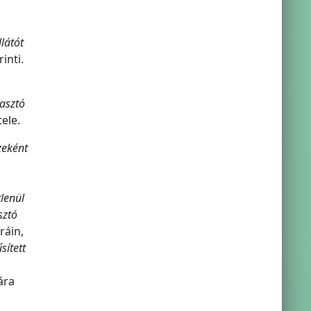
látót
inti.
asztó
ele.
zeként
lenül
sztó
ráin,
sített
ára