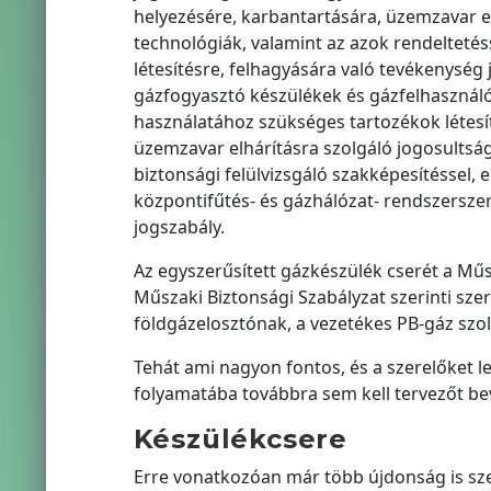
helyezésére, karbantartására, üzemzavar e
technológiák, valamint az azok rendelteté
létesítésre, felhagyására való tevékenység 
gázfogyasztó készülékek és gázfelhasználó
használatához szükséges tartozékok létesí
üzemzavar elhárításra szolgáló jogosultság
biztonsági felülvizsgáló szakképesítéssel, 
központifűtés- és gázhálózat- rendszerszere
jogszabály.
Az egyszerűsített gázkészülék cserét a Műsz
Műszaki Biztonsági Szabályzat szerinti szer
földgázelosztónak, a vezetékes PB-gáz szolg
Tehát ami nagyon fontos, és a szerelőket l
folyamatába továbbra sem kell tervezőt be
Készülékcsere
Erre vonatkozóan már több újdonság is szer