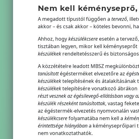
Nem kell kéményseprő,
A megadott típustól függően a
tervező
, ille
akkor – és csak akkor – köteles bevonni, h
Ahhoz, hogy
készülékcsere
esetén a tervező
tisztában legyen, mikor kell kéményseprőt 
készülékek
rendeltetésszerű és biztonságo
A közzétételre leadott MBSZ megkülönbözt
tanúsított
égésterméket elvezetőre az
égést
készülékek
telepítésének és átalakításának t
készülékek
telepítésére vonatkozó ábrákon
részt vesznek az égésilevegő-ellátásban vagy 
készülék részeként tanúsítottak
, vastag feket
az égéstermék-elvezetés nyomvonalán vast
készülékcsere
folyamatába nem kell a
kémény
érintettsége hiányában
a kéményseprőipari t
nem vonatkoztathatók.