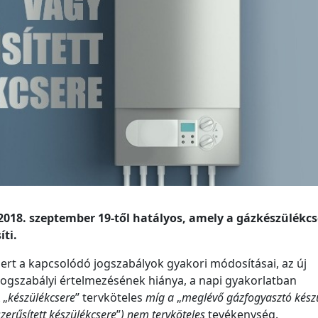
a 2018. szeptember 19-től hatályos, amely a gázkészülékcs
ti.
ert a kapcsolódó jogszabályok gyakori módosításai, az új
jogszabályi értelmezésének hiánya, a napi gyakorlatban
 „
készülékcsere
” tervköteles
míg a
„
meglévő gázfogyasztó kész
zerűsített készülékcsere
”
)
nem tervköteles
tevékenység.