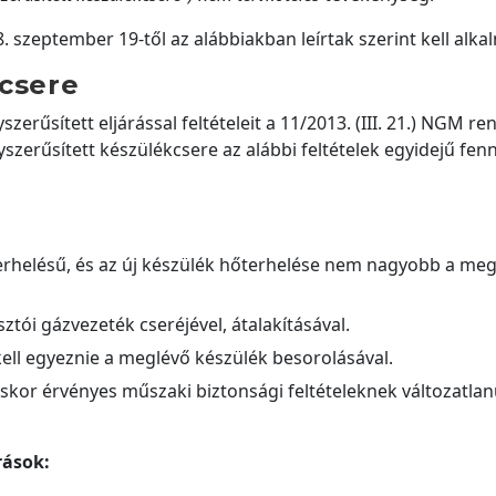
 szeptember 19-től az alábbiakban leírtak szerint kell alka
kcsere
rűsített eljárással feltételeit a 11/2013. (III. 21.) NGM re
yszerűsített készülékcsere az alábbi feltételek egyidejű fen
terhelésű, és az új készülék hőterhelése nem nagyobb a me
tói gázvezeték cseréjével, átalakításával.
ell egyeznie a meglévő készülék besorolásával.
éskor érvényes műszaki biztonsági feltételeknek változatla
rások: