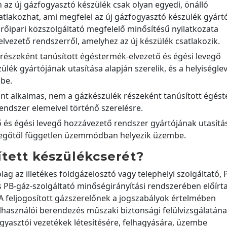
az új gázfogyasztó készülék csak olyan egyedi, önálló
lakozhat, ami megfelel az új gázfogyasztó készülék gyártój
őipari közszolgáltató megfelelő minősítésű nyilatkozata
elvezető rendszerről, amelyhez az új készülék csatlakozik.
 részeként tanúsított égéstermék-elvezető és égési levegő
lék gyártójának utasítása alapján szerelik, és a helyiségle
be.
rint alkalmas, nem a gázkészülék részeként tanúsított égés
endszer elemeivel történő szerelésre.
 és égési levegő hozzávezető rendszer gyártójának utasítá
levegőtől független üzemmódban helyezik üzembe.
tett készülékcserét?
lag az illetékes földgázelosztó vagy telephelyi szolgáltató, 
 PB-gáz-szolgáltató minőségirányítási rendszerében előírt
. A feljogosított gázszerelőnek a jogszabályok értelmében
elhasználói berendezés műszaki biztonsági felülvizsgálatán
ogyasztói vezetékek létesítésére, felhagyására, üzembe