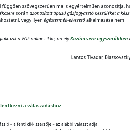
l függően szövegszerűen ma is egyértelműen azonosítja, h
lékcsere
során
azonosított típusú gázfogyasztó készüléket a kész
akoztatni, vagy ilyen
égéstermék-elvezető
alkalmazása nem
lalkozik a VGF online cikke, amely
Kazáncsere egyszerűbben
Lantos Tivadar, Blazsovszk
jelentkezni a válaszadáshoz
szló – a fenti cikk szerzője – az alábbi választ adja.