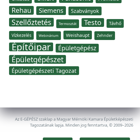
Rehau
Siemens
Szabványok
Szellőztetés
Testo
Távhő
Termosztát
Weishaupt
Vízkezelés
Zehnder
Webinárium
Építőipar
Épületgépész
Épületgépészet
Épületgépészeti Tagozat
Az E-GÉPÉSZ szaklap a Magyar Mérnöki Kamara Épületképészeti
Tagozatának lapja. Minden jog fenntartva, © 2009–2026