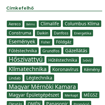
Címkefelhő
Climalife
Columbus Klíma
Aereco
Belimo
Construma
Daikin
Danfoss
Energetika
Események
Földgáz
Fisher
Gázellátás
Fűtéstechnika
Grundfos
Hőszivattyú
Hűtéstechnika
Ivóvíz
Klímatechnika
Koronavírus
Kémény
Légtechnika
Lindab
Magyar Mérnöki Kamara
Magyar Épületgépészet
MÉGSZ
Merkapt
Panasonic
OMÉN
Oktatás
Promóció