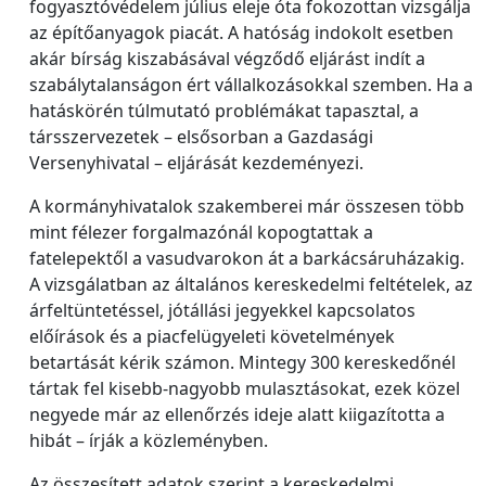
fogyasztóvédelem július eleje óta fokozottan vizsgálja
az építőanyagok piacát. A hatóság indokolt esetben
akár bírság kiszabásával végződő eljárást indít a
szabálytalanságon ért vállalkozásokkal szemben. Ha a
hatáskörén túlmutató problémákat tapasztal, a
társszervezetek – elsősorban a Gazdasági
Versenyhivatal – eljárását kezdeményezi.
A kormányhivatalok szakemberei már összesen több
mint félezer forgalmazónál kopogtattak a
fatelepektől a vasudvarokon át a barkácsáruházakig.
A vizsgálatban az általános kereskedelmi feltételek, az
árfeltüntetéssel, jótállási jegyekkel kapcsolatos
előírások és a piacfelügyeleti követelmények
betartását kérik számon. Mintegy 300 kereskedőnél
tártak fel kisebb-nagyobb mulasztásokat, ezek közel
negyede már az ellenőrzés ideje alatt kiigazította a
hibát – írják a közleményben.
Az összesített adatok szerint a kereskedelmi