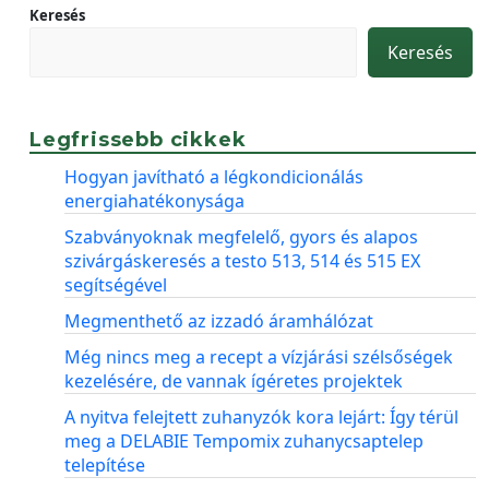
Keresés
Keresés
Legfrissebb cikkek
Hogyan javítható a légkondicionálás
energiahatékonysága
Szabványoknak megfelelő, gyors és alapos
szivárgáskeresés a testo 513, 514 és 515 EX
segítségével
Megmenthető az izzadó áramhálózat
Még nincs meg a recept a vízjárási szélsőségek
kezelésére, de vannak ígéretes projektek
A nyitva felejtett zuhanyzók kora lejárt: Így térül
meg a DELABIE Tempomix zuhanycsaptelep
telepítése