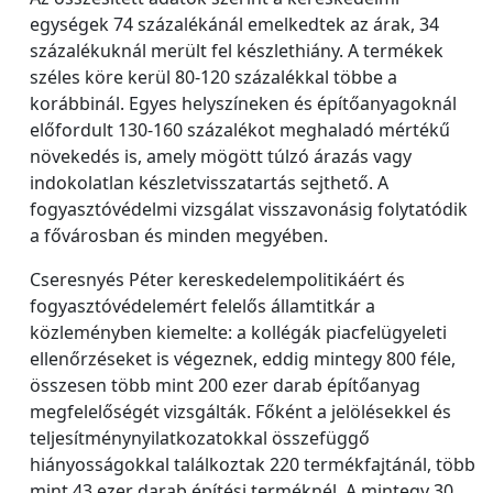
egységek 74 százalékánál emelkedtek az árak, 34
százalékuknál merült fel készlethiány. A termékek
széles köre kerül 80-120 százalékkal többe a
korábbinál. Egyes helyszíneken és építőanyagoknál
előfordult 130-160 százalékot meghaladó mértékű
növekedés is, amely mögött túlzó árazás vagy
indokolatlan készletvisszatartás sejthető. A
fogyasztóvédelmi vizsgálat visszavonásig folytatódik
a fővárosban és minden megyében.
Cseresnyés Péter kereskedelempolitikáért és
fogyasztóvédelemért felelős államtitkár a
közleményben kiemelte: a kollégák piacfelügyeleti
ellenőrzéseket is végeznek, eddig mintegy 800 féle,
összesen több mint 200 ezer darab építőanyag
megfelelőségét vizsgálták. Főként a jelölésekkel és
teljesítménynyilatkozatokkal összefüggő
hiányosságokkal találkoztak 220 termékfajtánál, több
mint 43 ezer darab építési terméknél. A mintegy 30