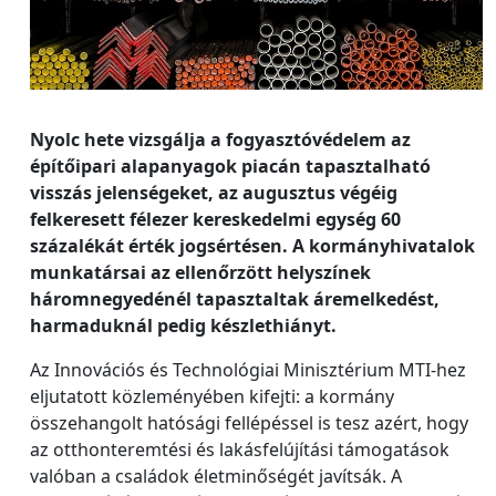
Nyolc hete vizsgálja a fogyasztóvédelem az
építőipari alapanyagok piacán tapasztalható
visszás jelenségeket, az augusztus végéig
felkeresett félezer kereskedelmi egység 60
százalékát érték jogsértésen. A kormányhivatalok
munkatársai az ellenőrzött helyszínek
háromnegyedénél tapasztaltak áremelkedést,
harmaduknál pedig készlethiányt.
Az Innovációs és Technológiai Minisztérium MTI-hez
eljutatott közleményében kifejti: a kormány
összehangolt hatósági fellépéssel is tesz azért, hogy
az otthonteremtési és lakásfelújítási támogatások
valóban a családok életminőségét javítsák. A