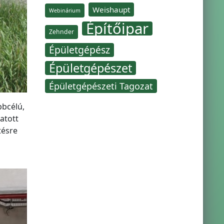
Weishaupt
Webinárium
Építőipar
Zehnder
Épületgépész
Épületgépészet
Épületgépészeti Tagozat
bbcélú,
atott
tésre