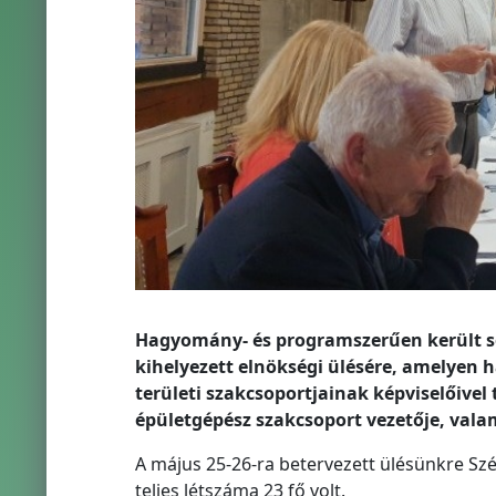
Hagyomány- és programszerűen került s
kihelyezett elnökségi ülésére, amelyen 
területi szakcsoportjainak képviselőivel
épületgépész szakcsoport vezetője, vala
A május 25-26-ra betervezett ülésünkre Szé
teljes létszáma 23 fő volt.