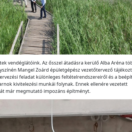
ek vendéglátóink. Az ősszel átadásra kerülő Alba Aréna tö
színén Mangel Zoárd épületgépész vezetőtervező tájékozt
rvezési feladat különleges feltételrendszereiről és a beépí
sarnok kivitelezési munkái folynak. Ennek ellenére vezetett
áját már megmutató impozáns építményt.