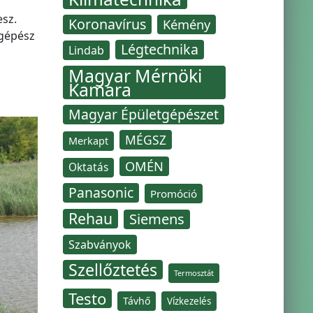
sz.
Koronavírus
Kémény
tgépész
Légtechnika
Lindab
Magyar Mérnöki
Kamara
Magyar Épületgépészet
MÉGSZ
Merkapt
OMÉN
Oktatás
Panasonic
Promóció
Rehau
Siemens
Szabványok
Szellőztetés
Termosztát
Testo
Távhő
Vízkezelés