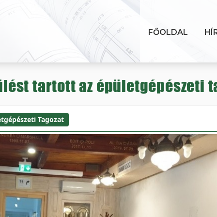
FŐOLDAL
HÍ
 ülést tartott az épületgépészeti
etgépészeti Tagozat