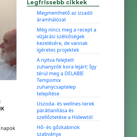
Legfrissebb cikkek
Megmenthető az izzadó
áramhálózat
Még nincs meg a recept a
vízjárási szélsőségek
kezelésére, de vannak
ígéretes projektek
A nyitva felejtett
zuhanyzók kora lejárt: Így
térül meg a DELABIE
Tempomix
zuhanycsaptelep
telepítése
ő
z
Uszoda- és wellnes-terek
MK
párátlanítása és
szellőztetése a Hidewtól
Hő- és gőzkabinok
i napok
szabványa