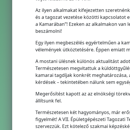
Az ilyen alkalmakat kifejezetten szeretnén
és a tagozat vezetése közötti kapcsolatot e
a Kamarában”! Ezeken az alkalmakon van le
beszámolni!
Egy ilyen megbeszélés egyértelműen a kama
vélemények ütköztetésére. Éppen emiatt mi
A mostani ülésnek különös aktualitást ado
Természetesen megvitattuk a küldöttgyűlé
kamarai tagdíjak konkrét meghatározása, a
kérdések – tekintetében nálunk sem egysége
Megerősítést kapott az az elnökségi törek
állítsunk fel.
Természetesen két hagyományos, már erősen
figyelmét! A VII. Épületgépészeti Tagozati
szervezzük. Ezt kötelező szakmai képzésként