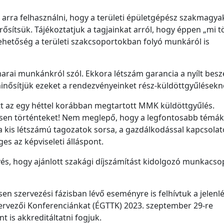
k arra felhasználni, hogy a területi épületgépész szakmagya
rősítsük. Tájékoztatjuk a tagjainkat arról, hogy éppen „mi t
hetőség a területi szakcsoportokban folyó munkáról is
rai munkánkról szól. Ekkora létszám garancia a nyílt besz
nősítjük ezeket a rendezvényeinket rész-küldöttgyűlésekn
tt az egy héttel korábban megtartott MMK küldöttgyűlés.
sen történteket! Nem meglepő, hogy a legfontosabb témák
 kis létszámú tagozatok sorsa, a gazdálkodással kapcsolat
s az képviseleti álláspont.
vés, hogy ajánlott szakági díjszámítást kidolgozó munkacso
 szervezési fázisban lévő eseményre is felhívtuk a jelenl
 Tervezői Konferenciánkat (ÉGTTK) 2023. szeptember 29-re
 is akkreditáltatni fogjuk.