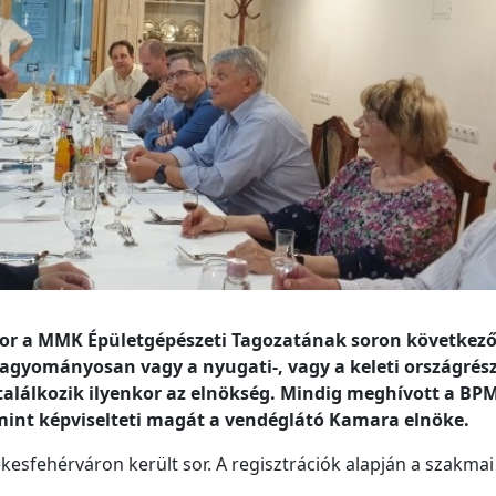
or a MMK Épületgépészeti Tagozatának soron következ
hagyományosan vagy a nyugati-, vagy a keleti országrés
 találkozik ilyenkor az elnökség. Mindig meghívott a BP
mint képviselteti magát a vendéglátó Kamara elnöke.
kesfehérváron került sor. A regisztrációk alapján a szakma