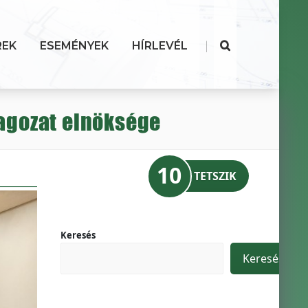
|
REK
ESEMÉNYEK
HÍRLEVÉL
 tagozat elnöksége
10
TETSZIK
Keresés
Keresés