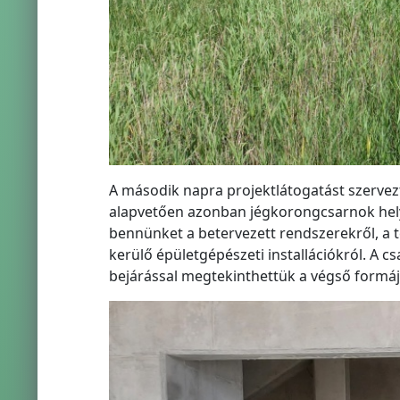
A második napra projektlátogatást szervezt
alapvetően azonban jégkorongcsarnok hely
bennünket a betervezett rendszerekről, a te
kerülő épületgépészeti installációkról. A c
bejárással megtekinthettük a végső form