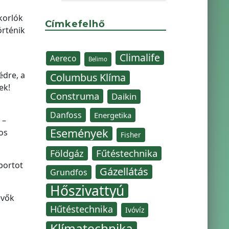
korlók
Címkefelhő
örténik
Climalife
Aereco
Belimo
édre, a
Columbus Klíma
ek!
Construma
Daikin
Danfoss
Energetika
 –
Események
os
Fisher
Fűtéstechnika
Földgáz
portot
Gázellátás
Grundfos
Hőszivattyú
évők
Hűtéstechnika
Ivóvíz
Klímatechnika