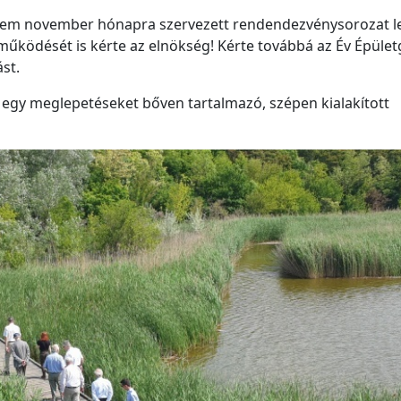
em november hónapra szervezett rendendezvénysorozat le
működését is kérte az elnökség! Kérte továbbá az Év Épüle
st.
 egy meglepetéseket bőven tartalmazó, szépen kialakított