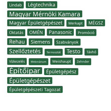
Légtechnika
Lindab
Magyar Mérnöki Kamara
Magyar Épületgépészet
MÉGSZ
Merkapt
Panasonic
OMÉN
Oktatás
Promóció
Rehau
Siemens
Szabványok
Szellőztetés
Testo
Távhő
Termosztát
Weishaupt
Vízkezelés
Zehnder
Webinárium
Építőipar
Épületgépész
Épületgépészet
Épületgépészeti Tagozat