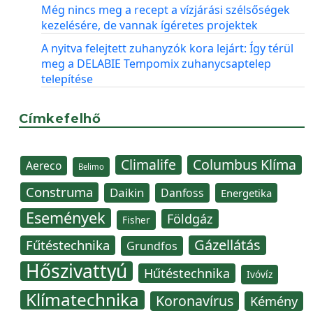
Még nincs meg a recept a vízjárási szélsőségek
kezelésére, de vannak ígéretes projektek
A nyitva felejtett zuhanyzók kora lejárt: Így térül
meg a DELABIE Tempomix zuhanycsaptelep
telepítése
Címkefelhő
Climalife
Columbus Klíma
Aereco
Belimo
Construma
Daikin
Danfoss
Energetika
Események
Földgáz
Fisher
Gázellátás
Fűtéstechnika
Grundfos
Hőszivattyú
Hűtéstechnika
Ivóvíz
Klímatechnika
Koronavírus
Kémény