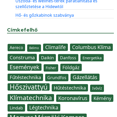
Uszoda- és wellnes-terek párátlanítása és
szellőztetése a Hidewtól
Hő- és gőzkabinok szabványa
Címkefelhő
Climalife
Columbus Klíma
Aereco
Belimo
Construma
Daikin
Danfoss
Energetika
Események
Földgáz
Fisher
Gázellátás
Fűtéstechnika
Grundfos
Hőszivattyú
Hűtéstechnika
Ivóvíz
Klímatechnika
Koronavírus
Kémény
Légtechnika
Lindab