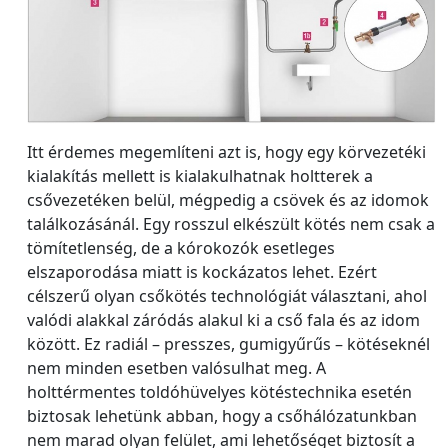
Itt érdemes megemlíteni azt is, hogy egy körvezetéki
kialakítás mellett is kialakulhatnak holtterek a
csővezetéken belül, mégpedig a csövek és az idomok
találkozásánál. Egy rosszul elkészült kötés nem csak a
tömítetlenség, de a kórokozók esetleges
elszaporodása miatt is kockázatos lehet. Ezért
célszerű olyan csőkötés technológiát választani, ahol
valódi alakkal záródás alakul ki a cső fala és az idom
között. Ez radiál – presszes, gumigyűrűs – kötéseknél
nem minden esetben valósulhat meg. A
holttérmentes toldóhüvelyes kötéstechnika esetén
biztosak lehetünk abban, hogy a csőhálózatunkban
nem marad olyan felület, ami lehetőséget biztosít a