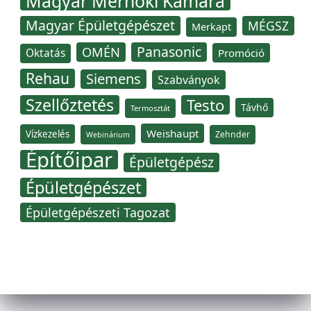
Magyar Mérnöki Kamara
Magyar Épületgépészet
MÉGSZ
Merkapt
Panasonic
OMÉN
Oktatás
Promóció
Rehau
Siemens
Szabványok
Szellőztetés
Testo
Távhő
Termosztát
Weishaupt
Vízkezelés
Zehnder
Webinárium
Építőipar
Épületgépész
Épületgépészet
Épületgépészeti Tagozat