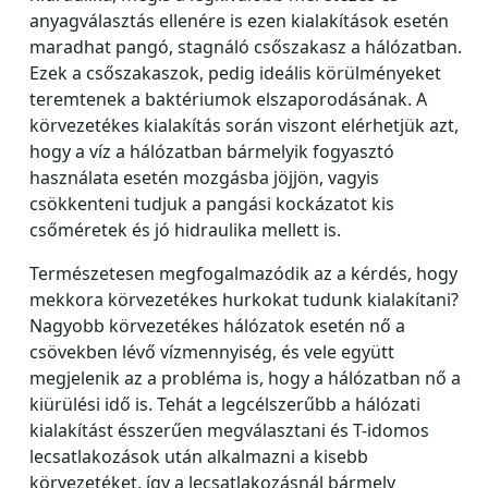
anyagválasztás ellenére is ezen kialakítások esetén
maradhat pangó, stagnáló csőszakasz a hálózatban.
Ezek a csőszakaszok, pedig ideális körülményeket
teremtenek a baktériumok elszaporodásának. A
körvezetékes kialakítás során viszont elérhetjük azt,
hogy a víz a hálózatban bármelyik fogyasztó
használata esetén mozgásba jöjjön, vagyis
csökkenteni tudjuk a pangási kockázatot kis
csőméretek és jó hidraulika mellett is.
Természetesen megfogalmazódik az a kérdés, hogy
mekkora körvezetékes hurkokat tudunk kialakítani?
Nagyobb körvezetékes hálózatok esetén nő a
csövekben lévő vízmennyiség, és vele együtt
megjelenik az a probléma is, hogy a hálózatban nő a
kiürülési idő is. Tehát a legcélszerűbb a hálózati
kialakítást ésszerűen megválasztani és T-idomos
lecsatlakozások után alkalmazni a kisebb
körvezetéket, így a lecsatlakozásnál bármely