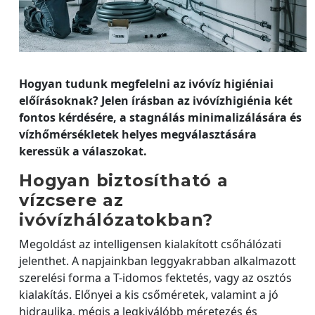
Hogyan tudunk megfelelni az ivóvíz higiéniai
előírásoknak? Jelen írásban az ivóvízhigiénia két
fontos kérdésére, a stagnálás minimalizálására és
vízhőmérsékletek helyes megválasztására
keressük a válaszokat.
Hogyan biztosítható a
vízcsere az
ivóvízhálózatokban?
Megoldást az intelligensen kialakított csőhálózati
jelenthet. A napjainkban leggyakrabban alkalmazott
szerelési forma a T-idomos fektetés, vagy az osztós
kialakítás. Előnyei a kis csőméretek, valamint a jó
hidraulika, mégis a legkiválóbb méretezés és