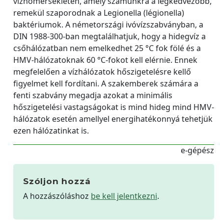
vízhőmérsékleten, amely számunkra a legkedvezőbb,
remekül szaporodnak a Legionella (légionella)
baktériumok. A németországi ivóvízszabványban, a
DIN 1988-300-ban megtalálhatjuk, hogy a hidegvíz a
csőhálózatban nem emelkedhet 25 °C fok fölé és a
HMV-hálózatoknak 60 °C-fokot kell elérnie. Ennek
megfelelően a vízhálózatok hőszigetelésre kellő
figyelmet kell fordítani. A szakemberek számára a
fenti szabvány megadja azokat a minimális
hőszigetelési vastagságokat is mind hideg mind HMV-
hálózatok esetén amellyel energihatékonnyá tehetjük
ezen hálózatinkat is.
e-gépész
Szóljon hozzá
A hozzászóláshoz
be kell jelentkezni
.