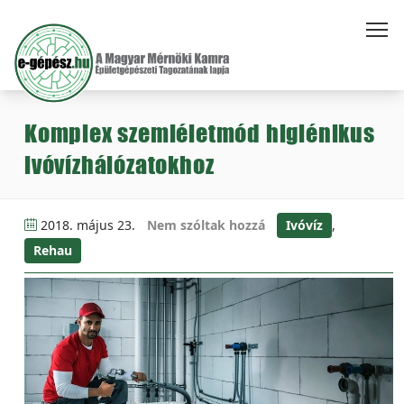
Komplex szemléletmód higiénikus
ivóvízhálózatokhoz
2018. május 23.
Nem szóltak hozzá
Ivóvíz
,
Rehau