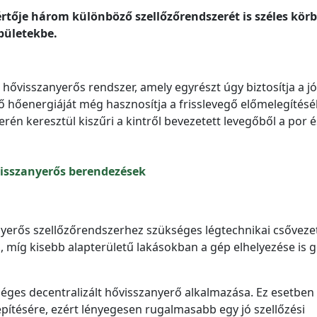
értője három kül
önb
öző szellőzőrendszer
ét is sz
éles k
ör
pületekbe.
hővisszanyerős rendszer, amely egyrészt úgy biztosítja a jó
ő hőenergiáját még hasznosítja a frisslevegő előmelegítésé
én keresztül kiszűri a kintről bevezetett levegőből a por é
isszanyerős berendezések
yerős szellőzőrendszerhez szükséges légtechnikai csőveze
 míg kisebb alapterületű lakásokban a gép elhelyezése is 
éges decentralizált hővisszanyerő alkalmazása. Ez esetben
pítésére, ezért lényegesen rugalmasabb egy jó szellőzési