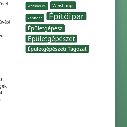
ővel
Weishaupt
Webinárium
Építőipar
Zehnder
úvási
Épületgépész
eg
Épületgépészet
Épületgépészeti Tagozat
s,
égek
nt
r