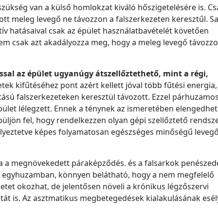
ükség van a külső homlokzat kiváló hőszigetelésére is. Cs
ított meleg levegő ne távozzon a falszerkezeten keresztűl. S
ív hatásaival csak az épület használatbavételét követően
em csak azt akadályozza meg, hogy a meleg levegő távozzo
ssal az
épület ugyanúgy átszellőztethető, mint a r
égi,
etek kifűtéséhez pont azért kellett jóval több fűtési energia
ítású falszerkezeteken keresztül távozott. Ezzel párhuzamo
z épület lélegzett. Ennek a ténynek az ismeretében elengedhet
üljön fel, hogy rendelkezzen olyan gépi szellőztető rendsze
lyeztetve képes folyamatosan egészséges minőségű levegő
ja a megnövekedett páraképződés. és a falsarkok penészed
k egyhuzamban, könnyen belátható, hogy a nem megfelelő
et okozhat, de jelentősen növeli a krónikus légzőszervi
át is. Az asztmatikus megbetegedések kialakulásának esél