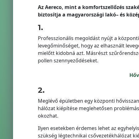
Az Aereco, mint a komfortszellőz
és szak
biztosítja a magyarországi lak
ó
–
és k
öz
é
1.
Professzionális megoldást nyújt a központi 
levegőminőséget, hogy az elhasznált leveg
mielőtt kidobná azt. Másrészt szűrőrendszer
pollen szennyeződéseket.
Hőv
2.
Meglévő épületben egy központi hővisszan
hálózat kiépítése meglehetősen problémás,
okozhat.
Ilyen esetekben érdemes lehet az egyhelyis
szükség légtechnikai csővezetékhálózat kié