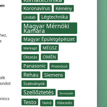
ben
Koronavírus
Kémény
Légtechnika
Lindab
Magyar Mérnöki
Kamara
hez,
Magyar Épületgépészet
s
MÉGSZ
Merkapt
OMÉN
Oktatás
Panasonic
Promóció
Rehau
Siemens
ték
gondot
Szabványok
Szellőztetés
Termosztát
 nincs
Testo
Távhő
Vízkezelés