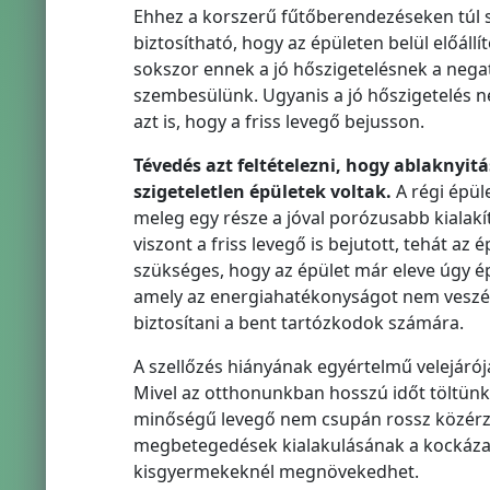
Ehhez a korszerű fűtőberendezéseken túl sz
biztosítható, hogy az épületen belül előáll
sokszor ennek a jó hőszigetelésnek a negat
szembesülünk. Ugyanis a jó hőszigetelés n
azt is, hogy a friss levegő bejusson.
T
éved
és azt felt
ételezni, hogy ablaknyitá
szigeteletlen
épületek voltak.
A régi épül
meleg egy része a jóval porózusabb kialak
viszont a friss levegő is bejutott, tehát a
szükséges, hogy az épület már eleve úgy ép
amely az energiahatékonyságot nem veszé
biztosítani a bent tartózkodok számára.
A szellőzés hiányának egyértelmű velejáró
Mivel az otthonunkban hosszú időt töltün
minőségű levegő nem csupán rossz közérzet
megbetegedések kialakulásának a kockázat
kisgyermekeknél megnövekedhet.