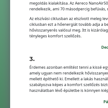
megoldás kialakítása. Az Aereco NanoAir50
rendelkezik, ami 70 másodpercig befúvás,
Az elszívási ciklusban az elszívott meleg l
ciklusban ezt a hőenergiát tovább adja a be
hővisszanyerés valósul meg. Itt is kizáró
tényleges komfort szellőzés.
Dec
3.
Érdemes azonban említést tenni a kissé egy
amely ugyan nem rendelkezik hővisszanyeré
mellett építhető ki. Emellett a lakás haszn
szabályozva képes a komfort szellőzés biz
használatban lévő épületbe is könnyen kiép
Pá