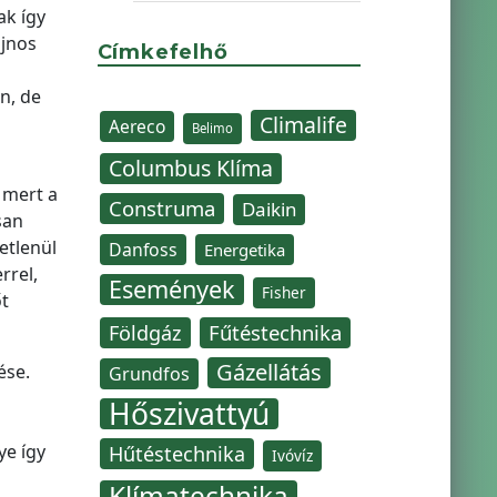
ak így
ajnos
Címkefelhő
n, de
Climalife
Aereco
Belimo
Columbus Klíma
, mert a
Construma
Daikin
san
etlenül
Danfoss
Energetika
rrel,
Események
Fisher
t
Fűtéstechnika
Földgáz
Gázellátás
ése.
Grundfos
Hőszivattyú
ye így
Hűtéstechnika
Ivóvíz
Klímatechnika