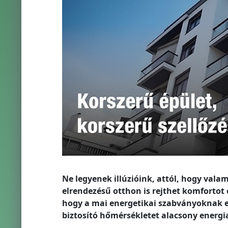
Ne legyenek illúzióink, attól, hogy val
elrendezésű otthon is rejthet komfortot 
hogy a mai energetikai szabványoknak eg
biztosító hőmérsékletet alacsony energia