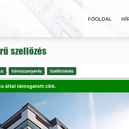
FŐOLDAL
HÍ
rű szellőzés
co
,
hővisszanyerés
,
Szellőztetés
co által támogatott cikk.