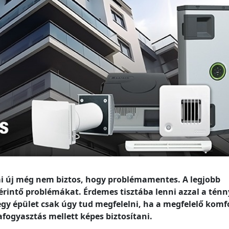
ami új még nem biztos, hogy problémamentes. A legjobb
érintő problémákat. Érdemes tisztába lenni azzal a ténn
y épület csak úgy tud megfelelni, ha a megfelelő komf
fogyasztás mellett képes biztosítani.