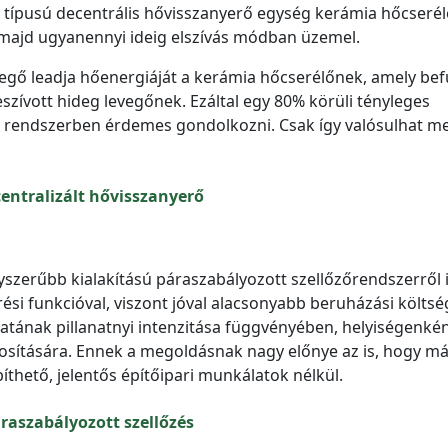
 típusú decentrális hővisszanyerő egység kerámia hőcserél
 majd ugyanennyi ideig elszívás módban üzemel.
evegő leadja hőenergiáját a kerámia hőcserélőnek, amely bef
szívott hideg levegőnek. Ezáltal egy 80% körüli tényleges
lag rendszerben érdemes gondolkozni. Csak így valósulhat m
entralizált hővisszanyerő
szerűbb kialakítású páraszabályozott szellőzőrendszerről i
si funkcióval, viszont jóval alacsonyabb beruházási költs
álatának pillanatnyi intenzitása függvényében, helyiségenké
tosítására. Ennek a megoldásnak nagy előnye az is, hogy má
íthető, jelentős építőipari munkálatok nélkül.
raszabályozott szellőzés