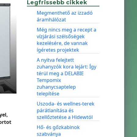
Legfrissebb cikkek
Megmenthető az izzadó
áramhálózat
Még nincs meg a recept a
vízjárási szélsőségek
kezelésére, de vannak
ígéretes projektek
A nyitva felejtett
zuhanyzók kora lejárt: Így
térül meg a DELABIE
Tempomix
zuhanycsaptelep
telepítése
Uszoda- és wellnes-terek
párátlanítása és
yel,
szellőztetése a Hidewtól
ortot
Hő- és gőzkabinok
szabványa