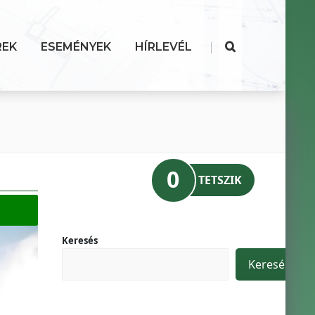
|
REK
ESEMÉNYEK
HÍRLEVÉL
0
TETSZIK
Keresés
Keresés