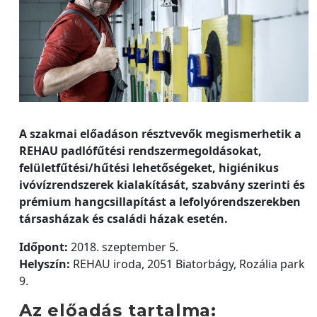
A szakmai előadáson résztvevők megismerhetik a
REHAU padlófűtési rendszermegoldásokat,
felületfűtési/hűtési lehetőségeket, higiénikus
ivóvízrendszerek kialakítását, szabvány szerinti és
prémium hangcsillapítást a lefolyórendszerekben
társasházak és családi házak esetén.
Időpont:
2018. szeptember 5.
Helyszín:
REHAU iroda, 2051 Biatorbágy, Rozália park
9.
Az előadás tartalma: