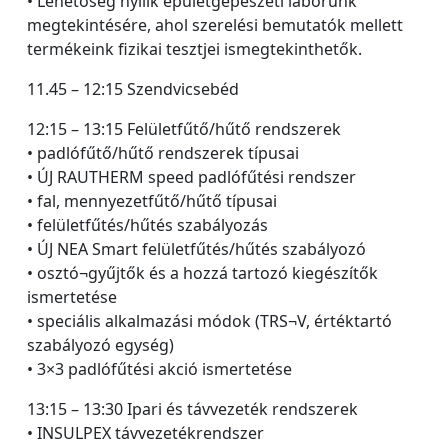
• Lehetőség nyílik épületgépészeti laborunk
megtekintésére, ahol szerelési bemutatók mellett
termékeink fizikai tesztjei ismegtekinthetők.
11.45 – 12:15 Szendvicsebéd
12:15 – 13:15 Felületfűtő/hűtő rendszerek
• padlófűtő/hűtő rendszerek típusai
• ÚJ RAUTHERM speed padlófűtési rendszer
• fal, mennyezetfűtő/hűtő típusai
• felületfűtés/hűtés szabályozás
• ÚJ NEA Smart felületfűtés/hűtés szabályozó
• osztó¬gyűjtők és a hozzá tartozó kiegészítők
ismertetése
• speciális alkalmazási módok (TRS¬V, értéktartó
szabályozó egység)
• 3×3 padlófűtési akció ismertetése
13:15 – 13:30 Ipari és távvezeték rendszerek
• INSULPEX távvezetékrendszer