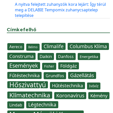
A nyitva felejtett zuhanyzók kora lejárt: Így térül
meg a DELABIE Tempomix zuhanycsaptelep
telepítése
Címkefelhő
Climalife
Columbus Klíma
Aereco
Belimo
Construma
Daikin
Danfoss
Energetika
Események
Földgáz
Fisher
Gázellátás
Fűtéstechnika
Grundfos
Hőszivattyú
Hűtéstechnika
Ivóvíz
Klímatechnika
Koronavírus
Kémény
Légtechnika
Lindab