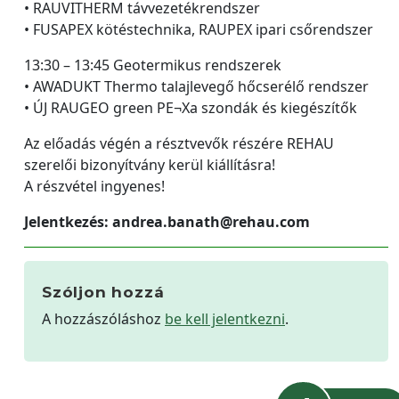
• RAUVITHERM távvezetékrendszer
• FUSAPEX kötéstechnika, RAUPEX ipari csőrendszer
13:30 – 13:45 Geotermikus rendszerek
• AWADUKT Thermo talajlevegő hőcserélő rendszer
• ÚJ RAUGEO green PE¬Xa szondák és kiegészítők
Az előadás végén a résztvevők részére REHAU
szerelői bizonyítvány kerül kiállításra!
A részvétel ingyenes!
Jelentkezés: andrea.banath@rehau.com
Szóljon hozzá
A hozzászóláshoz
be kell jelentkezni
.