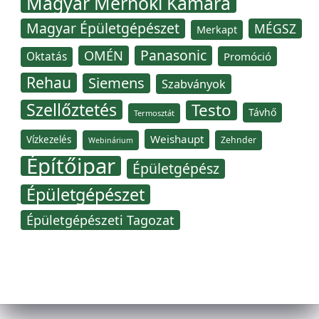
Magyar Mérnöki Kamara
Magyar Épületgépészet
MÉGSZ
Merkapt
Panasonic
OMÉN
Oktatás
Promóció
Rehau
Siemens
Szabványok
Szellőztetés
Testo
Távhő
Termosztát
Weishaupt
Vízkezelés
Zehnder
Webinárium
Építőipar
Épületgépész
Épületgépészet
Épületgépészeti Tagozat