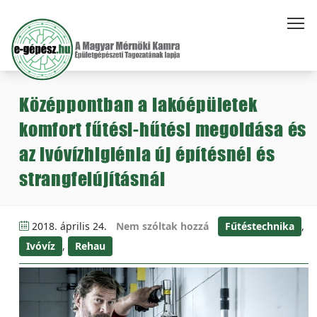
Középpontban a lakóépületek
komfort fűtési-hűtési megoldása és
az ivóvízhigiénia új építésnél és
strangfelújításnál
2018. április 24.
Nem szóltak hozzá
Fűtéstechnika
,
Ivóvíz
,
Rehau