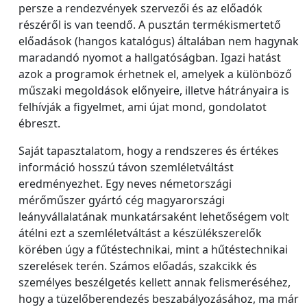
persze a rendezvények szervezői és az előadók
részéről is van teendő. A pusztán termékismertető
előadások (hangos katalógus) általában nem hagynak
maradandó nyomot a hallgatóságban. Igazi hatást
azok a programok érhetnek el, amelyek a különböző
műszaki megoldások előnyeire, illetve hátrányaira is
felhívják a figyelmet, ami újat mond, gondolatot
ébreszt.
Saját tapasztalatom, hogy a rendszeres és értékes
információ hosszú távon szemléletváltást
eredményezhet. Egy neves németországi
mérőműszer gyártó cég magyarországi
leányvállalatának munkatársaként lehetőségem volt
átélni ezt a szemléletváltást a készülékszerelők
körében úgy a fűtéstechnikai, mint a hűtéstechnikai
szerelések terén. Számos előadás, szakcikk és
személyes beszélgetés kellett annak felismeréséhez,
hogy a tüzelőberendezés beszabályozásához, ma már