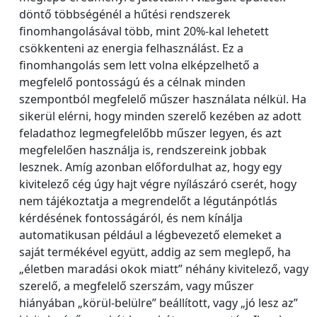
döntő többségénél a hűtési rendszerek
finomhangolásával több, mint 20%-kal lehetett
csökkenteni az energia felhasználást. Ez a
finomhangolás sem lett volna elképzelhető a
megfelelő pontosságú és a célnak minden
szempontból megfelelő műszer használata nélkül. Ha
sikerül elérni, hogy minden szerelő kezében az adott
feladathoz legmegfelelőbb műszer legyen, és azt
megfelelően használja is, rendszereink jobbak
lesznek. Amíg azonban előfordulhat az, hogy egy
kivitelező cég úgy hajt végre nyílászáró cserét, hogy
nem tájékoztatja a megrendelőt a légutánpótlás
kérdésének fontosságáról, és nem kínálja
automatikusan például a légbevezető elemeket a
saját termékével együtt, addig az sem meglepő, ha
„életben maradási okok miatt” néhány kivitelező, vagy
szerelő, a megfelelő szerszám, vagy műszer
hiányában „körül-belülre” beállított, vagy „jó lesz az”