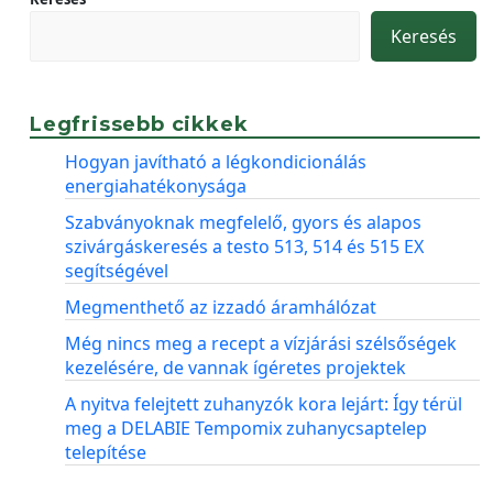
Keresés
Legfrissebb cikkek
Hogyan javítható a légkondicionálás
energiahatékonysága
Szabványoknak megfelelő, gyors és alapos
szivárgáskeresés a testo 513, 514 és 515 EX
segítségével
Megmenthető az izzadó áramhálózat
Még nincs meg a recept a vízjárási szélsőségek
kezelésére, de vannak ígéretes projektek
A nyitva felejtett zuhanyzók kora lejárt: Így térül
meg a DELABIE Tempomix zuhanycsaptelep
telepítése