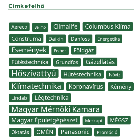
Címkefelhő
Climalife
Columbus Klíma
Aereco
Belimo
Construma
Daikin
Danfoss
Energetika
Események
Földgáz
Fisher
Gázellátás
Fűtéstechnika
Grundfos
Hőszivattyú
Hűtéstechnika
Ivóvíz
Klímatechnika
Koronavírus
Kémény
Légtechnika
Lindab
Magyar Mérnöki Kamara
Magyar Épületgépészet
MÉGSZ
Merkapt
Panasonic
OMÉN
Oktatás
Promóció