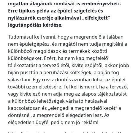
ingatlan álagának romlását is eredményezheti.
Erre tipikus példa az épület szigetelés és
nyílászárók cseréje alkalmával „elfelejtett”
légutánpótlás kérdése.
Tudomásul kell venni, hogy a megrendelő általában
nem épületgépész, és magától nem tudja megítélni a
különböző megoldások és termékek közötti
különbségeket. Ezért, ha nem kap megfelelő
tájékoztatást a tervezőjétől, kivitelezőjétől, akkor jobb
híján pusztán a beruházási költségek, alapján fog
választani. Egy rossz döntés azonban kihat az épület
további üzemeltetésére. Fel kell ismerni, ha a tervező,
vagy kivitelező nem adja meg az alapos tájékoztatást
a különböző lehetőségek várható hatásaival
kapcsolatosan és „elengedi a megrendelő kezét” a
döntésnél, a megrendelő elégedetlen lesz. Az
elégedetlen ügyfél pedig nem jó reklám!