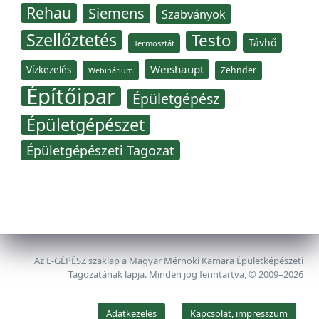
Rehau
Siemens
Szabványok
Szellőztetés
Testo
Távhő
Termosztát
Weishaupt
Vízkezelés
Zehnder
Webinárium
Építőipar
Épületgépész
Épületgépészet
Épületgépészeti Tagozat
Az E-GÉPÉSZ szaklap a Magyar Mérnöki Kamara Épületképészeti
Tagozatának lapja. Minden jog fenntartva, © 2009–2026
Adatkezelés
Kapcsolat, impresszum