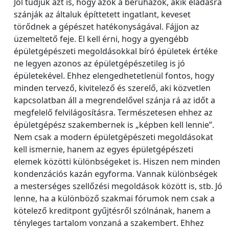
Jól tudjuk azt is, hogy azok a beruházók, akik eladásra
szánják az általuk építtetett ingatlant, keveset
törődnek a gépészet hatékonyságával. Fájjon az
üzemeltető feje. El kell érni, hogy a gyengébb
épületgépészeti megoldásokkal bíró épületek értéke
ne legyen azonos az épületgépészetileg is jó
épületekével. Ehhez elengedhetetlenül fontos, hogy
minden tervező, kivitelező és szerelő, aki közvetlen
kapcsolatban áll a megrendelővel szánja rá az időt a
megfelelő felvilágosításra. Természetesen ehhez az
épületgépész szakembernek is „képben kell lennie”.
Nem csak a modern épületgépészeti megoldásokat
kell ismernie, hanem az egyes épületgépészeti
elemek közötti különbségeket is. Hiszen nem minden
kondenzációs kazán egyforma. Vannak különbségek
a mesterséges szellőzési megoldások között is, stb. Jó
lenne, ha a különböző szakmai fórumok nem csak a
kötelező kreditpont gyűjtésről szólnának, hanem a
tényleges tartalom vonzaná a szakembert. Ehhez