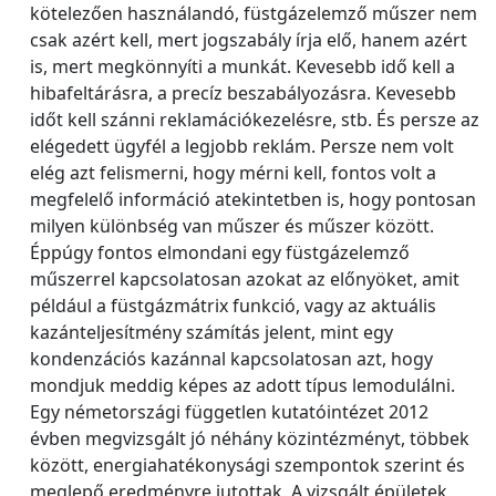
kötelezően használandó, füstgázelemző műszer nem
csak azért kell, mert jogszabály írja elő, hanem azért
is, mert megkönnyíti a munkát. Kevesebb idő kell a
hibafeltárásra, a precíz beszabályozásra. Kevesebb
időt kell szánni reklamációkezelésre, stb. És persze az
elégedett ügyfél a legjobb reklám. Persze nem volt
elég azt felismerni, hogy mérni kell, fontos volt a
megfelelő információ atekintetben is, hogy pontosan
milyen különbség van műszer és műszer között.
Éppúgy fontos elmondani egy füstgázelemző
műszerrel kapcsolatosan azokat az előnyöket, amit
például a füstgázmátrix funkció, vagy az aktuális
kazánteljesítmény számítás jelent, mint egy
kondenzációs kazánnal kapcsolatosan azt, hogy
mondjuk meddig képes az adott típus lemodulálni.
Egy németországi független kutatóintézet 2012
évben megvizsgált jó néhány közintézményt, többek
között, energiahatékonysági szempontok szerint és
meglepő eredményre jutottak. A vizsgált épületek