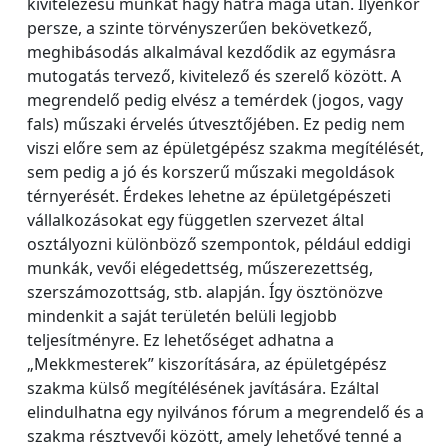
kivitelezésű munkát hagy hátra maga után. Ilyenkor
persze, a szinte törvényszerűen bekövetkező,
meghibásodás alkalmával kezdődik az egymásra
mutogatás tervező, kivitelező és szerelő között. A
megrendelő pedig elvész a temérdek (jogos, vagy
fals) műszaki érvelés útvesztőjében. Ez pedig nem
viszi előre sem az épületgépész szakma megítélését,
sem pedig a jó és korszerű műszaki megoldások
térnyerését. Érdekes lehetne az épületgépészeti
vállalkozásokat egy független szervezet által
osztályozni különböző szempontok, például eddigi
munkák, vevői elégedettség, műszerezettség,
szerszámozottság, stb. alapján. Így ösztönözve
mindenkit a saját területén belüli legjobb
teljesítményre. Ez lehetőséget adhatna a
„Mekkmesterek” kiszorítására, az épületgépész
szakma külső megítélésének javítására. Ezáltal
elindulhatna egy nyilvános fórum a megrendelő és a
szakma résztvevői között, amely lehetővé tenné a