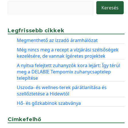
Keresés
Legfrissebb cikkek
Megmenthető az izzadó áramhálózat
Még nincs meg a recept a vízjárási szélsőségek
kezelésére, de vannak ígéretes projektek
A nyitva felejtett zuhanyzók kora lejárt: Így térül
meg a DELABIE Tempomix zuhanycsaptelep
telepítése
Uszoda- és wellnes-terek párátlanítása és
szellőztetése a Hidewtól
Hő- és gőzkabinok szabványa
Címkefelhő