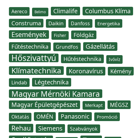
Climalife
Columbus Klíma
Aereco
Belimo
Construma
Daikin
Danfoss
Energetika
Események
Földgáz
Fisher
Gázellátás
Fűtéstechnika
Grundfos
Hőszivattyú
Hűtéstechnika
Ivóvíz
Klímatechnika
Koronavírus
Kémény
Légtechnika
Lindab
Magyar Mérnöki Kamara
Magyar Épületgépészet
MÉGSZ
Merkapt
Panasonic
OMÉN
Oktatás
Promóció
Rehau
Siemens
Szabványok