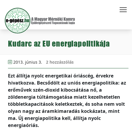
Kudarc az EU energiapolitikája
2013. június 3.
2 hozzászólás
Ezt állítja nyolc energetikai óriáscég, érvekre
hivatkozva. Becsődölt az uniós energiapolitika: az
erőművek szén-dioxid kibocsátása nő, a
zöldenergia túltámogatása miatt kezelhetetlen
többletkapacitások keletkeztek, és soha nem volt
olyan nagy az áramkimaradás kockázata, mint
ma. Új energiapolitika kell, állítja nyolc
energiaóriás.