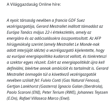
A Világgazdaság Online híre:
A nyolc társaság nevében a francia GDF Suez
vezérigazgatója, Gerard Mestrallet indított támadást az
Európa Tanács május 22-i értekezletén, amely az
energiára és az adócsalásokra összpontosított. Az AFP
hírügynökség szerint (amely Mestrallet Le Monde-nak
adott interjúját idézte) a vezréigazgató kijelentette, hogy
az európai energiapolitika kudarcot vallott, és tönkreteszi
a szektor egyes részeit. Ezért az energiapolitikát újra kell
definiálni, bleértve annak ambícióit és tartalmát is. Gerard
Mestrallet önmagán túl a következő vezérigazgatók
nevében szólalt fel: Fulvio Conti (Gas Natural Fenosa),
Gertjan Lankhorst (Gasterra) Ignacio Galan (Iberdrola),
Paolo Scaroni (ENI), Peter Terium (RWE), Johannes Teyssen
(E.On), Rafael Villaseca Marco (Enel).