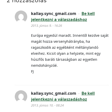
2 hozzászólás
kallay.sync_gmail.com
-
Be kell
jelentkezni a válaszadáshoz
2013. június 9. - 16:26
Európa egyedül maradt. Innentől kezdve saját
magát hozza versenyhátrányba, ha
ragaszkodik az egyébként méltánylandó
elveihez. Kicsit olyan a helyzete, mint egy
húszfős baráti társaságban az egyetlen
nemdohányzóé.
FJ
kallay.sync_gmail.com
-
Be kell
jelentkezni a válaszadáshoz
2013. június 10. - 08:24