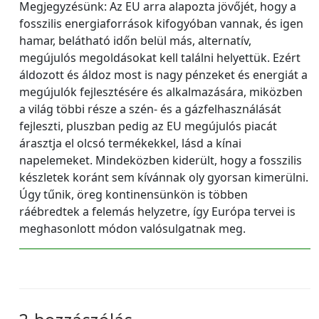
Megjegyzésünk: Az EU arra alapozta jövőjét, hogy a
fosszilis energiaforrások kifogyóban vannak, és igen
hamar, belátható időn belül más, alternatív,
megújulós megoldásokat kell találni helyettük. Ezért
áldozott és áldoz most is nagy pénzeket és energiát a
megújulók fejlesztésére és alkalmazására, miközben
a világ többi része a szén- és a gázfelhasználását
fejleszti, pluszban pedig az EU megújulós piacát
árasztja el olcsó termékekkel, lásd a kínai
napelemeket. Mindeközben kiderült, hogy a fosszilis
készletek koránt sem kívánnak oly gyorsan kimerülni.
Úgy tűnik, öreg kontinensünkön is többen
ráébredtek a felemás helyzetre, így Európa tervei is
meghasonlott módon valósulgatnak meg.