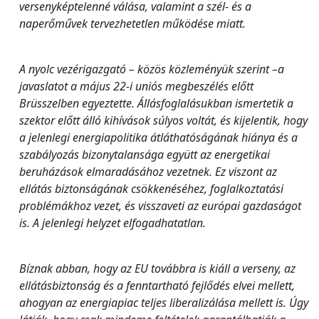
versenyképtelenné válása, valamint a szél- és a
naperőművek tervezhetetlen működése miatt.
A nyolc vezérigazgató – közös közleményük szerint –a
javaslatot a május 22-i uniós megbeszélés előtt
Brüsszelben egyeztette. Állásfoglalásukban ismertetik a
szektor előtt álló kihívások súlyos voltát, és kijelentik, hogy
a jelenlegi energiapolitika átláthatóságának hiánya és a
szabályozás bizonytalansága együtt az energetikai
beruházások elmaradásához vezetnek. Ez viszont az
ellátás biztonságának csökkenéséhez, foglalkoztatási
problémákhoz vezet, és visszaveti az európai gazdaságot
is. A jelenlegi helyzet elfogadhatatlan.
Bíznak abban, hogy az EU továbbra is kiáll a verseny, az
ellátásbiztonság és a fenntartható fejlődés elvei mellett,
ahogyan az energiapiac teljes liberalizálása mellett is. Úgy