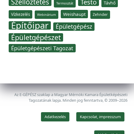
Szellőztetés
Testo
Távhő
Termosztát
Weishaupt
Vízkezelés
Zehnder
Webinárium
Építőipar
Épületgépész
Épületgépészet
Épületgépészeti Tagozat
Az E-GÉPÉSZ szaklap a Magyar Mérnöki Kamara Épületképészeti
Tagozatának lapja. Minden jog fenntartva, © 2009–2026
Adatkezelés
Kapcsolat, impresszum