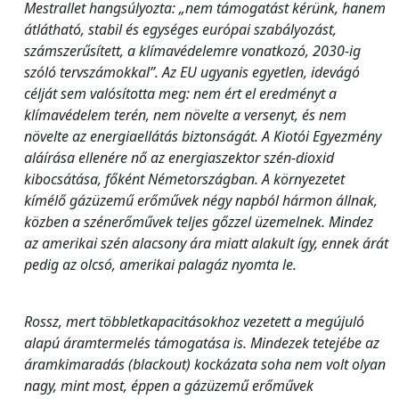
Mestrallet hangsúlyozta: „nem támogatást kérünk, hanem
átlátható, stabil és egységes európai szabályozást,
számszerűsített, a klímavédelemre vonatkozó, 2030-ig
szóló tervszámokkal”. Az EU ugyanis egyetlen, idevágó
célját sem valósította meg: nem ért el eredményt a
klímavédelem terén, nem növelte a versenyt, és nem
növelte az energiaellátás biztonságát. A Kiotói Egyezmény
aláírása ellenére nő az energiaszektor szén-dioxid
kibocsátása, főként Németországban. A környezetet
kímélő gázüzemű erőművek négy napból hármon állnak,
közben a szénerőművek teljes gőzzel üzemelnek. Mindez
az amerikai szén alacsony ára miatt alakult így, ennek árát
pedig az olcsó, amerikai palagáz nyomta le.
Rossz, mert többletkapacitásokhoz vezetett a megújuló
alapú áramtermelés támogatása is. Mindezek tetejébe az
áramkimaradás (blackout) kockázata soha nem volt olyan
nagy, mint most, éppen a gázüzemű erőművek