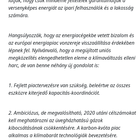
látják, hogy csak mindeme feltételek garantálhatják a
versenyképes energiát az ipari felhasználók és a lakosság
számára.
Hangsúlyozzák, hogy az energiacégekbe vetett bizalom és
az európai energiapiac vonzereje visszaállítása érdekében
lépnek fel. Nyilvánvaló, hogy a megújított uniós
megközelítés elengedhetetlen eleme a klímaváltozás elleni
harc, de van benne néhány új gondolat is:
1. Fejlett piactervezésre van szükség, beleértve az összes
eszközre kiterjedő kapacitás-koordinációt.
2. Ambiciózus, de megvalósítható, 2020 utáni célszámokat
kell meghatározni az üvegházhatású gázok
kibocsátásának csökkentésére. A karbon-kvóta piac
alkalmas a klímabarát technológiák bevezetésére.