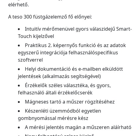
elérhető.
A teso 300 füstgázelemző fő előnyei:
Intuitív mérőmenüvel gyors válaszidejű Smart-
Touch kijelzővel
Praktikus 2. képernyős funkció és az adatok
egyszerű integrációja felhasználóspecifikus
szoftverrel
Helyi dokumentáció és e-mailben elküldött
jelentések (alkalmazás segítségével)
Érzékelők széles választéka, és gyors,
felhasználó általi érzékelőcserék
Mágneses tartó a műszer rögzítéséhez
Készenléti üzemmódból egyetlen
gombnyomással mérésre kész
A mérési jelentés magán a műszeren aláírható