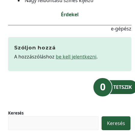
Nagy felbontású színes kijelző
Érdekel
e-gépész
Szóljon hozzá
A hozzászóláshoz
be kell jelentkezni
.
0
TETSZIK
Keresés
Keresés