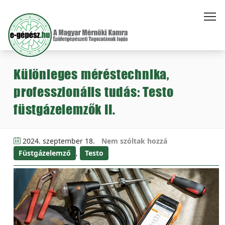
Különleges méréstechnika,
professzionális tudás: Testo
füstgázelemzők II.
2024. szeptember 18.
Nem szóltak hozzá
Füstgázelemző
,
Testo