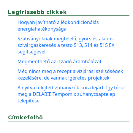
Legfrissebb cikkek
Hogyan javítható a légkondicionálás
energiahatékonysága
Szabványoknak megfelelő, gyors és alapos
szivárgáskeresés a testo 513, 514 és 515 EX
segítségével
Megmenthető az izzadó áramhálózat
Még nincs meg a recept a vízjárási szélsőségek
kezelésére, de vannak ígéretes projektek
A nyitva felejtett zuhanyzók kora lejárt: Így térül
meg a DELABIE Tempomix zuhanycsaptelep
telepítése
Címkefelhő