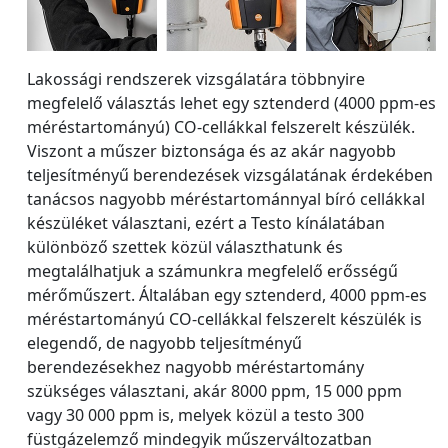
Lakossági rendszerek vizsgálatára többnyire
megfelelő választás lehet egy sztenderd (4000 ppm-es
méréstartományú) CO-cellákkal felszerelt készülék.
Viszont a műszer biztonsága és az akár nagyobb
teljesítményű berendezések vizsgálatának érdekében
tanácsos nagyobb méréstartománnyal bíró cellákkal
készüléket választani, ezért a Testo kínálatában
különböző szettek közül választhatunk és
megtalálhatjuk a számunkra megfelelő erősségű
mérőműszert. Általában egy sztenderd, 4000 ppm-es
méréstartományú CO-cellákkal felszerelt készülék is
elegendő, de nagyobb teljesítményű
berendezésekhez nagyobb méréstartomány
szükséges választani, akár 8000 ppm, 15 000 ppm
vagy 30 000 ppm is, melyek közül a testo 300
füstgázelemző mindegyik műszerváltozatban