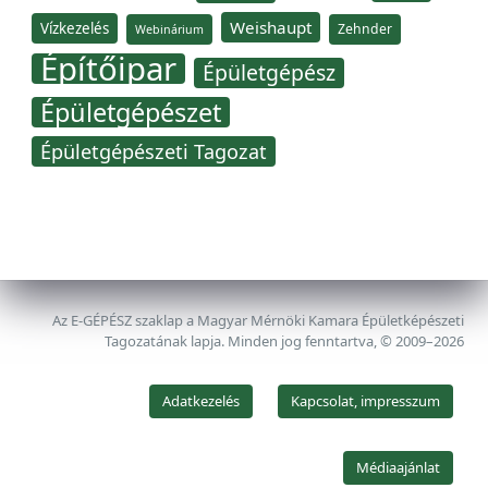
Weishaupt
Vízkezelés
Zehnder
Webinárium
Építőipar
Épületgépész
Épületgépészet
Épületgépészeti Tagozat
Az E-GÉPÉSZ szaklap a Magyar Mérnöki Kamara Épületképészeti
Tagozatának lapja. Minden jog fenntartva, © 2009–2026
Adatkezelés
Kapcsolat, impresszum
Médiaajánlat