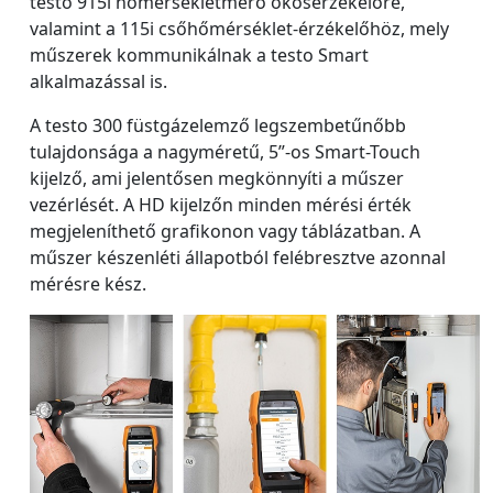
testo 915i hőmérsékletmérő okosérzékelőre,
valamint a 115i csőhőmérséklet-érzékelőhöz, mely
műszerek kommunikálnak a testo Smart
alkalmazással is.
A testo 300 füstgázelemző legszembetűnőbb
tulajdonsága a nagyméretű, 5”-os Smart-Touch
kijelző, ami jelentősen megkönnyíti a műszer
vezérlését. A HD kijelzőn minden mérési érték
megjeleníthető grafikonon vagy táblázatban. A
műszer készenléti állapotból felébresztve azonnal
mérésre kész.