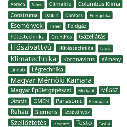
Climalife
Columbus Klíma
Aereco
Belimo
Construma
Daikin
Danfoss
Energetika
Események
Földgáz
Fisher
Gázellátás
Fűtéstechnika
Grundfos
Hőszivattyú
Hűtéstechnika
Ivóvíz
Klímatechnika
Koronavírus
Kémény
Légtechnika
Lindab
Magyar Mérnöki Kamara
Magyar Épületgépészet
MÉGSZ
Merkapt
Panasonic
OMÉN
Oktatás
Promóció
Rehau
Siemens
Szabványok
Szellőztetés
Testo
Távhő
Termosztát