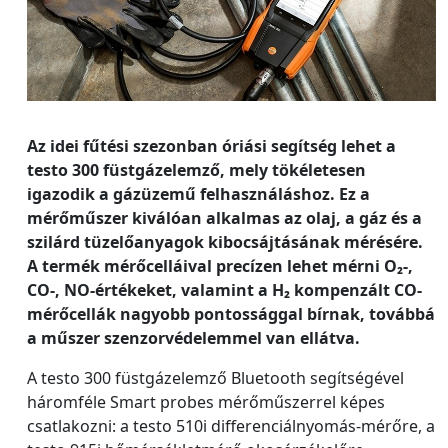
Az idei fűtési szezonban óriási segítség lehet a
testo 300 füstgázelemző, mely tökéletesen
igazodik a gázüzemű felhasználáshoz. Ez a
mérőműszer kiválóan alkalmas az olaj, a gáz és a
szilárd tüzelőanyagok kibocsájtásának mérésére.
A termék mérőcelláival precízen lehet mérni O₂-,
CO-, NO-értékeket, valamint a H₂ kompenzált CO-
mérőcellák nagyobb pontossággal bírnak, továbbá
a műszer szenzorvédelemmel van ellátva.
A testo 300 füstgázelemző Bluetooth segítségével
háromféle Smart probes mérőműszerrel képes
csatlakozni: a testo 510i differenciálnyomás-mérőre, a