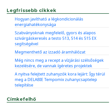
Legfrissebb cikkek
Hogyan javítható a légkondicionálás
energiahatékonysága
Szabványoknak megfelelő, gyors és alapos
szivárgáskeresés a testo 513, 514 és 515 EX
segítségével
Megmenthető az izzadó áramhálózat
Még nincs meg a recept a vízjárási szélsőségek
kezelésére, de vannak ígéretes projektek
A nyitva felejtett zuhanyzók kora lejárt: Így térül
meg a DELABIE Tempomix zuhanycsaptelep
telepítése
Címkefelhő