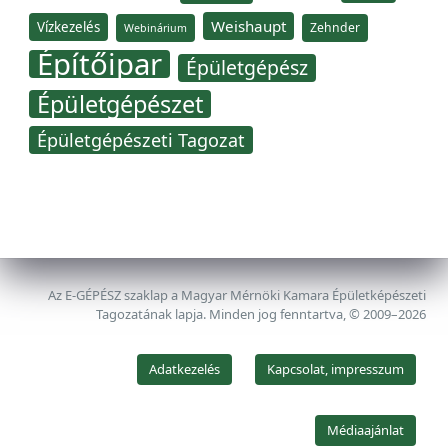
Weishaupt
Vízkezelés
Zehnder
Webinárium
Építőipar
Épületgépész
Épületgépészet
Épületgépészeti Tagozat
Az E-GÉPÉSZ szaklap a Magyar Mérnöki Kamara Épületképészeti
Tagozatának lapja. Minden jog fenntartva, © 2009–2026
Adatkezelés
Kapcsolat, impresszum
Médiaajánlat