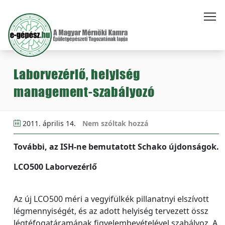
Laborvezérlő, helyiség
management-szabályozó
2011. április 14.
Nem szóltak hozzá
További, az ISH-ne bemutatott Schako újdonságok.
LCO500 Laborvezérlő
Az új LCO500 méri a vegyifülkék pillanatnyi elszívott
légmennyiségét, és az adott helyiség tervezett össz
légtéfogatáramának figyelembevételével szabályoz. A