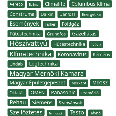
Climalife
Columbus Klíma
Aereco
Belimo
Construma
Daikin
Danfoss
Energetika
Események
Földgáz
Fisher
Gázellátás
Fűtéstechnika
Grundfos
Hőszivattyú
Hűtéstechnika
Ivóvíz
Klímatechnika
Koronavírus
Kémény
Légtechnika
Lindab
Magyar Mérnöki Kamara
Magyar Épületgépészet
MÉGSZ
Merkapt
Panasonic
OMÉN
Oktatás
Promóció
Rehau
Siemens
Szabványok
Szellőztetés
Testo
Távhő
Termosztát