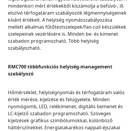
mindenkori mért értékekből kiszámolja a befúvó-, ill.
elszívó térfogatáram szabályozók légmennyiségeinek
kívánt értékeit. A helyiség nyomásszabályozása
mellett alkalmas fűtőtestszelepek/fan-coil készülékek
szelepeinek vezérlésére is. Minden be- és kimenet
szabadon programozható. Több helyiség
szabályozható.
RMC700 többfunkciós helyiség-management
szabályozó
Hőmérséklet, helyiségnyomás és térfogatáram valós
érték mérése, kijelzése és felügyelete. Minden
nyomógomb, LED, relékimenet, digitális bemenet és
LC-kijelző szabadon programozható. Szöveges
kijelzések grafikus szimbólumokkal, különböző
háttérszínekkel. Energiatakarékos nappali-éjszakai