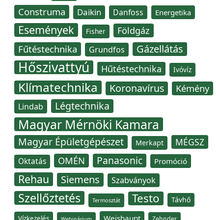
Construma
Daikin
Danfoss
Energetika
Események
Földgáz
Fisher
Gázellátás
Fűtéstechnika
Grundfos
Hőszivattyú
Hűtéstechnika
Ivóvíz
Klímatechnika
Koronavírus
Kémény
Légtechnika
Lindab
Magyar Mérnöki Kamara
Magyar Épületgépészet
MÉGSZ
Merkapt
Panasonic
OMÉN
Oktatás
Promóció
Rehau
Siemens
Szabványok
Szellőztetés
Testo
Távhő
Termosztát
Weishaupt
Vízkezelés
Zehnder
Webinárium