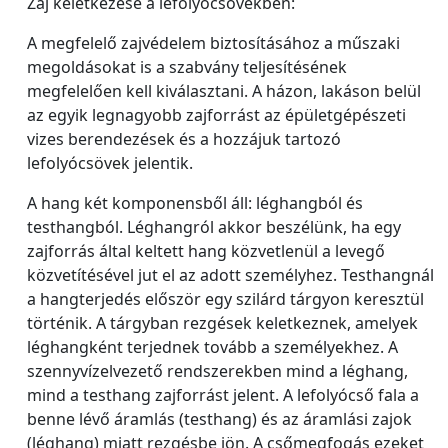
Zaj keletkezése a lefolyócsövekben:
A megfelelő zajvédelem biztosításához a műszaki
megoldásokat is a szabvány teljesítésének
megfelelően kell kiválasztani. A házon, lakáson belül
az egyik legnagyobb zajforrást az épületgépészeti
vizes berendezések és a hozzájuk tartozó
lefolyócsövek jelentik.
A hang két komponensből áll: léghangból és
testhangból. Léghangról akkor beszélünk, ha egy
zajforrás által keltett hang közvetlenül a levegő
közvetítésével jut el az adott személyhez. Testhangnál
a hangterjedés először egy szilárd tárgyon keresztül
történik. A tárgyban rezgések keletkeznek, amelyek
léghangként terjednek tovább a személyekhez. A
szennyvízelvezető rendszerekben mind a léghang,
mind a testhang zajforrást jelent. A lefolyócső fala a
benne lévő áramlás (testhang) és az áramlási zajok
(léghang) miatt rezgésbe jön. A csőmegfogás ezeket