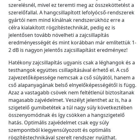
szerelésnél, mivel ez teremti meg az összeköttetést a
szerelőfallal. A hangcsillapított lefolyócső-rendszerek
gyártói nem mind kínálnak rendszerükhöz erre a
célra kialakított rögzítéstechnikát, pedig ez is
jelentősen tovább növelheti a zajcsillapítás
eredményességét és mint korábban már említettük 1-
2 dB is nagyon jelentős zajcsillapítást eredményez!
Hatékony zajcsillapítás ugyanis csak a léghangok és a
testhangok együttes csillapításával érhető el. A cső
zajvezetőképessége nemcsak a cső súlyától, hanem a
cső alapanyagának belső elnyelőképességétől is függ.
Azaz a vastagabb csövek nem feltétlenül biztosítanak
magasabb zajvédelmet. Veszélyt jelenthet az is, ha a
szigetelő gumibetétek a túl nagy súly következtében
összenyomódnak és így csökken a hangszigetelő
hatás. Optimális zajvédelmet csak egy súly
szempontból kiegyensúlyozott és optimális
rögzítéstechnikával szerelt rendszer nyújthat.