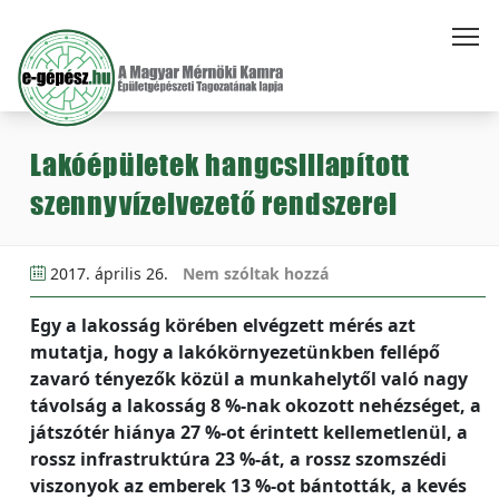
Lakóépületek hangcsillapított
szennyvízelvezető rendszerei
2017. április 26.
Nem szóltak hozzá
Egy a lakosság körében elvégzett mérés azt
mutatja, hogy a lakókörnyezetünkben fellépő
zavaró tényezők közül a munkahelytől való nagy
távolság a lakosság 8 %-nak okozott nehézséget, a
játszótér hiánya 27 %-ot érintett kellemetlenül, a
rossz infrastruktúra 23 %-át, a rossz szomszédi
viszonyok az emberek 13 %-ot bántották, a kevés