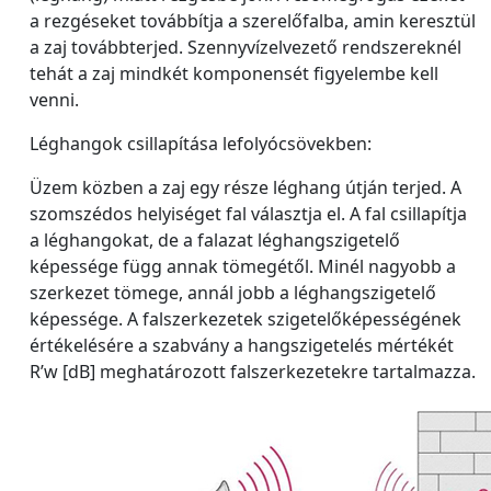
a rezgéseket továbbítja a szerelőfalba, amin keresztül
a zaj továbbterjed. Szennyvízelvezető rendszereknél
tehát a zaj mindkét komponensét figyelembe kell
venni.
Léghangok csillapítása lefolyócsövekben:
Üzem közben a zaj egy része léghang útján terjed. A
szomszédos helyiséget fal választja el. A fal csillapítja
a léghangokat, de a falazat léghangszigetelő
képessége függ annak tömegétől. Minél nagyobb a
szerkezet tömege, annál jobb a léghangszigetelő
képessége. A falszerkezetek szigetelőképességének
értékelésére a szabvány a hangszigetelés mértékét
R’w [dB] meghatározott falszerkezetekre tartalmazza.