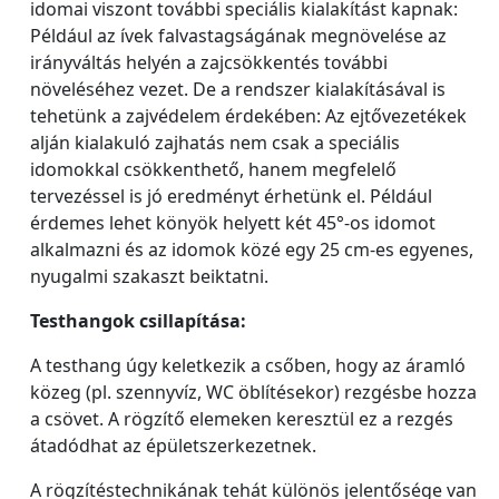
idomai viszont további speciális kialakítást kapnak:
Például az ívek falvastagságának megnövelése az
irányváltás helyén a zajcsökkentés további
növeléséhez vezet. De a rendszer kialakításával is
tehetünk a zajvédelem érdekében: Az ejtővezetékek
alján kialakuló zajhatás nem csak a speciális
idomokkal csökkenthető, hanem megfelelő
tervezéssel is jó eredményt érhetünk el. Például
érdemes lehet könyök helyett két 45°-os idomot
alkalmazni és az idomok közé egy 25 cm-es egyenes,
nyugalmi szakaszt beiktatni.
Testhangok csillapítása:
A testhang úgy keletkezik a csőben, hogy az áramló
közeg (pl. szennyvíz, WC öblítésekor) rezgésbe hozza
a csövet. A rögzítő elemeken keresztül ez a rezgés
átadódhat az épületszerkezetnek.
A rögzítéstechnikának tehát különös jelentősége van