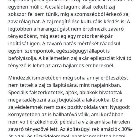
egyénen múlik. A családtagunk által keltett zaj
sokszor fel sem tűnik, míg a szomszédból érkező zaj
zavarólag hat. A zaj megítélése kulturális kérdés is: A
legtöbben a harangzúgást nem értelmezik zavaró
tényezőként, míg esetleg egy motorkerékpár
indítását igen. A zavaró hatás mértékét ráadásul
egyéni szempontok, egészségügyi állapot is
befolyásolja. A kellemetlen zaj akár epilepsziát kiváltó
tényező is lehet az arra hajlamos embereknél.
Mindezek ismeretében még soha annyi erőfeszítést
nem tettek a zaj csillapítására, mint napjainkban.
Speciális falszerkezetek, ajtók, ablakok hivatottak
megakadályozni a zaj bejutását a lakásokba. De a
zajvédelemnek nem csak pozitív oldala van: Nyugodt
környezetben az is hallhatóvá válik, ami korábban
nem volt érzékelhető: például a víz áramlása hirtelen
zavaró tényezővé lett. Az építésügyi reklamációk 30%-
át a zaj- és tűzvédelemmel lehet kapcsolatba hozni.