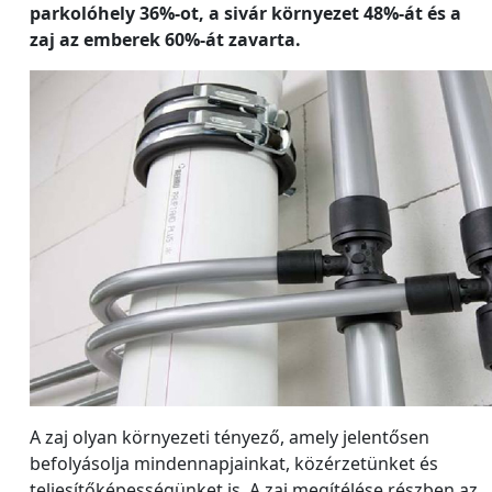
parkolóhely 36%-ot, a sivár környezet 48%-át és a
zaj az emberek 60%-át zavarta.
A zaj olyan környezeti tényező, amely jelentősen
befolyásolja mindennapjainkat, közérzetünket és
teljesítőképességünket is. A zaj megítélése részben az