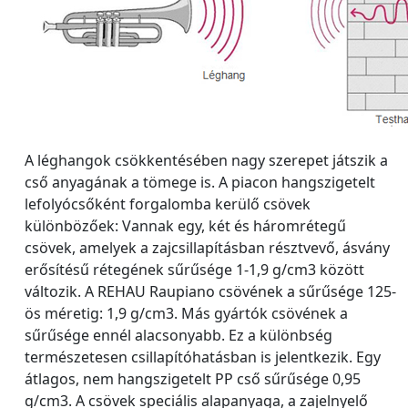
A léghangok csökkentésében nagy szerepet játszik a
cső anyagának a tömege is. A piacon hangszigetelt
lefolyócsőként forgalomba kerülő csövek
különbözőek: Vannak egy, két és háromrétegű
csövek, amelyek a zajcsillapításban résztvevő, ásvány
erősítésű rétegének sűrűsége 1-1,9 g/cm3 között
változik. A REHAU Raupiano csövének a sűrűsége 125-
ös méretig: 1,9 g/cm3. Más gyártók csövének a
sűrűsége ennél alacsonyabb. Ez a különbség
természetesen csillapítóhatásban is jelentkezik. Egy
átlagos, nem hangszigetelt PP cső sűrűsége 0,95
g/cm3. A csövek speciális alapanyaga, a zajelnyelő