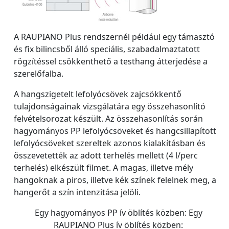
A RAUPIANO Plus rendszernél például egy támasztó
és fix bilincsből álló speciális, szabadalmaztatott
rögzítéssel csökkenthető a testhang átterjedése a
szerelőfalba.
A hangszigetelt lefolyócsövek zajcsökkentő
tulajdonságainak vizsgálatára egy összehasonlító
felvételsorozat készült. Az összehasonlítás során
hagyományos PP lefolyócsöveket és hangcsillapított
lefolyócsöveket szereltek azonos kialakításban és
összevetették az adott terhelés mellett (4 l/perc
terhelés) elkészült filmet. A magas, illetve mély
hangoknak a piros, illetve kék színek felelnek meg, a
hangerőt a szín intenzitása jelöli.
Egy hagyományos PP ív öblítés közben: Egy
RAUPIANO Plus ív öblítés közben: