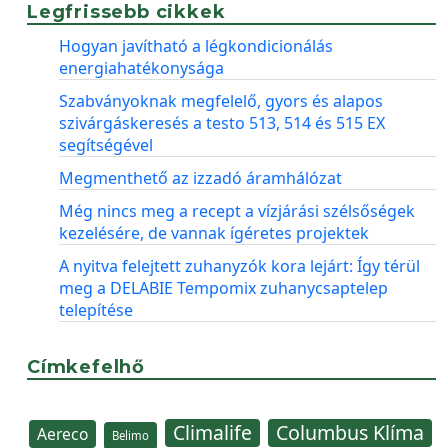
Legfrissebb cikkek
Hogyan javítható a légkondicionálás
energiahatékonysága
Szabványoknak megfelelő, gyors és alapos
szivárgáskeresés a testo 513, 514 és 515 EX
segítségével
Megmenthető az izzadó áramhálózat
Még nincs meg a recept a vízjárási szélsőségek
kezelésére, de vannak ígéretes projektek
A nyitva felejtett zuhanyzók kora lejárt: Így térül
meg a DELABIE Tempomix zuhanycsaptelep
telepítése
Címkefelhő
Climalife
Columbus Klíma
Aereco
Belimo