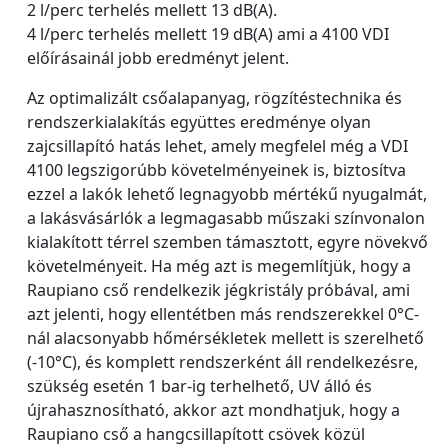
2 l/perc terhelés mellett 13 dB(A).
4 l/perc terhelés mellett 19 dB(A) ami a 4100 VDI
előírásainál jobb eredményt jelent.
Az optimalizált csőalapanyag, rögzítéstechnika és
rendszerkialakítás együttes eredménye olyan
zajcsillapító hatás lehet, amely megfelel még a VDI
4100 legszigorúbb követelményeinek is, biztosítva
ezzel a lakók lehető legnagyobb mértékű nyugalmát,
a lakásvásárlók a legmagasabb műszaki színvonalon
kialakított térrel szemben támasztott, egyre növekvő
követelményeit. Ha még azt is megemlítjük, hogy a
Raupiano cső rendelkezik jégkristály próbával, ami
azt jelenti, hogy ellentétben más rendszerekkel 0°C-
nál alacsonyabb hőmérsékletek mellett is szerelhető
(-10°C), és komplett rendszerként áll rendelkezésre,
szükség esetén 1 bar-ig terhelhető, UV álló és
újrahasznosítható, akkor azt mondhatjuk, hogy a
Raupiano cső a hangcsillapított csövek közül