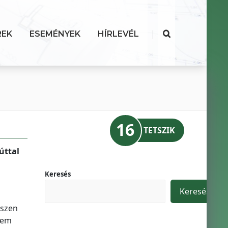
|
REK
ESEMÉNYEK
HÍRLEVÉL
16
TETSZIK
úttal
Keresés
Keresés
iszen
nem