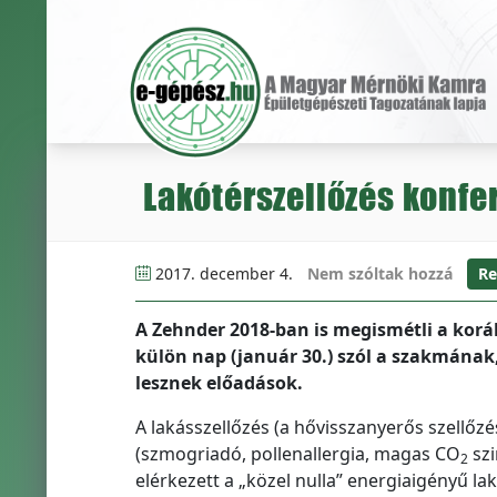
Lakótérszellőzés konfe
2017. december 4.
Nem szóltak hozzá
Re
A Zehnder 2018-ban is megismétli a korá
külön nap (január 30.) szól a szakmának
lesznek előadások.
A lakásszellőzés (a hővisszanyerős szellő
(szmogriadó, pollenallergia, magas CO
szi
2
elérkezett a „közel nulla” energiaigényű l