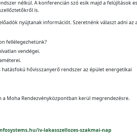
ndszer nélkül. A konferencián szó esik majd a felújítások e
zellőztetőkről is.
őadók nyújtanak információt. Szeretnénk választ adni az a
on fellélegezhetünk?
hívatlan vendégei.
améterei.
s hatásfokú hővisszanyerő rendszer az épület energetikai
ben a Moha Rendezvényközpontban kerül megrendezésre.
mfosystems.hu/iv-lakasszellozes-szakmai-nap