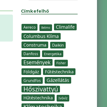
Címkefelhő
Climalife
Aereco
Belimo
Columbus Klíma
Construma
Daikin
Danfoss
Energetika
Események
Fisher
Fűtéstechnika
Földgáz
Gázellátás
Grundfos
Hőszivattyú
Hűtéstechnika
Ivóvíz
Klímatechnika