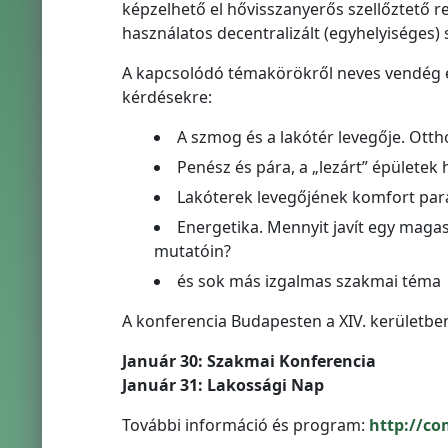
képzelhető el hővisszanyerős szellőztető re
használatos decentralizált (egyhelyiséges) s
A kapcsolódó témakörökről neves vendég el
kérdésekre:
A szmog és a lakótér levegője. Otth
Penész és pára, a „lezárt” épületek 
Lakóterek levegőjének komfort par
Energetika. Mennyit javít egy maga
mutatóin?
és sok más izgalmas szakmai téma
A konferencia Budapesten a XIV. kerület
Január 30: Szakmai Konferencia
Január 31: Lakossági Nap
További információ és program:
http://co