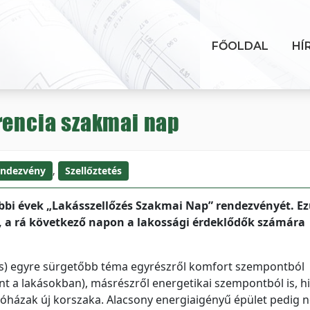
FŐOLDAL
HÍ
rencia szakmai nap
ndezvény
,
Szellőztetés
bbi évek „Lakásszellőzés Szakmai Nap” rendezvényét. Ez
, a rá következő napon a lakossági érdeklődők számára
zés) egyre sürgetőbb téma egyrészről komfort szempontból
nt a lakásokban), másrészről energetikai szempontból is, h
akóházak új korszaka. Alacsony energiaigényű épület pedig 