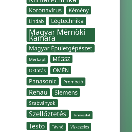
Koronavírus
Kémény
Légtechnika
Lindab
Magyar Mérnöki
Kamara
Magyar Épületgépészet
MÉGSZ
Merkapt
OMÉN
Oktatás
Panasonic
Promóció
Rehau
Siemens
Szabványok
Szellőztetés
Termosztát
Testo
Távhő
Vízkezelés