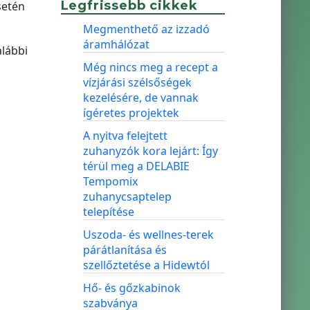
Legfrissebb cikkek
setén
Megmenthető az izzadó
áramhálózat
lábbi
Még nincs meg a recept a
vízjárási szélsőségek
kezelésére, de vannak
ígéretes projektek
A nyitva felejtett
zuhanyzók kora lejárt: Így
térül meg a DELABIE
Tempomix
zuhanycsaptelep
telepítése
Uszoda- és wellnes-terek
párátlanítása és
szellőztetése a Hidewtól
Hő- és gőzkabinok
szabványa