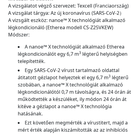
A vizsgálatot végző szervezet: Texcell (Franciaország)
A vizsgálat tárgya: Az új koronavírus (SARS-CoV-2）
A vizsgált eszköz: nanoe™ X technológiát alkalmazó
légkondicionáló (Etherea modell CS-Z25VKEW)
Módszer:
A nanoe™ X technológiát alkalmazó Etherea
3
légkondicionálót egy 6,7 m
légterű helyiségben
telepítették.
Egy SARS-CoV-2 vírust tartalmazó oldattal
3
átitatott gézlapot helyeztek el egy 6,7 m
légterű
szobában, a nanoe™ X technológiát alkalmazó
légkondicionálótól 0,7 m távolságra, és 24 órán át
működtették a készüléket, ily módon 24 órán át
kitéve a gézlapot a nanoe™ X technológia
hatásának.
Ezt követően megmérték a vírustitert, majd a
mért érték alapján kiszámították az az inhibíciós