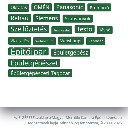
Panasonic
OMÉN
Oktatás
Promóció
Rehau
Siemens
Szabványok
Szellőztetés
Testo
Távhő
Termosztát
Weishaupt
Vízkezelés
Zehnder
Webinárium
Építőipar
Épületgépész
Épületgépészet
Épületgépészeti Tagozat
Az E-GÉPÉSZ szaklap a Magyar Mérnöki Kamara Épületképészeti
Tagozatának lapja. Minden jog fenntartva, © 2009–2026