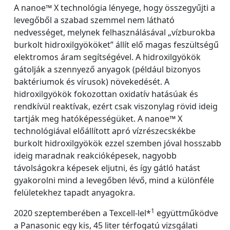
A nanoe™ X technológia lényege, hogy összegyűjti a
levegőből a szabad szemmel nem látható
nedvességet, melynek felhasználásával „vízburokba
burkolt hidroxilgyököket” állít elő magas feszültségű
elektromos áram segítségével. A hidroxilgyökök
gátolják a szennyező anyagok (például bizonyos
baktériumok és vírusok) növekedését. A
hidroxilgyökök fokozottan oxidatív hatásúak és
rendkívül reaktívak, ezért csak viszonylag rövid ideig
tartják meg hatóképességüket. A nanoe™ X
technológiával előállított apró vízrészecskékbe
burkolt hidroxilgyökök ezzel szemben jóval hosszabb
ideig maradnak reakcióképesek, nagyobb
távolságokra képesek eljutni, és így gátló hatást
gyakorolni mind a levegőben lévő, mind a különféle
felületekhez tapadt anyagokra.
1
2020 szeptemberében a Texcell-lel*
együttműködve
a Panasonic egy kis, 45 liter térfogatú vizsgálati