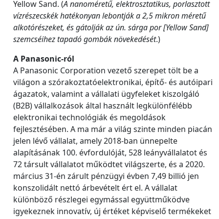
Yellow Sand. (
A nanoméretű, elektrosztatikus, porlasztott
vízrészecskék hatékonyan lebontják a 2,5 mikron méretű
alkotórészeket, és gátolják az ún. sárga por [Yellow Sand]
szemcséihez tapadó gombák növekedését
.)
A Panasonic-ról
A Panasonic Corporation vezető szerepet tölt be a
világon a szórakoztatóelektronikai, építő- és autóipari
ágazatok, valamint a vállalati ügyfeleket kiszolgáló
(B2B) vállalkozások által használt legkülönfélébb
elektronikai technológiák és megoldások
fejlesztésében. A ma már a világ szinte minden piacán
jelen lévő vállalat, amely 2018-ban ünnepelte
alapításának 100. évfordulóját, 528 leányvállalatot és
72 társult vállalatot működtet világszerte, és a 2020.
március 31-én zárult pénzügyi évben 7,49 billió jen
konszolidált nettó árbevételt ért el. A vállalat
különböző részlegei egymással együttműködve
igyekeznek innovatív, új értéket képviselő termékeket