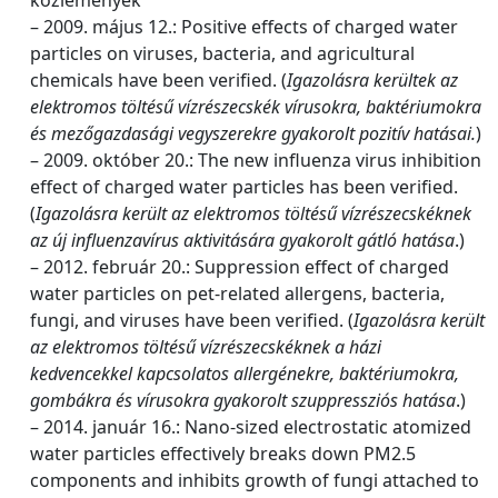
– 2009. május 12.: Positive effects of charged water
particles on viruses, bacteria, and agricultural
chemicals have been verified. (
Igazolásra kerültek az
elektromos töltésű vízrészecskék vírusokra, baktériumokra
és mezőgazdasági vegyszerekre gyakorolt pozitív hatásai.
)
– 2009. október 20.: The new influenza virus inhibition
effect of charged water particles has been verified.
(
Igazolásra került az elektromos töltésű vízrészecskéknek
az új influenzavírus aktivitására gyakorolt gátló hatása
.)
– 2012. február 20.: Suppression effect of charged
water particles on pet-related allergens, bacteria,
fungi, and viruses have been verified. (
Igazolásra került
az elektromos töltésű vízrészecskéknek a házi
kedvencekkel kapcsolatos allergénekre, baktériumokra,
gombákra és vírusokra gyakorolt szuppressziós hatása
.)
– 2014. január 16.: Nano-sized electrostatic atomized
water particles effectively breaks down PM2.5
components and inhibits growth of fungi attached to