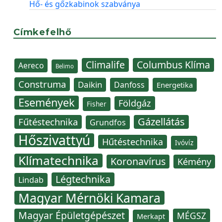
Hő- és gőzkabinok szabványa
Címkefelhő
Climalife
Columbus Klíma
Aereco
Belimo
Construma
Daikin
Danfoss
Energetika
Események
Földgáz
Fisher
Gázellátás
Fűtéstechnika
Grundfos
Hőszivattyú
Hűtéstechnika
Ivóvíz
Klímatechnika
Koronavírus
Kémény
Légtechnika
Lindab
Magyar Mérnöki Kamara
Magyar Épületgépészet
MÉGSZ
Merkapt