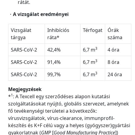
rátát.
・
A vizsgálat eredményei
Vizsgálat
Inhibíciós
Térfogat
Órák
tárgya
ráta*
száma
3
SARS-CoV-2
42,4%
6,7 m
4 óra
3
SARS-CoV-2
91,4%
6,7 m
8 óra
3
SARS-CoV-2
99,7%
6,7 m
24 óra
Megjegyzések
1
*
: A Texcell egy szerződéses alapon kutatási
szolgáltatásokat nyújtó, globális szervezet, amelynek
fő tevékenységi területei a következők:
vírusvizsgálatok, vírus-clearance, immunprofil-
készítés és K+F célú vagy a helyes (gyógyszer)gyártási
gyakorlatnak (
GMP
[
Good
Manufacturing
Practice
])