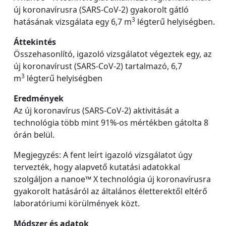
új koronavírusra (SARS-CoV-2) gyakorolt gátló
3
hatásának vizsgálata egy 6,7 m
légterű helyiségben.
Áttekintés
Összehasonlító, igazoló vizsgálatot végeztek egy, az
új koronavírust (SARS-CoV-2) tartalmazó, 6,7
3
m
légterű helyiségben
Eredmények
Az új koronavírus (SARS-CoV-2) aktivitását a
technológia több mint 91%-os mértékben gátolta 8
órán belül.
Megjegyzés: A fent leírt igazoló vizsgálatot úgy
tervezték, hogy alapvető kutatási adatokkal
szolgáljon a nanoe™ X technológia új koronavírusra
gyakorolt hatásáról az általános életterektől eltérő
laboratóriumi körülmények közt.
Módszer és adatok