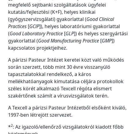
megfelelő sejtbanki szolgáltatások ügyfelei
kutatás/fejlesztési (K+F), helyes klinikai
(gyógyszervizsgálati) gyakorlattal (
Good Clinical
Practices
[
GClP
]), helyes laboratóriumi gyakorlattal
(
Good Laboratory Practice
[
GLP
]) és helyes szergyártási
gyakorlattal (
Good Manufacturing Practice
[
GMP
])
kapcsolatos projektjeihez.
A párizsi Pasteur Intézet keretei közt való működés
során szerzett, több mint 30 évre visszanyúló
tapasztalatokkal rendelkező, a káros
mellékhatóanyagok kimutatása céljára protokollok
széles körét alkalmazó Texcell régóta elismert
szakértőnek számít a vírusvizsgálatok terén.
A Texcell a párizsi Pasteur Intézetből elsőként kiváló,
1997-ben létrejött szervezet.
2
*
: Az igazoló/ellenőrző vizsgálatokról kiadott főbb
közlemények