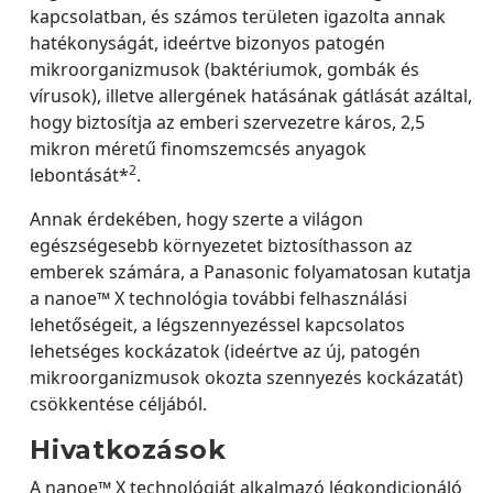
kapcsolatban, és számos területen igazolta annak
hatékonyságát, ideértve bizonyos patogén
mikroorganizmusok (baktériumok, gombák és
vírusok), illetve allergének hatásának gátlását azáltal,
hogy biztosítja az emberi szervezetre káros, 2,5
mikron méretű finomszemcsés anyagok
2
lebontását*
.
Annak érdekében, hogy szerte a világon
egészségesebb környezetet biztosíthasson az
emberek számára, a Panasonic folyamatosan kutatja
a nanoe™ X technológia további felhasználási
lehetőségeit, a légszennyezéssel kapcsolatos
lehetséges kockázatok (ideértve az új, patogén
mikroorganizmusok okozta szennyezés kockázatát)
csökkentése céljából.
Hivatkozások
A nanoe™ X technológiát alkalmazó légkondicionáló