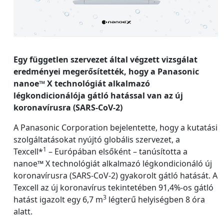
Egy független szervezet által végzett vizsgálat
eredményei megerősítették, hogy a Panasonic
nanoe™ X technológiát alkalmazó
légkondicionálója gátló hatással van az új
koronavírusra (SARS-CoV-2)
A Panasonic Corporation bejelentette, hogy a kutatási
szolgáltatásokat nyújtó globális szervezet, a
1
Texcell*
– Európában elsőként – tanúsította a
nanoe™ X technológiát alkalmazó légkondicionáló új
koronavírusra (SARS-CoV-2) gyakorolt gátló hatását. A
Texcell az új koronavírus tekintetében 91,4%-os gátló
3
hatást igazolt egy 6,7 m
légterű helyiségben 8 óra
alatt.