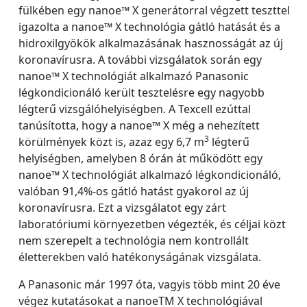
fülkében egy nanoe™ X generátorral végzett teszttel
igazolta a nanoe™ X technológia gátló hatását és a
hidroxilgyökök alkalmazásának hasznosságát az új
koronavírusra. A további vizsgálatok során egy
nanoe™ X technológiát alkalmazó Panasonic
légkondicionáló került tesztelésre egy nagyobb
légterű vizsgálóhelyiségben. A Texcell ezúttal
tanúsította, hogy a nanoe™ X még a nehezített
3
körülmények közt is, azaz egy 6,7 m
légterű
helyiségben, amelyben 8 órán át működött egy
nanoe™ X technológiát alkalmazó légkondicionáló,
valóban 91,4%-os gátló hatást gyakorol az új
koronavírusra. Ezt a vizsgálatot egy zárt
laboratóriumi környezetben végezték, és céljai közt
nem szerepelt a technológia nem kontrollált
életterekben való hatékonyságának vizsgálata.
A Panasonic már 1997 óta, vagyis több mint 20 éve
végez kutatásokat a nanoeTM X technológiával