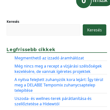
0
TETSZIK
Keresés
Keresés
Legfrissebb cikkek
Megmenthető az izzadó áramhálózat
Még nincs meg a recept a vízjárási szélsőségek
kezelésére, de vannak ígéretes projektek
A nyitva felejtett zuhanyzók kora lejárt: Így térül
meg a DELABIE Tempomix zuhanycsaptelep
telepítése
Uszoda- és wellnes-terek párátlanítása és
szellőztetése a Hidewtól