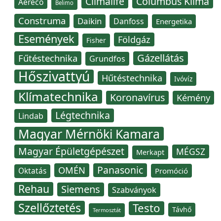
Climalife
Columbus Klíma
Aereco
Belimo
Construma
Daikin
Danfoss
Energetika
Események
Földgáz
Fisher
Gázellátás
Fűtéstechnika
Grundfos
Hőszivattyú
Hűtéstechnika
Ivóvíz
Klímatechnika
Koronavírus
Kémény
Légtechnika
Lindab
Magyar Mérnöki Kamara
Magyar Épületgépészet
MÉGSZ
Merkapt
Panasonic
OMÉN
Oktatás
Promóció
Rehau
Siemens
Szabványok
Szellőztetés
Testo
Távhő
Termosztát