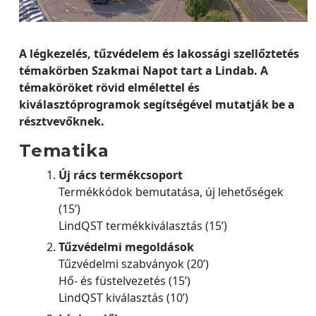
A légkezelés, tűzvédelem és lakossági szellőztetés
témakörben Szakmai Napot tart a Lindab. A
témaköröket rövid elmélettel és
kiválasztóprogramok segítségével mutatják be a
résztvevőknek.
Tematika
Új rács termékcsoport
Termékkódok bemutatása, új lehetőségek
(15’)
LindQST termékkiválasztás (15’)
Tűzvédelmi megoldások
Tűzvédelmi szabványok (20’)
Hő- és füstelvezetés (15’)
LindQST kiválasztás (10’)