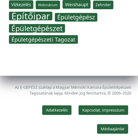
Weishaupt
Vízkezelés
Zehnder
Webinárium
Építőipar
Épületgépész
Épületgépészet
Épületgépészeti Tagozat
Az E-GÉPÉSZ szaklap a Magyar Mérnöki Kamara Épületképészeti
Tagozatának lapja. Minden jog fenntartva, © 2009–2026
Adatkezelés
Kapcsolat, impresszum
Médiaajánlat