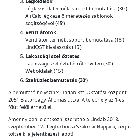
Légkezelők
Légkezelők termékcsoport bemutatása (30’)
AirCalc légkezelő méretezés sablonok
segítségével (45’)
Ventilátorok
Ventilátor termékcsoport bemutatása (15’)
LindQST kiválasztás (15’)
Lakossági szellőztetés
Lakossági szellőztetésről röviden (30’)
Weboldalak (15’)
Szaküzlet bemutatás (30’)
A bemutató helyszíne: Lindab Kft. Oktatási központ,
2051 Biatorbágy, Állomás u. I/a. A telephely az 1-es
főút felől érhető el.
Amennyiben jelentkezni szeretne a Lindab 2018.
szeptember 12-i Légtechnika Szakmai Napjára, kérjük
töltse ki a jelentkezési lapot!