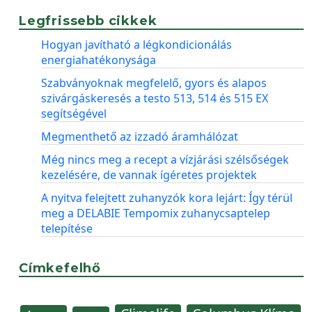
Legfrissebb cikkek
Hogyan javítható a légkondicionálás
energiahatékonysága
Szabványoknak megfelelő, gyors és alapos
szivárgáskeresés a testo 513, 514 és 515 EX
segítségével
Megmenthető az izzadó áramhálózat
Még nincs meg a recept a vízjárási szélsőségek
kezelésére, de vannak ígéretes projektek
A nyitva felejtett zuhanyzók kora lejárt: Így térül
meg a DELABIE Tempomix zuhanycsaptelep
telepítése
Címkefelhő