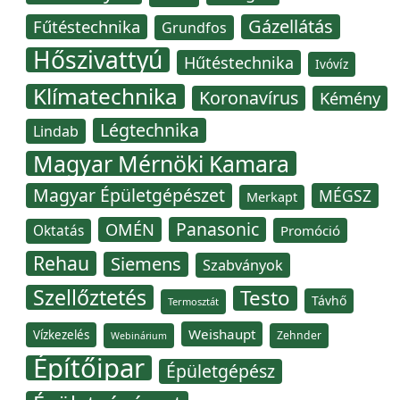
Gázellátás
Fűtéstechnika
Grundfos
Hőszivattyú
Hűtéstechnika
Ivóvíz
Klímatechnika
Koronavírus
Kémény
Légtechnika
Lindab
Magyar Mérnöki Kamara
Magyar Épületgépészet
MÉGSZ
Merkapt
Panasonic
OMÉN
Oktatás
Promóció
Rehau
Siemens
Szabványok
Szellőztetés
Testo
Távhő
Termosztát
Weishaupt
Vízkezelés
Zehnder
Webinárium
Építőipar
Épületgépész