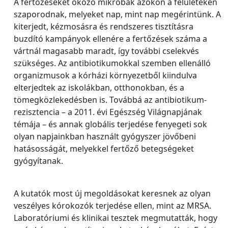
A fertőzéseket okozó mikrobák azokon a felületeken
szaporodnak, melyeket nap, mint nap megérintünk. A
kiterjedt, kézmosásra és rendszeres tisztításra
buzdító kampányok ellenére a fertőzések száma a
vártnál magasabb maradt, így további cselekvés
szükséges. Az antibiotikumokkal szemben ellenálló
organizmusok a kórházi környezetből kiindulva
elterjedtek az iskolákban, otthonokban, és a
tömegközlekedésben is. Továbbá az antibiotikum-
rezisztencia – a 2011. évi Egészség Világnapjának
témája – és annak globális terjedése fenyegeti sok
olyan napjainkban használt gyógyszer jövőbeni
hatásosságát, melyekkel fertőző betegségeket
gyógyítanak.
A kutatók most új megoldásokat keresnek az olyan
veszélyes kórokozók terjedése ellen, mint az MRSA.
Laboratóriumi és klinikai tesztek megmutatták, hogy