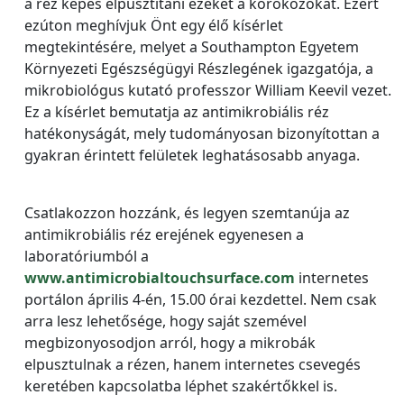
a réz képes elpusztítani ezeket a kórokozókat. Ezért
ezúton meghívjuk Önt egy élő kísérlet
megtekintésére, melyet a Southampton Egyetem
Környezeti Egészségügyi Részlegének igazgatója, a
mikrobiológus kutató professzor William Keevil vezet.
Ez a kísérlet bemutatja az antimikrobiális réz
hatékonyságát, mely tudományosan bizonyítottan a
gyakran érintett felületek leghatásosabb anyaga.
Csatlakozzon hozzánk, és legyen szemtanúja az
antimikrobiális réz erejének egyenesen a
laboratóriumból a
www.antimicrobialtouchsurface.com
internetes
portálon április 4-én, 15.00 órai kezdettel. Nem csak
arra lesz lehetősége, hogy saját szemével
megbizonyosodjon arról, hogy a mikrobák
elpusztulnak a rézen, hanem internetes csevegés
keretében kapcsolatba léphet szakértőkkel is.