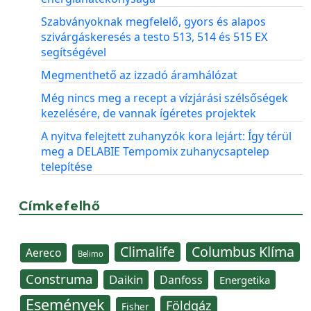
Szabványoknak megfelelő, gyors és alapos
szivárgáskeresés a testo 513, 514 és 515 EX
segítségével
Megmenthető az izzadó áramhálózat
Még nincs meg a recept a vízjárási szélsőségek
kezelésére, de vannak ígéretes projektek
A nyitva felejtett zuhanyzók kora lejárt: Így térül
meg a DELABIE Tempomix zuhanycsaptelep
telepítése
Címkefelhő
Climalife
Columbus Klíma
Aereco
Belimo
Construma
Daikin
Danfoss
Energetika
Események
Földgáz
Fisher