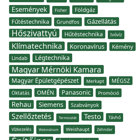
Események
Földgáz
Fisher
Gázellátás
Fűtéstechnika
Grundfos
Hőszivattyú
Hűtéstechnika
Ivóvíz
Klímatechnika
Koronavírus
Kémény
Légtechnika
Lindab
Magyar Mérnöki Kamara
Magyar Épületgépészet
MÉGSZ
Merkapt
Panasonic
OMÉN
Oktatás
Promóció
Rehau
Siemens
Szabványok
Szellőztetés
Testo
Távhő
Termosztát
Weishaupt
Vízkezelés
Zehnder
Webinárium