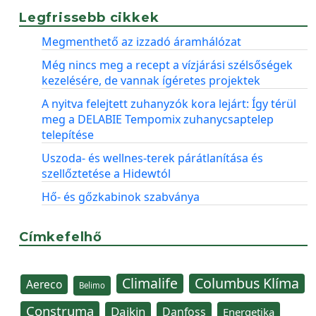
Legfrissebb cikkek
Megmenthető az izzadó áramhálózat
Még nincs meg a recept a vízjárási szélsőségek
kezelésére, de vannak ígéretes projektek
A nyitva felejtett zuhanyzók kora lejárt: Így térül
meg a DELABIE Tempomix zuhanycsaptelep
telepítése
Uszoda- és wellnes-terek párátlanítása és
szellőztetése a Hidewtól
Hő- és gőzkabinok szabványa
Címkefelhő
Climalife
Columbus Klíma
Aereco
Belimo
Construma
Daikin
Danfoss
Energetika