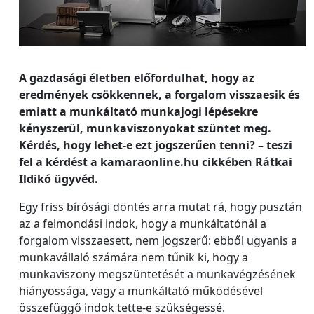
A gazdasági életben előfordulhat, hogy az
eredmények csökkennek, a forgalom visszaesik és
emiatt a munkáltató munkajogi lépésekre
kényszerül, munkaviszonyokat szüntet meg.
Kérdés, hogy lehet-e ezt jogszerűen tenni? – teszi
fel a kérdést a kamaraonline.hu cikkében Rátkai
Ildikó ügyvéd.
Egy friss bírósági döntés arra mutat rá, hogy pusztán
az a felmondási indok, hogy a munkáltatónál a
forgalom visszaesett, nem jogszerű: ebből ugyanis a
munkavállaló számára nem tűnik ki, hogy a
munkaviszony megszüntetését a munkavégzésének
hiányossága, vagy a munkáltató működésével
összefüggő indok tette-e szükségessé.