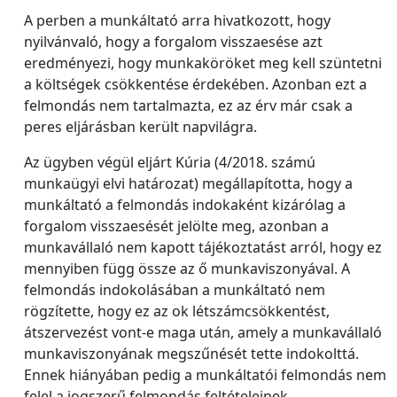
A perben a munkáltató arra hivatkozott, hogy
nyilvánvaló, hogy a forgalom visszaesése azt
eredményezi, hogy munkaköröket meg kell szüntetni
a költségek csökkentése érdekében. Azonban ezt a
felmondás nem tartalmazta, ez az érv már csak a
peres eljárásban került napvilágra.
Az ügyben végül eljárt Kúria (4/2018. számú
munkaügyi elvi határozat) megállapította, hogy a
munkáltató a felmondás indokaként kizárólag a
forgalom visszaesését jelölte meg, azonban a
munkavállaló nem kapott tájékoztatást arról, hogy ez
mennyiben függ össze az ő munkaviszonyával. A
felmondás indokolásában a munkáltató nem
rögzítette, hogy ez az ok létszámcsökkentést,
átszervezést vont-e maga után, amely a munkavállaló
munkaviszonyának megszűnését tette indokolttá.
Ennek hiányában pedig a munkáltatói felmondás nem
felel a jogszerű felmondás feltételeinek.