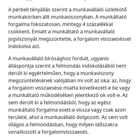
A perbeli tényállás szerint a munkavállaló üzletkötő
munkakörben állt munkaviszonyban. A munkáltató
forgalma fokozatosan, mintegy 4 százalékkal
csökkent. Emiatt a munkáltató a munkavállaló
jogviszonyát megszüntette, a forgalom visszaeséssel
indokolva azt.
A munkavállaló bírósághoz fordult, ugyanis
álláspontja szerint a felmondás indokolásából nem
derült ki egyértelműen, hogy a munkaviszony
megszüntetésének valójában mi volt az oka: az, hogy
a forgalom visszaesése miatta következett-e be vagy
a munkáltató működésében jelentkező ok volt-e. Az
sem derült ki a felmondásból, hogy az egész
munkáltató forgalma esett-e vissza vagy csak azon
területé, ahol a munkavállaló dolgozott. Az sem volt
világos a felmondásban, hogy milyen időszakra
vonatkozott a forgalomvisszaesés.