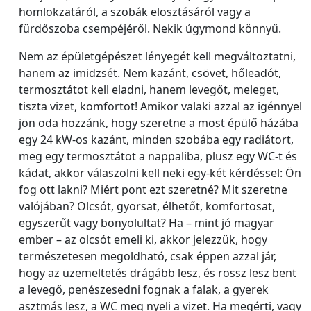
homlokzatáról, a szobák elosztásáról vagy a
fürdőszoba csempéjéről. Nekik úgymond könnyű.
Nem az épületgépészet lényegét kell megváltoztatni,
hanem az imidzsét. Nem kazánt, csövet, hőleadót,
termosztátot kell eladni, hanem levegőt, meleget,
tiszta vizet, komfortot! Amikor valaki azzal az igénnyel
jön oda hozzánk, hogy szeretne a most épülő házába
egy 24 kW-os kazánt, minden szobába egy radiátort,
meg egy termosztátot a nappaliba, plusz egy WC-t és
kádat, akkor válaszolni kell neki egy-két kérdéssel: Ön
fog ott lakni? Miért pont ezt szeretné? Mit szeretne
valójában? Olcsót, gyorsat, élhetőt, komfortosat,
egyszerűt vagy bonyolultat? Ha – mint jó magyar
ember – az olcsót emeli ki, akkor jelezzük, hogy
természetesen megoldható, csak éppen azzal jár,
hogy az üzemeltetés drágább lesz, és rossz lesz bent
a levegő, penészesedni fognak a falak, a gyerek
asztmás lesz, a WC meg nyeli a vizet. Ha megérti, vagy