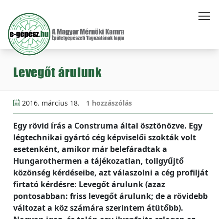
Levegőt árulunk
2016. március 18.
1 hozzászólás
Egy rövid írás a Construma által ösztönözve. Egy
légtechnikai gyártó cég képviselői szokták volt
esetenként, amikor már belefáradtak a
Hungarothermen a tájékozatlan, tollgyűjtő
közönség kérdéseibe, azt válaszolni a cég profilját
firtató kérdésre: Levegőt árulunk (azaz
pontosabban: friss levegőt árulunk; de a rövidebb
változat a köz számára szerintem átütőbb).