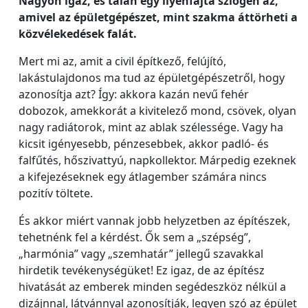
Nagyon igaz, és talán egy ilyenfajta szlogen az,
amivel az épületgépészet, mint szakma áttörheti a
közvélekedések falát.
Mert mi az, amit a civil építkező, felújító,
lakástulajdonos ma tud az épületgépészetről, hogy
azonosítja azt? Így: akkora kazán nevű fehér
dobozok, amekkorát a kivitelező mond, csövek, olyan
nagy radiátorok, mint az ablak szélessége. Vagy ha
kicsit igényesebb, pénzesebbek, akkor padló- és
falfűtés, hőszivattyú, napkollektor. Márpedig ezeknek
a kifejezéseknek egy átlagember számára nincs
pozitív töltete.
És akkor miért vannak jobb helyzetben az építészek,
tehetnénk fel a kérdést. Ők sem a „szépség”,
„harmónia” vagy „szemhatár” jellegű szavakkal
hirdetik tevékenységüket! Ez igaz, de az építész
hivatását az emberek minden segédeszköz nélkül a
dizájnnal, látvánnyal azonosítják, legyen szó az épület