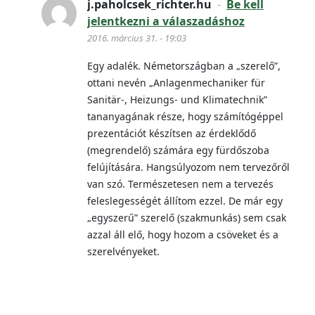
j.paholcsek_richter.hu
-
Be kell
jelentkezni a válaszadáshoz
2016. március 31. - 19:03
Egy adalék. Németországban a „szerelő”,
ottani nevén „Anlagenmechaniker für
Sanitär-, Heizungs- und Klimatechnik”
tananyagának része, hogy számítógéppel
prezentációt készítsen az érdeklődő
(megrendelő) számára egy fürdőszoba
felújítására. Hangsúlyozom nem tervezőről
van szó. Természetesen nem a tervezés
feleslegességét állítom ezzel. De már egy
„egyszerű” szerelő (szakmunkás) sem csak
azzal áll elő, hogy hozom a csöveket és a
szerelvényeket.