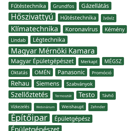
Gázellátás
Fűtéstechnika
Grundfos
Hőszivattyú
Hűtéstechnika
Ivóvíz
Klímatechnika
Koronavírus
Kémény
Légtechnika
Lindab
Magyar Mérnöki Kamara
Magyar Épületgépészet
MÉGSZ
Merkapt
Panasonic
OMÉN
Oktatás
Promóció
Rehau
Siemens
Szabványok
Szellőztetés
Testo
Távhő
Termosztát
Weishaupt
Vízkezelés
Zehnder
Webinárium
Építőipar
Épületgépész
Épületgépészet