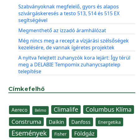
Szabványoknak megfelelő, gyors és alapos
szivárgáskeresés a testo 513, 514 és 515 EX
segítségével
Megmenthető az izzadó áramhálózat
Még nincs meg a recept a vízjárási szélsőségek
kezelésére, de vannak ígéretes projektek
A nyitva felejtett zuhanyzók kora lejárt: Így térül
meg a DELABIE Tempomix zuhanycsaptelep
telepítése
Címkefelhő
Climalife
Columbus Klíma
Aereco
Belimo
Construma
Daikin
Danfoss
Energetika
Események
Földgáz
Fisher