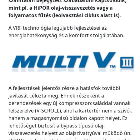
számtalan bejegyzett szabadalom kapcsolódik,
mint pl. a HiPOR olaj-visszavezetés vagy a
folyamatos fűtés (leolvasztási ciklus alatt is).
A VRF technológia legújabb fejlesztései az
energiahatékonyság és a komfort szolgálatában.
A fejlesztések jelentős része a hatásfok további
javítását célozta meg. Ennek részeként a
berendezések egy új kompresszorcsaláddal vannak
felszerelve (V-SCROLL), ahol a kartertér nem a szívó-,
hanem a magasnyomású oldalon kapott helyet. Ez
lehetőséget biztosít a bypass típusú olaj-
visszavezetés helyett az olajszivattyúval működő ún.