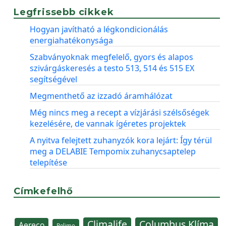
Legfrissebb cikkek
Hogyan javítható a légkondicionálás
energiahatékonysága
Szabványoknak megfelelő, gyors és alapos
szivárgáskeresés a testo 513, 514 és 515 EX
segítségével
Megmenthető az izzadó áramhálózat
Még nincs meg a recept a vízjárási szélsőségek
kezelésére, de vannak ígéretes projektek
A nyitva felejtett zuhanyzók kora lejárt: Így térül
meg a DELABIE Tempomix zuhanycsaptelep
telepítése
Címkefelhő
Climalife
Columbus Klíma
Aereco
Belimo