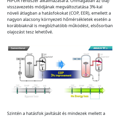
HiPOR rendszer alkalmazására. Önmagában az olaj-
visszavezetés módjának megváltoztatása 3%-kal
növeli átlagban a hatásfokokat (COP, EER), emellett a
nagyon alacsony környezeti hőmérsékletek esetén a
korábbiaknál is megbízhatóbb működést, elsősorban
olajozást tesz lehetővé.
Szintén a hatásfok javítását és mindezek mellett a