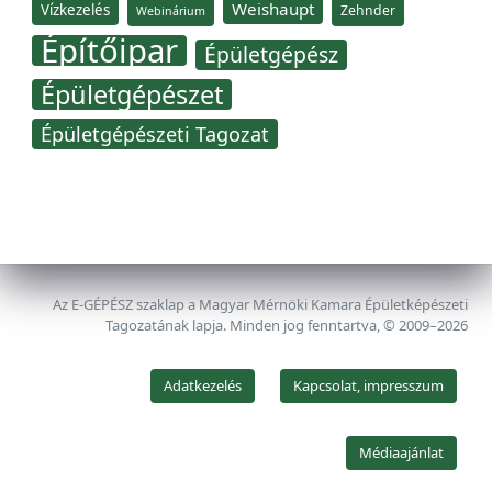
Weishaupt
Vízkezelés
Zehnder
Webinárium
Építőipar
Épületgépész
Épületgépészet
Épületgépészeti Tagozat
Az E-GÉPÉSZ szaklap a Magyar Mérnöki Kamara Épületképészeti
Tagozatának lapja. Minden jog fenntartva, © 2009–2026
Adatkezelés
Kapcsolat, impresszum
Médiaajánlat