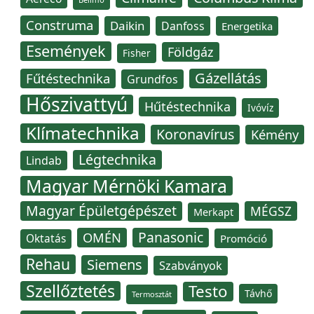
Construma
Daikin
Danfoss
Energetika
Események
Földgáz
Fisher
Gázellátás
Fűtéstechnika
Grundfos
Hőszivattyú
Hűtéstechnika
Ivóvíz
Klímatechnika
Koronavírus
Kémény
Légtechnika
Lindab
Magyar Mérnöki Kamara
Magyar Épületgépészet
MÉGSZ
Merkapt
Panasonic
OMÉN
Oktatás
Promóció
Rehau
Siemens
Szabványok
Szellőztetés
Testo
Távhő
Termosztát