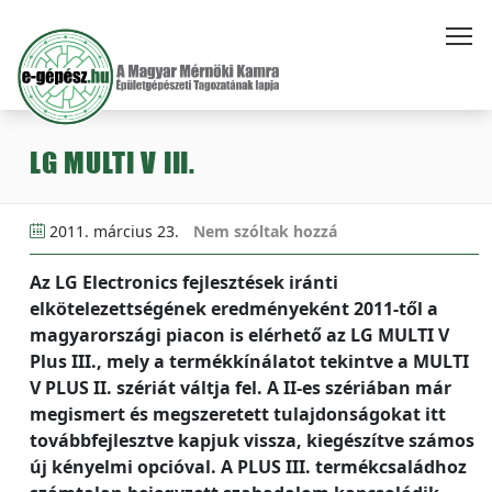
LG MULTI V III.
2011. március 23.
Nem szóltak hozzá
Az LG Electronics fejlesztések iránti
elkötelezettségének eredményeként 2011-től a
magyarországi piacon is elérhető az LG MULTI V
Plus III., mely a termékkínálatot tekintve a MULTI
V PLUS II. szériát váltja fel. A II-es szériában már
megismert és megszeretett tulajdonságokat itt
továbbfejlesztve kapjuk vissza, kiegészítve számos
új kényelmi opcióval. A PLUS III. termékcsaládhoz