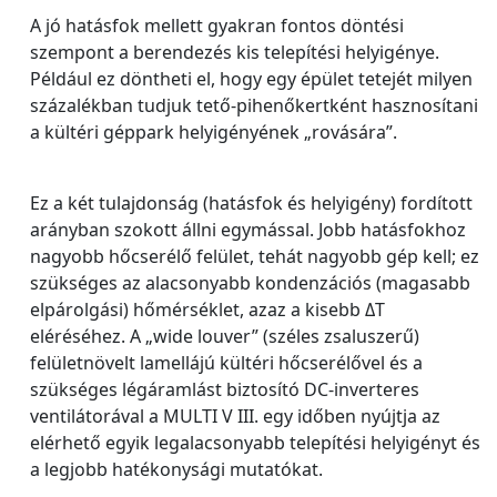
A jó hatásfok mellett gyakran fontos döntési
szempont a berendezés kis telepítési helyigénye.
Például ez döntheti el, hogy egy épület tetejét milyen
százalékban tudjuk tető-pihenőkertként hasznosítani
a kültéri géppark helyigényének „rovására”.
Ez a két tulajdonság (hatásfok és helyigény) fordított
arányban szokott állni egymással. Jobb hatásfokhoz
nagyobb hőcserélő felület, tehát nagyobb gép kell; ez
szükséges az alacsonyabb kondenzációs (magasabb
elpárolgási) hőmérséklet, azaz a kisebb ΔT
eléréséhez. A „wide louver” (széles zsaluszerű)
felületnövelt lamellájú kültéri hőcserélővel és a
szükséges légáramlást biztosító DC-inverteres
ventilátorával a MULTI V III. egy időben nyújtja az
elérhető egyik legalacsonyabb telepítési helyigényt és
a legjobb hatékonysági mutatókat.