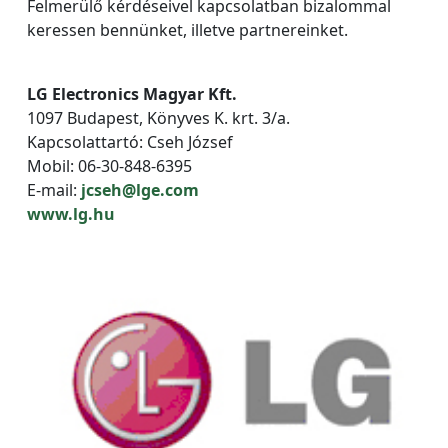
Felmerülő kérdéseivel kapcsolatban bizalommal
keressen bennünket, illetve partnereinket.
LG Electronics Magyar Kft.
1097 Budapest, Könyves K. krt. 3/a.
Kapcsolattartó: Cseh József
Mobil: 06-30-848-6395
E-mail:
jcseh@lge.com
www.lg.hu