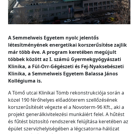
A Semmelweis Egyetem nyolc jelentős
létesítményének energetikai korszerűsítése zajlik
már több éve. A program keretében megújult
többek között az I. számú Gyermekgyógyászati
Klinika, a Fül-Orr-Gégészeti és Fej-Nyaksebészeti
Klinika, a Semmelweis Egyetem Balassa János
Kollégiuma is.
A Tömő utcai Klinikai Tömb rekonstrukciója során a
közel 190 férőhelyes előadóterem szellőzésének
korszerűsítését végezte el a Novoterm-96 Kft., aki a
projekt generálkivitelezési munkáiért felel. A hűtést
és fűtést biztosító rendszerek felújítása keretében az
épület szervizhelyiségében a légcsatorna-hálózat