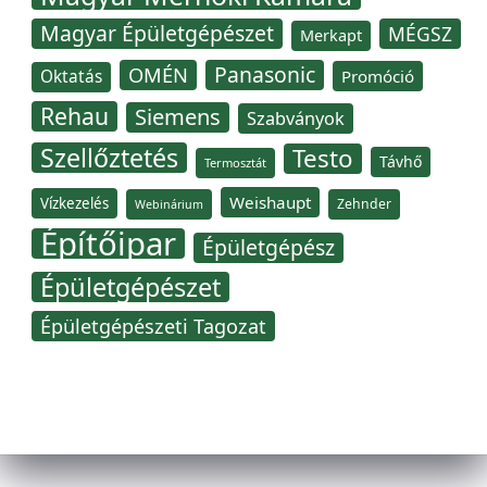
Magyar Épületgépészet
MÉGSZ
Merkapt
Panasonic
OMÉN
Oktatás
Promóció
Rehau
Siemens
Szabványok
Szellőztetés
Testo
Távhő
Termosztát
Weishaupt
Vízkezelés
Zehnder
Webinárium
Építőipar
Épületgépész
Épületgépészet
Épületgépészeti Tagozat