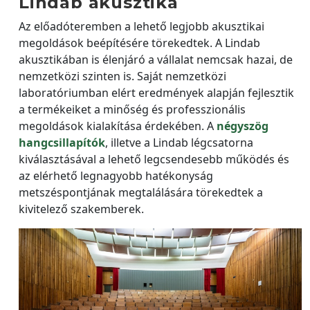
Lindab akusztika
Az előadóteremben a lehető legjobb akusztikai
megoldások beépítésére törekedtek. A Lindab
akusztikában is élenjáró a vállalat nemcsak hazai, de
nemzetközi szinten is. Saját nemzetközi
laboratóriumban elért eredmények alapján fejlesztik
a termékeiket a minőség és professzionális
megoldások kialakítása érdekében. A
négyszög
hangcsillapítók
, illetve a Lindab légcsatorna
kiválasztásával a lehető legcsendesebb működés és
az elérhető legnagyobb hatékonyság
metszéspontjának megtalálására törekedtek a
kivitelező szakemberek.