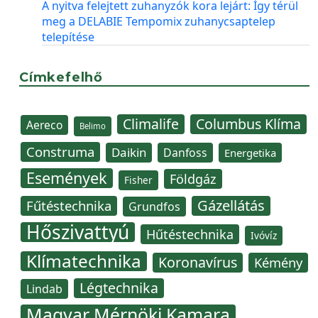
A nyitva felejtett zuhanyzók kora lejárt: Így térül
meg a DELABIE Tempomix zuhanycsaptelep
telepítése
Címkefelhő
Climalife
Columbus Klíma
Aereco
Belimo
Construma
Daikin
Danfoss
Energetika
Események
Földgáz
Fisher
Gázellátás
Fűtéstechnika
Grundfos
Hőszivattyú
Hűtéstechnika
Ivóvíz
Klímatechnika
Koronavírus
Kémény
Légtechnika
Lindab
Magyar Mérnöki Kamara