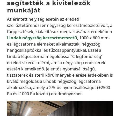
segítették a kivitelezők
munkáját
Az érintett helyiség esetén az eredeti
szellőztetőrendszer négyszög keresztmetszetű volt, a
függesztések, kialakítások megtartásának érdekében
Lindab négyszög keresztmetszetű
, 1000 x 600 mm-
es légcsatorna elemeket alkalmaztak, négyszög
hangcsillapítókkal és tűzcsappantyúkkal. Ezzel a
Lindab légcsatorna megoldással ’C légtömörség’
értéket sikerült elérni, ami a négyszög-rendszerek
esetén kiemelkedő. Jelentős nyomásállóságú,
tisztaterek és steril körülmények elérése érdekében is
kiváló megoldás a Lindab négyszög légcsatorna
alkalmazása, amely a 2/5-ös nyomásállóságot (+2500
Pa és -1000 Pa között) eredményezhet.