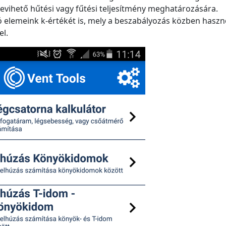
evihető hűtési vagy fűtési teljesítmény meghatározására.
ó elemeink k-értékét is, mely a beszabályozás közben haszn
l.