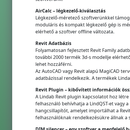
AirCalc – légkezelő-kiválasztás
Légkezelő-méretező szoftverünkkel támogat
moduláris és kompakt légkezelő gép is mé
elérhető a szoftver offline változata.
Revit Adatbázis
Folyamatosan fejlesztett Revit Family ada
további 2000 termék 3d-s modellje elérhet
lehet hozzáférni.
Az AutoCAD vagy Revit alapú MagiCAD terve
adatbázissal rendelkezik. A termékek Linda
Revit Plugin – kibővített információk öss
A Lindab Revit plugin kapcsolatot hoz létre
felhasználó behívhatja a LindQST-et vagy a
hangcsillapítót, amelyet importálhat a Revi
felhasználóknak rendelkezésükre állnak a s
DIM silencer – egy szoftver a megfelelő 