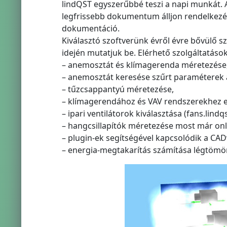
lindQST egyszerűbbé teszi a napi munkát. A
legfrissebb dokumentum álljon rendelkezésr
dokumentáció.
Kiválasztó szoftverünk évről évre bővülő sz
idején mutatjuk be. Elérhető szolgáltatások
– anemosztát és klímagerenda méretezése
– anemosztát keresése szűrt paraméterek 
– tűzcsappantyú méretezése,
– klímagerendához és VAV rendszerekhez e
– ipari ventilátorok kiválasztása (fans.lindq
– hangcsillapítók méretezése most már onli
– plugin-ek segítségével kapcsolódik a CA
– energia-megtakarítás számítása légtömö