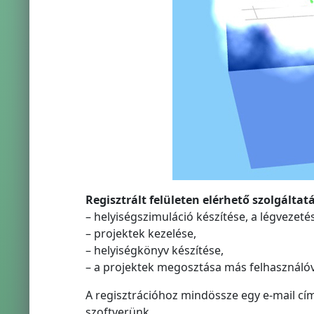
Regisztrált felületen elérhető szolgáltat
– helyiségszimuláció készítése, a légvezet
– projektek kezelése,
– helyiségkönyv készítése,
– a projektek megosztása más felhasználóv
A regisztrációhoz mindössze egy e-mail c
szoftverünk.