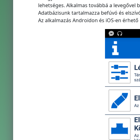
lehetséges. Alkalmas továbbá a levegővel b
Adatbázisunk tartalmazza befúvó és elszív
Az alkalmazás Androidon és iOS-en érhető e