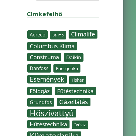
Címkefelhő
Climalife
Aereco
Belimo
Columbus Klíma
Construma
Daikin
Danfoss
Energetika
Események
Fisher
Fűtéstechnika
Földgáz
Gázellátás
Grundfos
Hőszivattyú
Hűtéstechnika
Ivóvíz
Klímatechnika