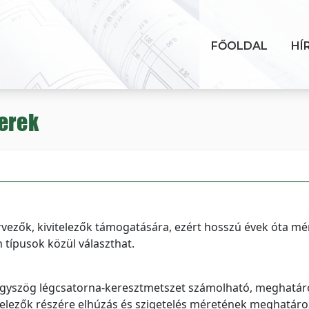
FŐOLDAL
HÍ
erek
rvezők, kivitelezők támogatására, ezért hosszú évek óta m
n típusok közül választhat.
égyszög légcsatorna-keresztmetszet számolható, meghatá
itelezők részére elhúzás és szigetelés méretének meghatár