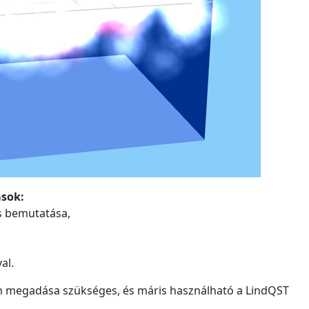
ások:
és bemutatása,
al.
ím megadása szükséges, és máris használható a LindQST