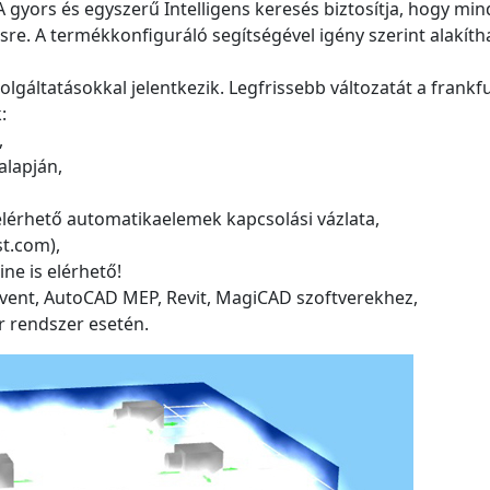
 gyors és egyszerű Intelligens keresés biztosítja, hogy min
e. A termékkonfiguráló segítségével igény szerint alakíth
olgáltatásokkal jelentkezik. Legfrissebb változatát a frankfu
:
,
alapján,
lérhető automatikaelemek kapcsolási vázlata,
st.com),
ne is elérhető!
Dvent, AutoCAD MEP, Revit, MagiCAD szoftverekhez,
r rendszer esetén.