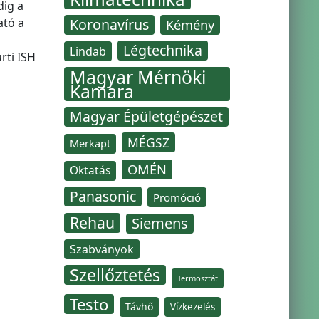
dig a
ató a
Koronavírus
Kémény
Légtechnika
Lindab
rti ISH
Magyar Mérnöki
Kamara
Magyar Épületgépészet
MÉGSZ
Merkapt
OMÉN
Oktatás
Panasonic
Promóció
Rehau
Siemens
Szabványok
Szellőztetés
Termosztát
Testo
Távhő
Vízkezelés