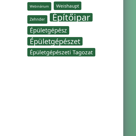
Weishaupt
Webinárium
Építőipar
Zehnder
Épületgépész
Épületgépészet
Épületgépészeti Tagozat