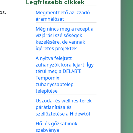
Legfrissebb cikkek
os.
Megmenthető az izzadó
áramhálózat
Még nincs meg a recept a
vízjárási szélsőségek
kezelésére, de vannak
ígéretes projektek
A nyitva felejtett
zuhanyzók kora lejárt: Így
térül meg a DELABIE
Tempomix
zuhanycsaptelep
telepítése
Uszoda- és wellnes-terek
párátlanítása és
szellőztetése a Hidewtól
Hő- és gőzkabinok
szabványa