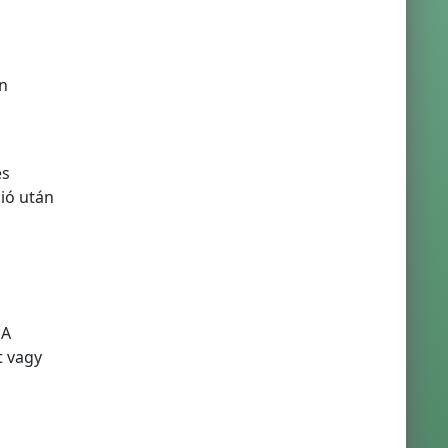
n
és
ió után
 A
t vagy