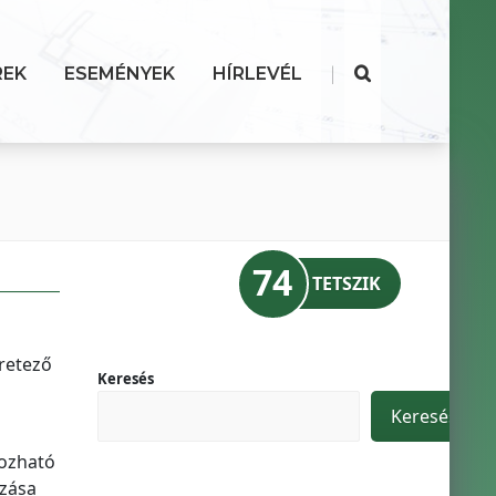
|
REK
ESEMÉNYEK
HÍRLEVÉL
74
TETSZIK
éretező
Keresés
Keresés
rozható
ozása