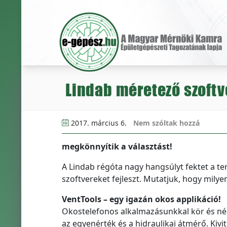
Lindab méretező szoftv
2017. március 6.
Nem szóltak hozzá
megkönnyítik a választást!
A Lindab régóta nagy hangsúlyt fektet a te
szoftvereket fejleszt. Mutatjuk, hogy milye
VentTools – egy igazán okos applikáció!
Okostelefonos alkalmazásunkkal kör és n
az egyenérték és a hidraulikai átmérő. Kiv