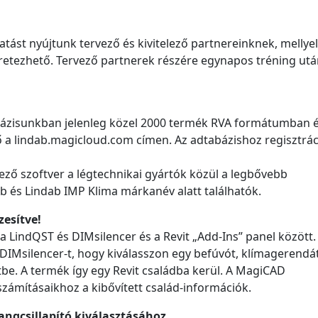
ást nyújtunk tervező és kivitelező partnereinknek, mellyel
retezhető. Tervező partnerek részére egynapos tréning utá
tbázisunkban jelenleg közel 2000 termék RVA formátumban 
ő a lindab.magicloud.com címen. Az adtabázishoz regisztrác
ző szoftver a légtechnikai gyártók közül a legbővebb
b és Lindab IMP Klima márkanév alatt találhatók.
zesítve!
 a LindQST és DIMsilencer és a Revit „Add-Ins” panel között.
 DIMsilencer-t, hogy kiválasszon egy befúvót, klímagerendá
tbe. A termék így egy Revit családba kerül. A MagiCAD
zámításaikhoz a kibővített család-információk.
hangcsillapító kiválasztásához