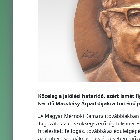
Közeleg a jelölési határidő, ezért ismét
kerülő Macskásy Árpád díjakra történő jel
„A Magyar Mérnöki Kamara (továbbiakban M
Tagozata azon szükségszerűség felismerés
hitelesített felfogás, továbbá az épület
az embert szolgáló, ennek érdekében művelő