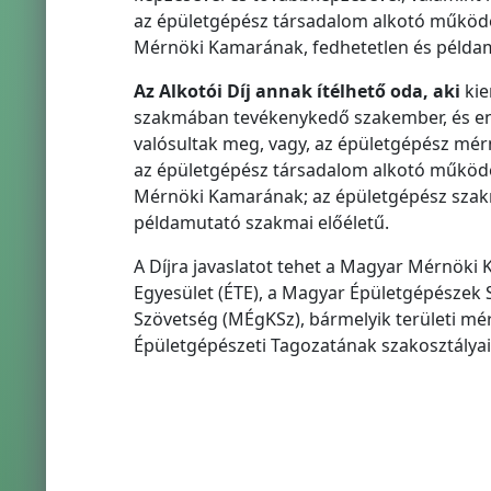
az épületgépész társadalom alkotó működés
Mérnöki Kamarának, fedhetetlen és példam
Az Alkotói Díj annak ítélhető oda, aki
kie
szakmában tevékenykedő szakember, és en
valósultak meg, vagy, az épületgépész mé
az épületgépész társadalom alkotó működés
Mérnöki Kamarának; az épületgépész szakm
példamutató szakmai előéletű.
A Díjra javaslatot tehet a Magyar Mérnöki
Egyesület (ÉTE), a Magyar Épületgépészek
Szövetség (MÉgKSz), bármelyik területi m
Épületgépészeti Tagozatának szakosztályai