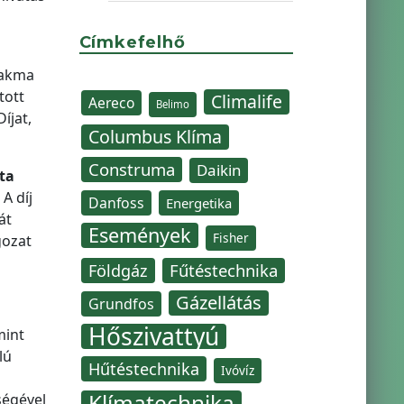
Címkefelhő
zakma
tott
Climalife
Aereco
Belimo
íjat,
Columbus Klíma
Construma
Daikin
ta
A díj
Danfoss
Energetika
át
Események
Fisher
gozat
Fűtéstechnika
Földgáz
Gázellátás
Grundfos
Hőszivattyú
mint
lú
Hűtéstechnika
Ivóvíz
Klímatechnika
ségével