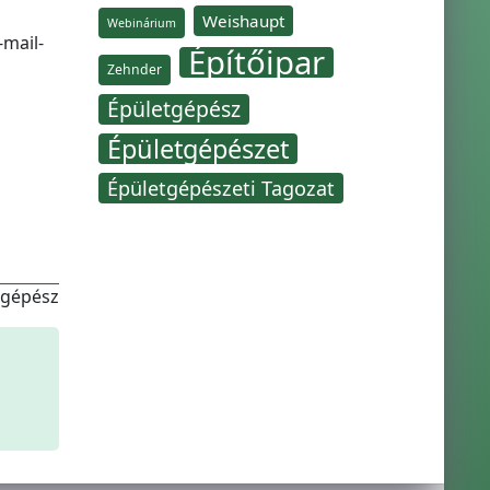
Weishaupt
Webinárium
-mail-
Építőipar
Zehnder
Épületgépész
Épületgépészet
Épületgépészeti Tagozat
-gépész