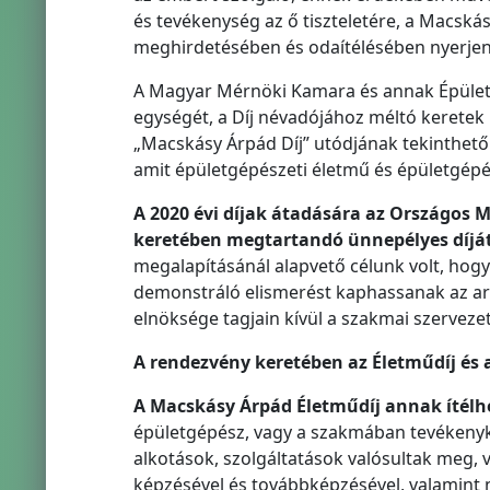
és tevékenység az ő tiszteletére, a Macská
meghirdetésében és odaítélésében nyerjen
A Magyar Mérnöki Kamara és annak Épület
egységét, a Díj névadójához méltó keretek 
„Macskásy Árpád Díj” utódjának tekinthető
amit épületgépészeti életmű és épületgépé
A 2020 évi díjak átadására az Országos
keretében megtartandó ünnepélyes díját
megalapításánál alapvető célunk volt, hog
demonstráló elismerést kaphassanak az arr
elnöksége tagjain kívül a szakmai szervezet
A rendezvény keretében az Életműdíj és a
A Macskásy Árpád Életműdíj annak ítélh
épületgépész, vagy a szakmában tevékeny
alkotások, szolgáltatások valósultak meg
képzésével és továbbképzésével, valamint