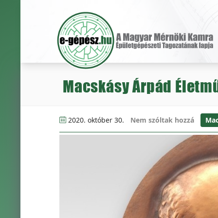
Macskásy Árpád Életműdí
2020. október 30.
Nem szóltak hozzá
Mac