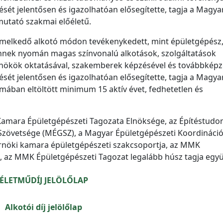
ét jelentősen és igazolhatóan elősegítette, tagja a Magya
utató szakmai előéletű.
melkedő alkotó módon tevékenykedett, mint épületgépész,
nek nyomán magas színvonalú alkotások, szolgáltatások
rnökök oktatásával, szakemberek képzésével és továbbképz
ét jelentősen és igazolhatóan elősegítette, tagja a Magya
ában eltöltött minimum 15 aktív évet, fedhetetlen és
 Kamara Épületgépészeti Tagozata Elnöksége, az Építéstudo
 Szövetsége (MÉGSZ), a Magyar Épületgépészeti Koordináci
érnöki kamara épületgépészeti szakcsoportja, az MMK
, az MMK Épületgépészeti Tagozat legalább húsz tagja együ
ÉLETMŰDÍJ JELÖLŐLAP
Alkotói díj jelölőlap