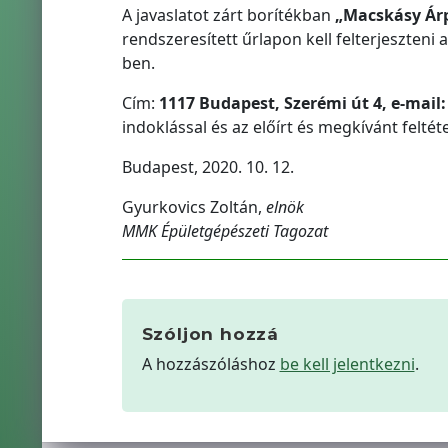
A javaslatot zárt borítékban
„Macskásy Árpá
rendszeresített űrlapon kell felterjeszten
ben.
Cím:
1117 Budapest, Szerémi út 4, e-mail
indoklással és az előírt és megkívánt felté
Budapest, 2020. 10. 12.
Gyurkovics Zoltán,
elnök
MMK Épületgépészeti Tagozat
Szóljon hozzá
A hozzászóláshoz
be kell jelentkezni
.