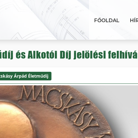
FŐOLDAL
HÍ
j és Alkotói Díj jelölési felhív
skásy Árpád Életműdíj