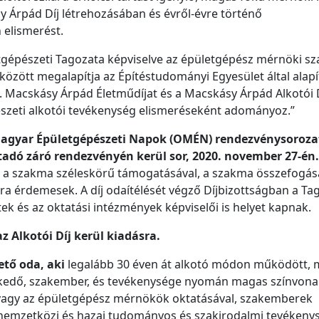
sy Árpád Díj létrehozásában és évről-évre történő
 elismerést.
gépészeti Tagozata képviselve az épületgépész mérnöki s
között megalapítja az Építéstudományi Egyesület által alapí
. Macskásy Árpád Életműdíjat és a Macskásy Árpád Alkotói D
szeti alkotói tevékenység elismeréseként adományoz.”
 Magyar Épületgépészeti Napok (OMÉN) rendezvénysoroza
adó záró rendezvényén kerül sor, 2020. november 27-én.
y a szakma széleskörű támogatásával, a szakma összefogás
a érdemesek. A díj odaítélését végző Díjbizottságban a Ta
ek és az oktatási intézmények képviselői is helyet kapnak.
z Alkotói Díj kerül kiadásra.
ető oda, aki
legalább 30 éven át alkotó módon működött, 
kedő, szakember, és tevékenysége nyomán magas színvona
, vagy az épületgépész mérnökök oktatásával, szakemberek
 nemzetközi és hazai tudományos és szakirodalmi tevékeny