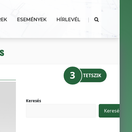
|
REK
ESEMÉNYEK
HÍRLEVÉL
ás
3
TETSZIK
Keresés
Keresés