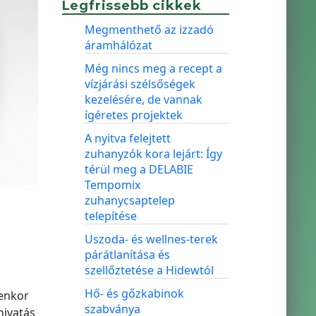
Legfrissebb cikkek
Megmenthető az izzadó
áramhálózat
Még nincs meg a recept a
vízjárási szélsőségek
kezelésére, de vannak
ígéretes projektek
A nyitva felejtett
zuhanyzók kora lejárt: Így
térül meg a DELABIE
Tempomix
zuhanycsaptelep
telepítése
Uszoda- és wellnes-terek
párátlanítása és
i
szellőztetése a Hidewtól
Hő- és gőzkabinok
denkor
szabványa
hivatás