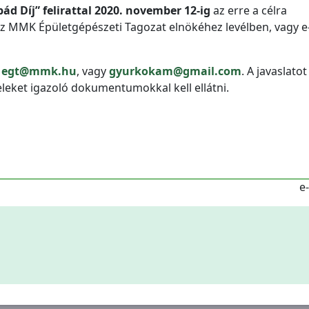
d Díj” felirattal 2020. november 12-ig
az erre a célra
i az MMK Épületgépészeti Tagozat elnökéhez levélben, vagy e
:
egt@mmk.hu
, vagy
gyurkokam@gmail.com
. A javaslatot
teleket igazoló dokumentumokkal kell ellátni.
e