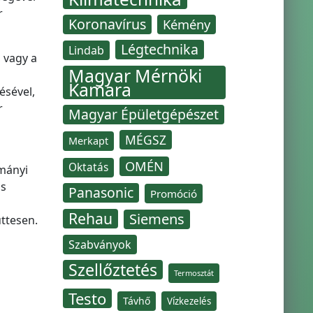
r
Koronavírus
Kémény
Légtechnika
Lindab
 vagy a
Magyar Mérnöki
Kamara
ésével,
r
Magyar Épületgépészet
MÉGSZ
Merkapt
OMÉN
Oktatás
mányi
ós
Panasonic
Promóció
Rehau
Siemens
ttesen.
Szabványok
Szellőztetés
Termosztát
Testo
Távhő
Vízkezelés