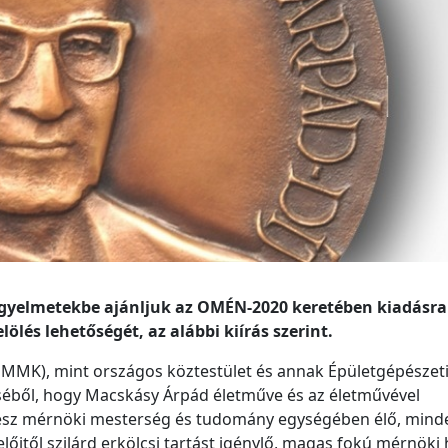
 figyelmetekbe ajánljuk az OMÉN-2020 keretében kiadásra
ölés lehetőségét, az alábbi kiírás szerint.
MK), mint országos köztestület és annak Épületgépészet
éből, hogy Macskásy Árpád életműve és az életművével
gépész mérnöki mesterség és tudomány egységében élő, min
itől szilárd erkölcsi tartást igénylő, magas fokú mérnöki 