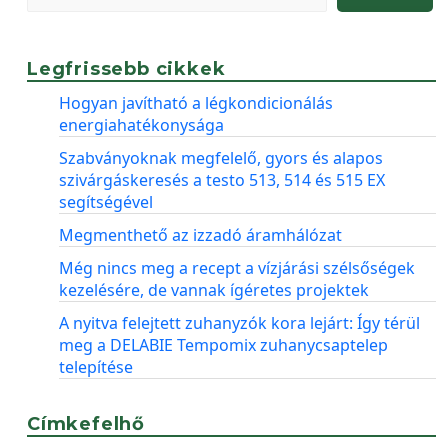
Legfrissebb cikkek
Hogyan javítható a légkondicionálás
energiahatékonysága
Szabványoknak megfelelő, gyors és alapos
szivárgáskeresés a testo 513, 514 és 515 EX
segítségével
Megmenthető az izzadó áramhálózat
Még nincs meg a recept a vízjárási szélsőségek
kezelésére, de vannak ígéretes projektek
A nyitva felejtett zuhanyzók kora lejárt: Így térül
meg a DELABIE Tempomix zuhanycsaptelep
telepítése
Címkefelhő