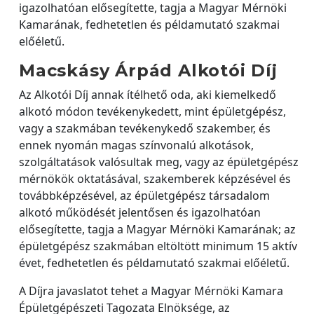
igazolhatóan elősegítette, tagja a Magyar Mérnöki
Kamarának, fedhetetlen és példamutató szakmai
előéletű.
Macskásy Árpád Alkotói Díj
Az Alkotói Díj annak ítélhető oda, aki kiemelkedő
alkotó módon tevékenykedett, mint épületgépész,
vagy a szakmában tevékenykedő szakember, és
ennek nyomán magas színvonalú alkotások,
szolgáltatások valósultak meg, vagy az épületgépész
mérnökök oktatásával, szakemberek képzésével és
továbbképzésével, az épületgépész társadalom
alkotó működését jelentősen és igazolhatóan
elősegítette, tagja a Magyar Mérnöki Kamarának; az
épületgépész szakmában eltöltött minimum 15 aktív
évet, fedhetetlen és példamutató szakmai előéletű.
A Díjra javaslatot tehet a Magyar Mérnöki Kamara
Épületgépészeti Tagozata Elnöksége, az