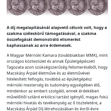
A díj megalapításánál alapvető célunk volt, hogy a
szakma széleskörű támogatásával, a szakma
összefogását demonstráló elismerést
kaphassanak az arra érdemesek.
A Magyar Mérnöki Kamara (továbbiakban MMK), mint
országos köztestület és annak Épületgépészeti
Tagozata azon szükségszerűség felismeréséből, hogy
Macskásy Árpád életműve és az életművével
hitelesített felfogás, továbbá az épületgépész
mérnöki mesterség és tudomány egységében élő,
mindenkor az embert szolgáló, ennek érdekében
művelőitől szilárd erkölcsi tartást igénylő, magas fokú
mérnöki hivatás és tevékenység az ő tiszteletére, a
Macskásy Árpád Díj létrehozásában és évről-évre