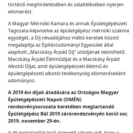
történő meghirdetésében és odaítélésében nyerjen
elismerést.
A Magyar Mérnöki Kamara és annak Épületgépészeti
Tagozata képviselve az épületgépész mérnöki szakma
egységét, a Díj névadójához méltó keretek között
megalapítja az Építéstudományi Egyesület által
alapított „Macskásy Árpád Díj” utódjának tekinthető.
Macskásy Árpád Életműdíjat és a Macskásy Árpád
Alkotói Díjat, amit épületgépészeti életmű és
épületgépészeti alkotói tevékenység elismeréseként
adományoz.
A 2019 évi díjak átadására az Országos Magyar
Épületgépészeti Napok (OMÉN)
rendezvénysorozata keretében megtartandó
Épületgépész Bál 2019 zárórendezvényén kerül sor,
2019. november 29-én.
A díj megalapításánál alapvető célunk volt, hogy a