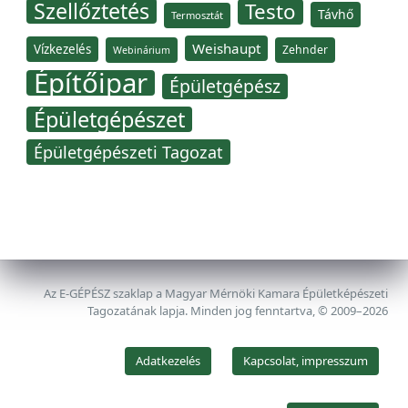
Szellőztetés
Testo
Távhő
Termosztát
Weishaupt
Vízkezelés
Zehnder
Webinárium
Építőipar
Épületgépész
Épületgépészet
Épületgépészeti Tagozat
Az E-GÉPÉSZ szaklap a Magyar Mérnöki Kamara Épületképészeti
Tagozatának lapja. Minden jog fenntartva, © 2009–2026
Adatkezelés
Kapcsolat, impresszum