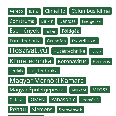
Climalife
Columbus Klíma
Aereco
Belimo
Construma
Daikin
Danfoss
Energetika
Események
Földgáz
Fisher
Gázellátás
Fűtéstechnika
Grundfos
Hőszivattyú
Hűtéstechnika
Ivóvíz
Klímatechnika
Koronavírus
Kémény
Légtechnika
Lindab
Magyar Mérnöki Kamara
Magyar Épületgépészet
MÉGSZ
Merkapt
Panasonic
OMÉN
Oktatás
Promóció
Rehau
Siemens
Szabványok