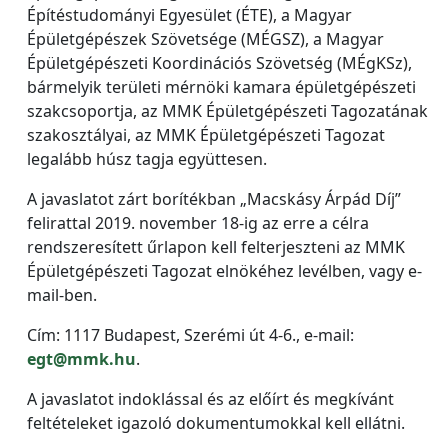
Építéstudományi Egyesület (ÉTE), a Magyar
Épületgépészek Szövetsége (MÉGSZ), a Magyar
Épületgépészeti Koordinációs Szövetség (MÉgKSz),
bármelyik területi mérnöki kamara épületgépészeti
szakcsoportja, az MMK Épületgépészeti Tagozatának
szakosztályai, az MMK Épületgépészeti Tagozat
legalább húsz tagja együttesen.
A javaslatot zárt borítékban „Macskásy Árpád Díj”
felirattal 2019. november 18-ig az erre a célra
rendszeresített űrlapon kell felterjeszteni az MMK
Épületgépészeti Tagozat elnökéhez levélben, vagy e-
mail-ben.
Cím: 1117 Budapest, Szerémi út 4-6., e-mail:
egt@mmk.hu
.
A javaslatot indoklással és az előírt és megkívánt
feltételeket igazoló dokumentumokkal kell ellátni.