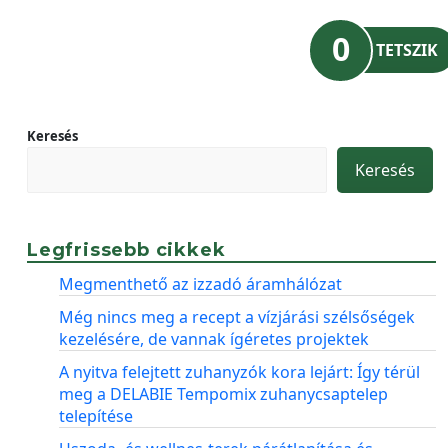
0
TETSZIK
Keresés
Keresés
Legfrissebb cikkek
Megmenthető az izzadó áramhálózat
Még nincs meg a recept a vízjárási szélsőségek
kezelésére, de vannak ígéretes projektek
A nyitva felejtett zuhanyzók kora lejárt: Így térül
meg a DELABIE Tempomix zuhanycsaptelep
telepítése