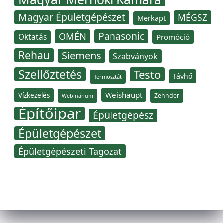
Magyar Épületgépészet
MÉGSZ
Merkapt
Panasonic
OMÉN
Oktatás
Promóció
Rehau
Siemens
Szabványok
Szellőztetés
Testo
Távhő
Termosztát
Weishaupt
Vízkezelés
Zehnder
Webinárium
Építőipar
Épületgépész
Épületgépészet
Épületgépészeti Tagozat