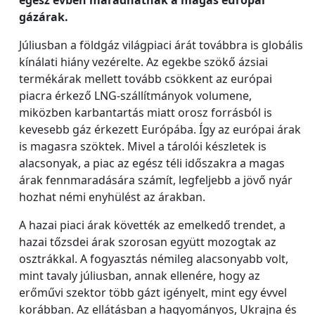
egész évben maradhatnak a magas európai
gázárak.
Júliusban a földgáz világpiaci árát továbbra is globális
kínálati hiány vezérelte. Az egekbe szökő ázsiai
termékárak mellett tovább csökkent az európai
piacra érkező LNG-szállítmányok volumene,
miközben karbantartás miatt orosz forrásból is
kevesebb gáz érkezett Európába. Így az európai árak
is magasra szöktek. Mivel a tárolói készletek is
alacsonyak, a piac az egész téli időszakra a magas
árak fennmaradására számít, legfeljebb a jövő nyár
hozhat némi enyhülést az árakban.
A hazai piaci árak követték az emelkedő trendet, a
hazai tőzsdei árak szorosan együtt mozogtak az
osztrákkal. A fogyasztás némileg alacsonyabb volt,
mint tavaly júliusban, annak ellenére, hogy az
erőművi szektor több gázt igényelt, mint egy évvel
korábban. Az ellátásban a hagyományos, Ukrajna és