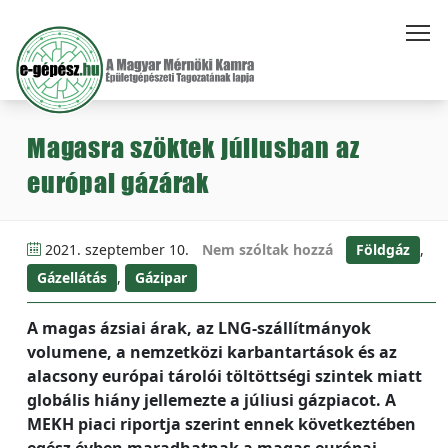
Magasra szöktek júliusban az
európai gázárak
2021. szeptember 10.
Nem szóltak hozzá
Földgáz
,
Gázellátás
,
Gázipar
A magas ázsiai árak, az LNG-szállítmányok
volumene, a nemzetközi karbantartások és az
alacsony európai tárolói töltöttségi szintek miatt
globális hiány jellemezte a júliusi gázpiacot. A
MEKH piaci riportja szerint ennek következtében