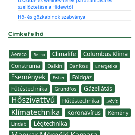
Uszoda- és wellnes-terek párátlanítása és
szellőztetése a Hidewtól
Hő- és gőzkabinok szabványa
Címkefelhő
Climalife
Columbus Klíma
Aereco
Belimo
Construma
Daikin
Danfoss
Energetika
Események
Földgáz
Fisher
Gázellátás
Fűtéstechnika
Grundfos
Hőszivattyú
Hűtéstechnika
Ivóvíz
Klímatechnika
Koronavírus
Kémény
Légtechnika
Lindab
Magyar Mérnöki Kamara