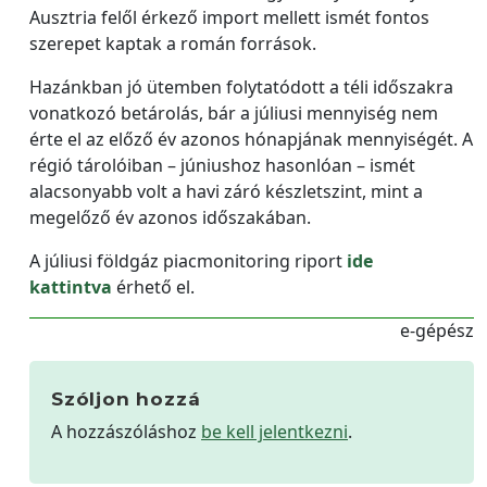
Ausztria felől érkező import mellett ismét fontos
szerepet kaptak a román források.
Hazánkban jó ütemben folytatódott a téli időszakra
vonatkozó betárolás, bár a júliusi mennyiség nem
érte el az előző év azonos hónapjának mennyiségét. A
régió tárolóiban – júniushoz hasonlóan – ismét
alacsonyabb volt a havi záró készletszint, mint a
megelőző év azonos időszakában.
A júliusi földgáz piacmonitoring riport
ide
kattintva
érhető el.
e-gépész
Szóljon hozzá
A hozzászóláshoz
be kell jelentkezni
.