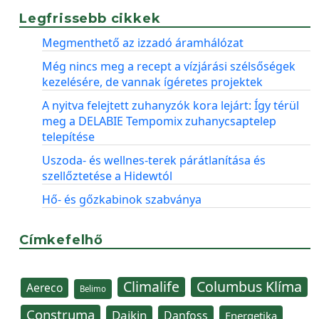
Legfrissebb cikkek
Megmenthető az izzadó áramhálózat
Még nincs meg a recept a vízjárási szélsőségek
kezelésére, de vannak ígéretes projektek
A nyitva felejtett zuhanyzók kora lejárt: Így térül
meg a DELABIE Tempomix zuhanycsaptelep
telepítése
Uszoda- és wellnes-terek párátlanítása és
szellőztetése a Hidewtól
Hő- és gőzkabinok szabványa
Címkefelhő
Climalife
Columbus Klíma
Aereco
Belimo
Construma
Daikin
Danfoss
Energetika