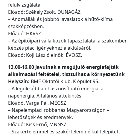
felülvizsgálata.
Előadó: Székely Zsolt, DUNAGÁZ
– Anomáliák és jobbító javaslatok a hűtő-klíma
szakképzésben.
Előadó: HKVSZ
– Az építőipari vállalkozók tapasztalatai a szakember
képzés piaci igényekhez alakításáról.
Előadó: Koji László elnök, ÉVOSZ.
13.00-16.00 Javulnak a megújuló energiafajták
alkalmazási feltételei, tisztulhat a környezetünk
Helyszín:
BME Oktatói Klub, K épület 95.
– A legolcsóbban hasznosítható energia, a
napenergia. Általános áttekintés.
Előadó. Varga Pál, MÉGSZ
– Napelempiaci robbanás Magyarországon –
lehetőségek és eredmények.
Előadó: Kiss Ernő, MNNSZ
– Szakértelemmel és szakértelem nélkül telepített