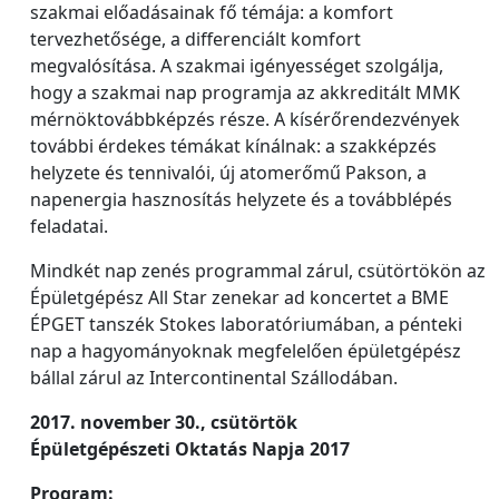
szakmai előadásainak fő témája: a komfort
tervezhetősége, a differenciált komfort
megvalósítása. A szakmai igényességet szolgálja,
hogy a szakmai nap programja az akkreditált MMK
mérnöktovábbképzés része. A kísérőrendezvények
további érdekes témákat kínálnak: a szakképzés
helyzete és tennivalói, új atomerőmű Pakson, a
napenergia hasznosítás helyzete és a továbblépés
feladatai.
Mindkét nap zenés programmal zárul, csütörtökön az
Épületgépész All Star zenekar ad koncertet a BME
ÉPGET tanszék Stokes laboratóriumában, a pénteki
nap a hagyományoknak megfelelően épületgépész
bállal zárul az Intercontinental Szállodában.
2017. november 30., csütörtök
Épületgépészeti Oktatás Napja 2017
Program: