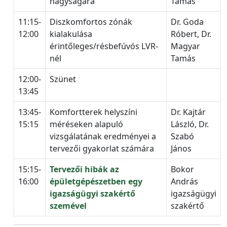
nagyságára
Tamás
11:15-
Diszkomfortos zónák
Dr. Goda
12:00
kialakulása
Róbert, Dr.
érintőleges/résbefúvós LVR-
Magyar
nél
Tamás
12:00-
Szünet
13:45
13:45-
Komfortterek helyszíni
Dr. Kajtár
15:15
méréseken alapuló
László, Dr.
vizsgálatának eredményei a
Szabó
tervezői gyakorlat számára
János
15:15-
Tervezői hibák az
Bokor
16:00
épületgépészetben egy
András
igazságügyi szakértő
igazságügyi
szemével
szakértő