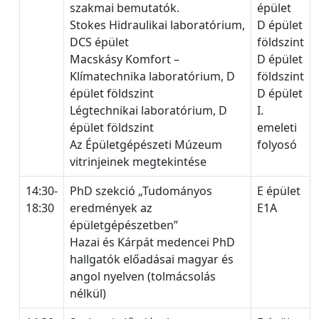
szakmai bemutatók.
épület
Stokes Hidraulikai laboratórium,
D épület
DCS épület
földszint
Macskásy Komfort –
D épület
Klímatechnika laboratórium, D
földszint
épület földszint
D épület
Légtechnikai laboratórium, D
I.
épület földszint
emeleti
Az Épületgépészeti Múzeum
folyosó
vitrinjeinek megtekintése
14:30-
PhD szekció „Tudományos
E épület
18:30
eredmények az
E1A
épületgépészetben”
Hazai és Kárpát medencei PhD
hallgatók előadásai magyar és
angol nyelven (tolmácsolás
nélkül)