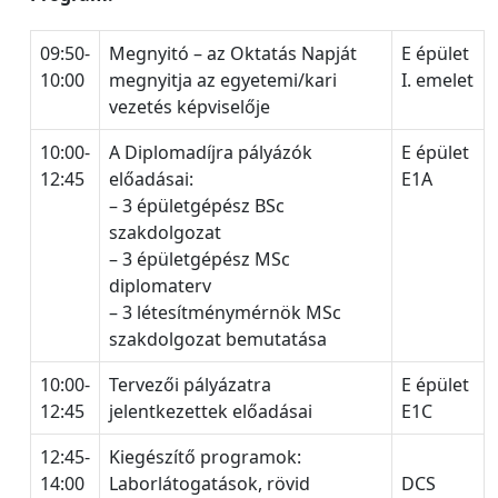
09:50-
Megnyitó – az Oktatás Napját
E épület
10:00
megnyitja az egyetemi/kari
I. emelet
vezetés képviselője
10:00-
A Diplomadíjra pályázók
E épület
12:45
előadásai:
E1A
– 3 épületgépész BSc
szakdolgozat
– 3 épületgépész MSc
diplomaterv
– 3 létesítménymérnök MSc
szakdolgozat bemutatása
10:00-
Tervezői pályázatra
E épület
12:45
jelentkezettek előadásai
E1C
12:45-
Kiegészítő programok:
14:00
Laborlátogatások, rövid
DCS