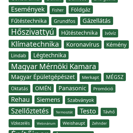
Események
Földgáz
Fisher
Gázellátás
Fűtéstechnika
Grundfos
Hőszivattyú
Hűtéstechnika
Ivóvíz
Klímatechnika
Koronavírus
Kémény
Légtechnika
Lindab
Magyar Mérnöki Kamara
Magyar Épületgépészet
MÉGSZ
Merkapt
Panasonic
OMÉN
Oktatás
Promóció
Rehau
Siemens
Szabványok
Szellőztetés
Testo
Távhő
Termosztát
Weishaupt
Vízkezelés
Zehnder
Webinárium