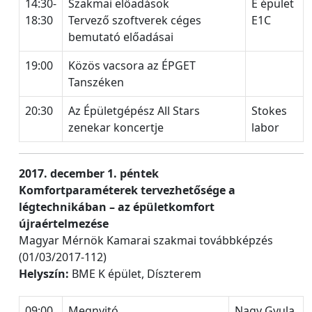
14:30-
Szakmai előadások
E épület
18:30
Tervező szoftverek céges
E1C
bemutató előadásai
19:00
Közös vacsora az ÉPGET
Tanszéken
20:30
Az Épületgépész All Stars
Stokes
zenekar koncertje
labor
2017. december 1. péntek
Komfortparaméterek tervezhetősége a
légtechnikában – az épületkomfort
újraértelmezése
Magyar Mérnök Kamarai szakmai továbbképzés
(01/03/2017-112)
Helyszín:
BME K épület, Díszterem
09:00
Megnyitó
Nagy Gyula,