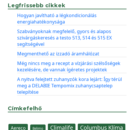
Legfrissebb cikkek
Hogyan javítható a légkondicionálás
energiahatékonysága
Szabványoknak megfelelő, gyors és alapos
szivárgáskeresés a testo 513, 514 és 515 EX
segítségével
Megmenthető az izzadó áramhálózat
Még nincs meg a recept a vízjárási szélsőségek
kezelésére, de vannak ígéretes projektek
A nyitva felejtett zuhanyzók kora lejárt: Így térül
meg a DELABIE Tempomix zuhanycsaptelep
telepítése
Címkefelhő
Climalife
Columbus Klíma
Aereco
Belimo