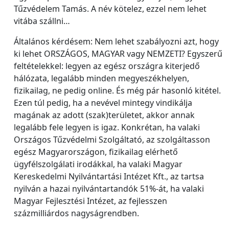
Tűzvédelem Tamás. A név kötelez, ezzel nem lehet
vitába szállni…
Általános kérdésem: Nem lehet szabályozni azt, hogy
ki lehet ORSZÁGOS, MAGYAR vagy NEMZETI? Egyszerű
feltételekkel: legyen az egész országra kiterjedő
hálózata, legalább minden megyeszékhelyen,
fizikailag, ne pedig online. És még pár hasonló kitétel.
Ezen túl pedig, ha a nevével mintegy vindikálja
magának az adott (szak)területet, akkor annak
legalább fele legyen is igaz. Konkrétan, ha valaki
Országos Tűzvédelmi Szolgáltató, az szolgáltasson
egész Magyarországon, fizikailag elérhető
ügyfélszolgálati irodákkal, ha valaki Magyar
Kereskedelmi Nyilvántartási Intézet Kft., az tartsa
nyilván a hazai nyilvántartandók 51%-át, ha valaki
Magyar Fejlesztési Intézet, az fejlesszen
százmilliárdos nagyságrendben.