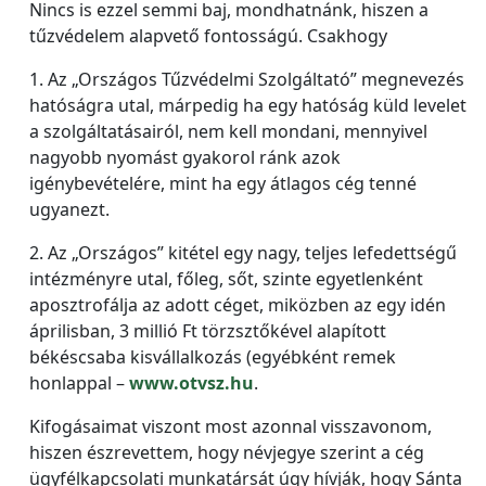
Nincs is ezzel semmi baj, mondhatnánk, hiszen a
tűzvédelem alapvető fontosságú. Csakhogy
1. Az „Országos Tűzvédelmi Szolgáltató” megnevezés
hatóságra utal, márpedig ha egy hatóság küld levelet
a szolgáltatásairól, nem kell mondani, mennyivel
nagyobb nyomást gyakorol ránk azok
igénybevételére, mint ha egy átlagos cég tenné
ugyanezt.
2. Az „Országos” kitétel egy nagy, teljes lefedettségű
intézményre utal, főleg, sőt, szinte egyetlenként
aposztrofálja az adott céget, miközben az egy idén
áprilisban, 3 millió Ft törzsztőkével alapított
békéscsaba kisvállalkozás (egyébként remek
honlappal –
www.otvsz.hu
.
Kifogásaimat viszont most azonnal visszavonom,
hiszen észrevettem, hogy névjegye szerint a cég
ügyfélkapcsolati munkatársát úgy hívják, hogy Sánta