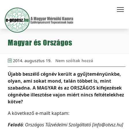
Magyar és Országos
2014. augusztus 19.
Nem szóltak hozzá
Újabb beszélő cégnév került a gyűjteményünkbe,
olyan, ami sokat mond, talán többet is, mint
szabadna. A MAGYAR és az ORSZÁGOS kifejezések
cégnévbe illesztése vajon miért nincs feltételekhez
kötve?
A következő e-mailt kaptam:
Feladó
: Országos Tűzvédelmi Szolgáltató [info@otvsz.hu]