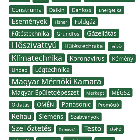
Construma
Daikin
Danfoss
Energetika
Események
Földgáz
Fisher
Gázellátás
Fűtéstechnika
Grundfos
Hőszivattyú
Hűtéstechnika
Ivóvíz
Klímatechnika
Koronavírus
Kémény
Légtechnika
Lindab
Magyar Mérnöki Kamara
Magyar Épületgépészet
MÉGSZ
Merkapt
Panasonic
OMÉN
Oktatás
Promóció
Rehau
Siemens
Szabványok
Szellőztetés
Testo
Távhő
Termosztát