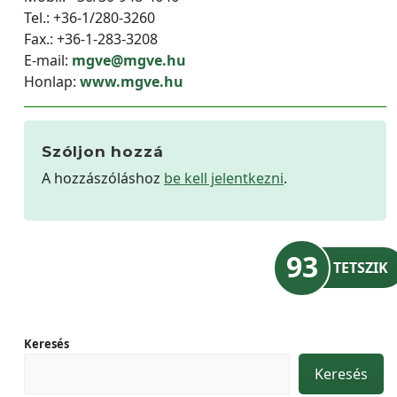
Tel.: +36-1/280-3260
Fax.: +36-1-283-3208
E-mail:
mgve@mgve.hu
Honlap:
www.mgve.hu
Szóljon hozzá
A hozzászóláshoz
be kell jelentkezni
.
93
TETSZIK
Keresés
Keresés