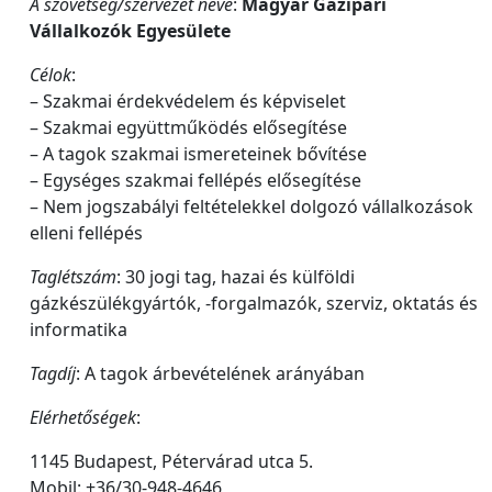
A szövetség/szervezet neve
:
Magyar Gázipari
Vállalkozók
Egyesülete
Célok
:
– Szakmai érdekvédelem és képviselet
– Szakmai együttműködés elősegítése
– A tagok szakmai ismereteinek bővítése
– Egységes szakmai fellépés elősegítése
– Nem jogszabályi feltételekkel dolgozó vállalkozások
elleni fellépés
Taglétszám
: 30 jogi tag, hazai és külföldi
gázkészülékgyártók, -forgalmazók, szerviz, oktatás és
informatika
Tagdíj
: A tagok árbevételének arányában
Elérhetőségek
:
1145 Budapest, Pétervárad utca 5.
Mobil: +36/30-948-4646