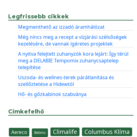
Legfrissebb cikkek
Megmenthető az izzadó áramhálózat
Még nincs meg a recept a vízjárási szélsőségek
kezelésére, de vannak ígéretes projektek
A nyitva felejtett zuhanyzók kora lejárt: Így térül
meg a DELABIE Tempomix zuhanycsaptelep
telepítése
Uszoda- és wellnes-terek párátlanítása és
szellőztetése a Hidewtól
Hő- és gőzkabinok szabványa
Címkefelhő
Climalife
Columbus Klíma
Aereco
Belimo