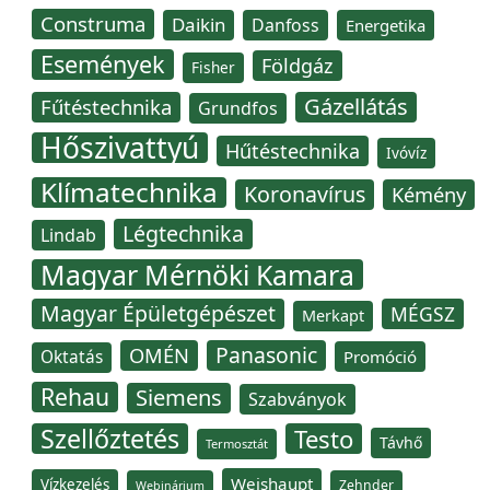
Construma
Daikin
Danfoss
Energetika
Események
Földgáz
Fisher
Gázellátás
Fűtéstechnika
Grundfos
Hőszivattyú
Hűtéstechnika
Ivóvíz
Klímatechnika
Koronavírus
Kémény
Légtechnika
Lindab
Magyar Mérnöki Kamara
Magyar Épületgépészet
MÉGSZ
Merkapt
Panasonic
OMÉN
Oktatás
Promóció
Rehau
Siemens
Szabványok
Szellőztetés
Testo
Távhő
Termosztát
Weishaupt
Vízkezelés
Zehnder
Webinárium