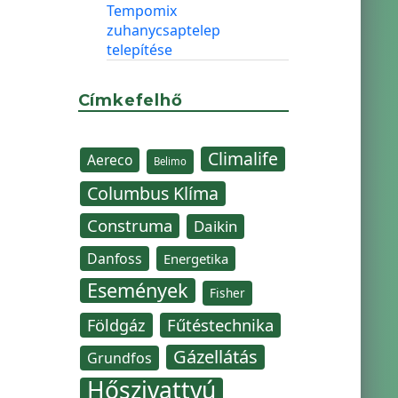
Tempomix
zuhanycsaptelep
telepítése
Címkefelhő
Climalife
Aereco
Belimo
Columbus Klíma
Construma
Daikin
Danfoss
Energetika
Események
Fisher
Fűtéstechnika
Földgáz
Gázellátás
Grundfos
Hőszivattyú