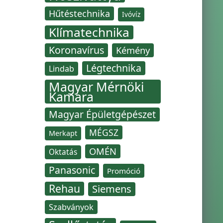
Hűtéstechnika
Ivóvíz
Klímatechnika
Koronavírus
Kémény
Légtechnika
Lindab
Magyar Mérnöki
Kamara
Magyar Épületgépészet
MÉGSZ
Merkapt
OMÉN
Oktatás
Panasonic
Promóció
Rehau
Siemens
Szabványok