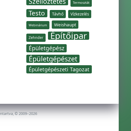
Szellőztetés
Termosztát
Testo
Távhő
Vízkezelés
Weishaupt
Webinárium
Építőipar
Zehnder
Épületgépész
Épületgépészet
Épületgépészeti Tagozat
nntartva, © 2009–2026