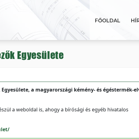
FŐOLDAL
HÍ
zők Egyesülete
Egyesülete, a magyarországi kémény- és égéstermék-el
szül a weboldal is, ahogy a bírósági és egyéb hivatalos
let/