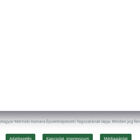
 Magyar Mérnöki Kamara Épületképészeti Tagozatának lapja. Minden jog fe
Adatkezelés
Kapcsolat, impresszum
Médiaajánlat