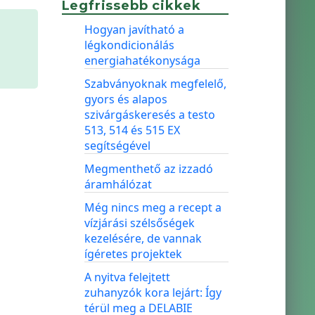
Legfrissebb cikkek
Hogyan javítható a
légkondicionálás
energiahatékonysága
Szabványoknak megfelelő,
gyors és alapos
szivárgáskeresés a testo
513, 514 és 515 EX
segítségével
Megmenthető az izzadó
áramhálózat
Még nincs meg a recept a
vízjárási szélsőségek
kezelésére, de vannak
ígéretes projektek
A nyitva felejtett
zuhanyzók kora lejárt: Így
térül meg a DELABIE