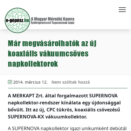
Már megvásárolhatók az új
koaxiális vákuumcsöves
napkollektorok
2014. március 12.
Nem szóltak hozzá
A MERKAPT Zrt. által forgalmazott SUPERNOVA
napkollektor-rendszer kínálata egy újdonsággal
bővült. Itt az új, CPC tükrös, koaxiális csövezésű
SUPERNOVA-KX vákuumkollektor.
A SUPERNOVA napkollektor igazi unikumként debütál