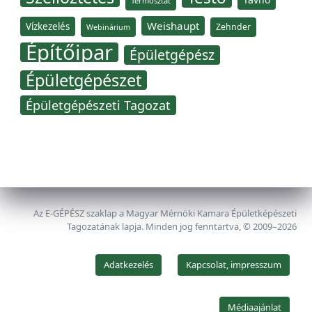
Termosztát
Weishaupt
Vízkezelés
Zehnder
Webinárium
Építőipar
Épületgépész
Épületgépészet
Épületgépészeti Tagozat
Az E-GÉPÉSZ szaklap a Magyar Mérnöki Kamara Épületképészeti
Tagozatának lapja. Minden jog fenntartva, © 2009–2026
Adatkezelés
Kapcsolat, impresszum
Médiaajánlat