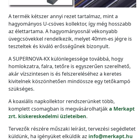
A termék kétszer annyi rezet tartalmaz, mint a
hagyományos U-csöves kollektor, így még hosszabb
az élettartama. A hagyományosnál vékonyabb
üvegcsövekkel rendelkezik, melyet 40mm-es jégre is
teszteltek és kiváló erősségűnek bizonyult.
A SUPERNOVA-KX különlegessége továbbá, hogy
homlokzatra, falra, tetőre is egyszerűen szerelhető,
akár vízszintesen is és felszereléséhez a keretes
kivitelnek köszönhetően mindössze egy tetőkampó
szükséges.
A koaxiális napkollektor rendszerünket több,
komplett csomagban is megvásárolhatják
a Merkapt
zrt. kiskereskedelmi üzleteiben
.
Tervezők részére műszaki leírást, tervezési segédletet
küldünk, ha igényüket elküldik az
info@merkapt.hu