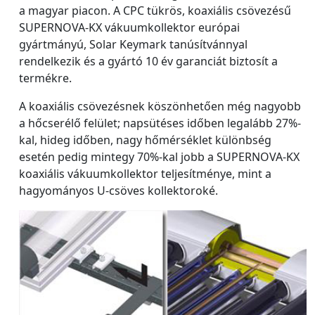
a magyar piacon. A CPC tükrös, koaxiális csövezésű
SUPERNOVA-KX vákuumkollektor európai
gyártmányú, Solar Keymark tanúsítvánnyal
rendelkezik és a gyártó 10 év garanciát biztosít a
termékre.
A koaxiális csövezésnek köszönhetően még nagyobb
a hőcserélő felület; napsütéses időben legalább 27%-
kal, hideg időben, nagy hőmérséklet különbség
esetén pedig mintegy 70%-kal jobb a SUPERNOVA-KX
koaxiális vákuumkollektor teljesítménye, mint a
hagyományos U-csöves kollektoroké.