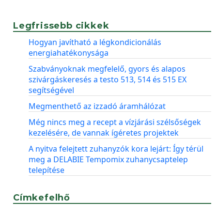
Legfrissebb cikkek
Hogyan javítható a légkondicionálás
energiahatékonysága
Szabványoknak megfelelő, gyors és alapos
szivárgáskeresés a testo 513, 514 és 515 EX
segítségével
Megmenthető az izzadó áramhálózat
Még nincs meg a recept a vízjárási szélsőségek
kezelésére, de vannak ígéretes projektek
A nyitva felejtett zuhanyzók kora lejárt: Így térül
meg a DELABIE Tempomix zuhanycsaptelep
telepítése
Címkefelhő