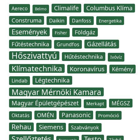
Climalife
Columbus Klíma
Aereco
Belimo
Construma
Daikin
Danfoss
Energetika
Események
Földgáz
Fisher
Gázellátás
Fűtéstechnika
Grundfos
Hőszivattyú
Hűtéstechnika
Ivóvíz
Klímatechnika
Koronavírus
Kémény
Légtechnika
Lindab
Magyar Mérnöki Kamara
Magyar Épületgépészet
MÉGSZ
Merkapt
Panasonic
OMÉN
Oktatás
Promóció
Rehau
Siemens
Szabványok
Szellőztetés
Testo
Távhő