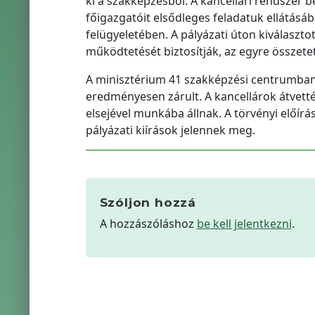
ki a szakképzésből. A kancellári rendsze
főigazgatóit elsődleges feladatuk ellátásá
felügyeletében. A pályázati úton kiválaszt
működtetését biztosítják, az egyre összet
A minisztérium 41 szakképzési centrumban ír
eredményesen zárult. A kancellárok átvett
elsejével munkába állnak. A törvényi előí
pályázati kiírások jelennek meg.
Szóljon hozzá
A hozzászóláshoz
be kell jelentkezni
.