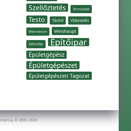
Szellőztetés
Termosztát
Testo
Távhő
Vízkezelés
Weishaupt
Webinárium
Építőipar
Zehnder
Épületgépész
Épületgépészet
Épületgépészeti Tagozat
nntartva, © 2009–2026