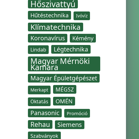
Hőszivattyú
Hűtéstechnika
Ivóvíz
Klímatechnika
Koronavírus
Kémény
Légtechnika
Lindab
Magyar Mérnöki
Kamara
Magyar Épületgépészet
MÉGSZ
Merkapt
OMÉN
Oktatás
Panasonic
Promóció
Rehau
Siemens
Szabványok