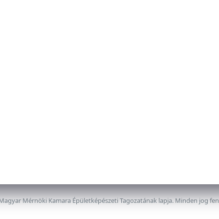
 Magyar Mérnöki Kamara Épületképészeti Tagozatának lapja. Minden jog fe