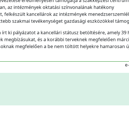
r bevezetése eredményesen támogatja a szakképzési centru
ban, az intézmények oktatási színvonalának hatékony
ott, felkészült kancellárok az intézmények menedzserszemlé
ettebb szakmai tevékenységet gazdasági eszközökkel támog
t ki pályázatot a kancellári státusz betöltésére, amely 39 
ék megbízásukat, és a korábbi terveknek megfelelően márc
rásoknak megfelelően a be nem töltött helyekre hamarosan ú
e