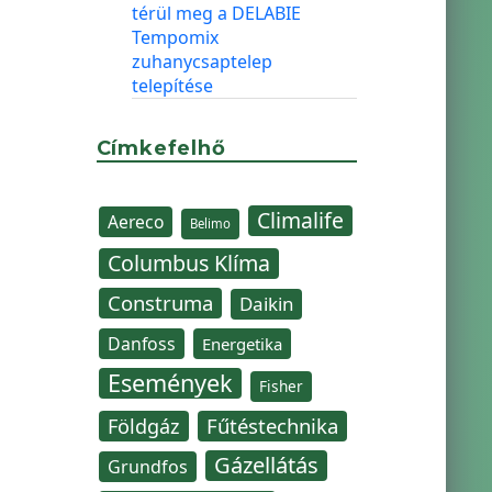
térül meg a DELABIE
Tempomix
zuhanycsaptelep
telepítése
Címkefelhő
Climalife
Aereco
Belimo
Columbus Klíma
Construma
Daikin
Danfoss
Energetika
Események
Fisher
Fűtéstechnika
Földgáz
Gázellátás
Grundfos