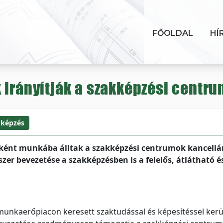
FŐOLDAL
HÍ
 irányítják a szakképzési centr
kképzés
ként munkába álltak a szakképzési centrumok kancellár
szer bevezetése a szakképzésben is a felelős, átlátható é
 munkaerőpiacon keresett szaktudással és képesítéssel kerü