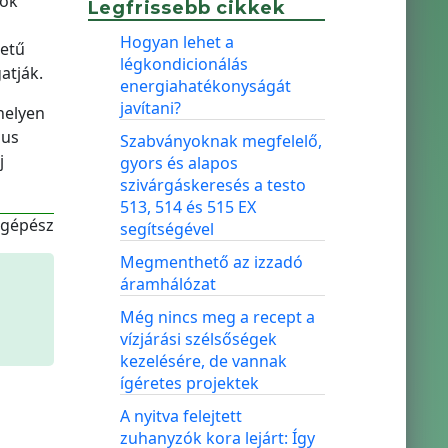
mok
Legfrissebb cikkek
Hogyan lehet a
letű
légkondicionálás
atják.
energiahatékonyságát
javítani?
helyen
ius
Szabványoknak megfelelő,
j
gyors és alapos
szivárgáskeresés a testo
513, 514 és 515 EX
-gépész
segítségével
Megmenthető az izzadó
áramhálózat
Még nincs meg a recept a
vízjárási szélsőségek
kezelésére, de vannak
ígéretes projektek
A nyitva felejtett
zuhanyzók kora lejárt: Így