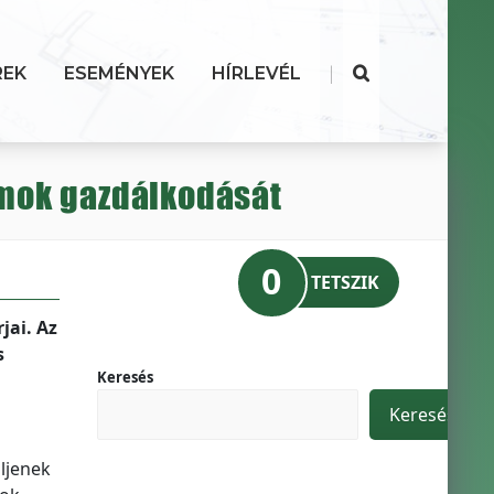
|
REK
ESEMÉNYEK
HÍRLEVÉL
umok gazdálkodását
0
TETSZIK
jai. Az
s
Keresés
Keresés
ljenek