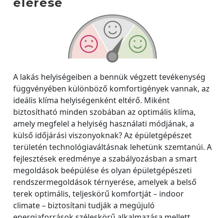
elérése
A lakás helyiségeiben a bennük végzett tevékenység
függvényében különböző komfortigények vannak, az
ideális klíma helyiségenként eltérő. Miként
biztosítható minden szobában az optimális klíma,
amely megfelel a helyiség használati módjának, a
külső időjárási viszonyoknak? Az épületgépészet
területén technológiaváltásnak lehetünk szemtanúi. A
fejlesztések eredménye a szabályozásban a smart
megoldások beépülése és olyan épületgépészeti
rendszermegoldások térnyerése, amelyek a belső
terek optimális, teljeskörű komfortját – indoor
climate – biztosítani tudják a megújuló
energiaforrások széleskörű alkalmazása mellett.