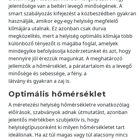
jelentősége van a beltéri levegő minőségének. A
smart szabályozás kifejezést a közbeszédben gyakran
használják, amikor egy-egy helyiség megfelelő
klímájára utalnak. Ez azonban csak durva
megközelítés, mert a helyiség optimális klímája több
különböző tényezőt is magába foglal, amelyek
mindegyike befolyásolja közérzetünket és azt, hogy
mennyire jól érezzük magunkat. A meghatározó
jellemzők a hőmérséklet, a páratartalom és a levegő
minősége és sebessége, a fény, a
látvány és gyakran a zaj is.
Optimális hőmérséklet
A méretezési helyiség hőmérsékletre vonatkozólag
előírások, szabványok adnak útmutatást, azonban
jelentős mértékben szubjektív is, hogy
helyiségtípusonként ki milyen hőmérsékletet tart
ideálisnak. Ha az túl magas vagy túl alacsony nincs