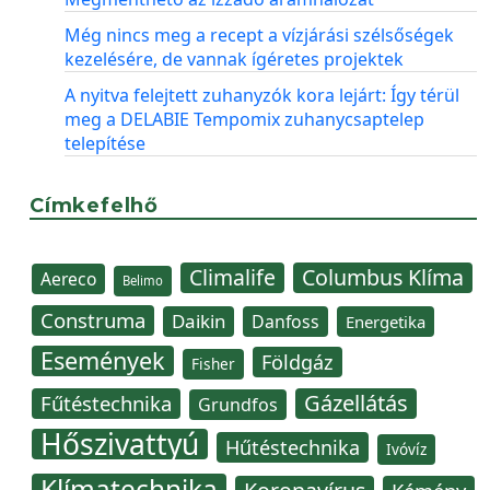
Még nincs meg a recept a vízjárási szélsőségek
kezelésére, de vannak ígéretes projektek
A nyitva felejtett zuhanyzók kora lejárt: Így térül
meg a DELABIE Tempomix zuhanycsaptelep
telepítése
Címkefelhő
Climalife
Columbus Klíma
Aereco
Belimo
Construma
Daikin
Danfoss
Energetika
Események
Földgáz
Fisher
Gázellátás
Fűtéstechnika
Grundfos
Hőszivattyú
Hűtéstechnika
Ivóvíz
Klímatechnika