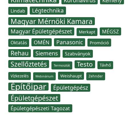
Koronavírus
Kémény
Légtechnika
Lindab
Magyar Mérnöki Kamara
Magyar Épületgépészet
MÉGSZ
Merkapt
Panasonic
OMÉN
Oktatás
Promóció
Rehau
Siemens
Szabványok
Szellőztetés
Testo
Távhő
Termosztát
Weishaupt
Vízkezelés
Zehnder
Webinárium
Építőipar
Épületgépész
Épületgépészet
Épületgépészeti Tagozat