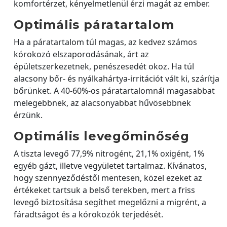
komfortérzet, kényelmetlenül érzi magát az ember.
Optimális páratartalom
Ha a páratartalom túl magas, az kedvez számos
kórokozó elszaporodásának, árt az
épületszerkezetnek, penészesedét okoz. Ha túl
alacsony bőr- és nyálkahártya-irritációt vált ki, szárítja
bőrünket. A 40-60%-os páratartalomnál magasabbat
melegebbnek, az alacsonyabbat hűvösebbnek
érzünk.
Optimális levegőminőség
A tiszta levegő 77,9% nitrogént, 21,1% oxigént, 1%
egyéb gázt, illetve vegyületet tartalmaz. Kívánatos,
hogy szennyeződéstől mentesen, közel ezeket az
értékeket tartsuk a belső terekben, mert a friss
levegő biztosítása segíthet megelőzni a migrént, a
fáradtságot és a kórokozók terjedését.