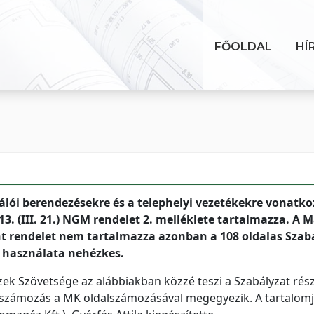
FŐOLDAL
HÍ
álói berendezésekre és a telephelyi vezetékekre vonatko
3. (III. 21.) NGM rendelet 2. melléklete tartalmazza. A 
t rendelet nem tartalmazza azonban a 108 oldalas Szab
t használata nehézkes.
zek Szövetsége az alábbiakban közzé teszi a Szabályzat rész
alszámozás a MK oldalszámozásával megegyezik. A tartalom