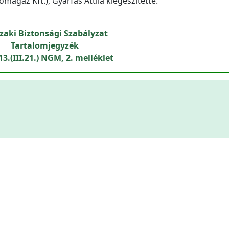
magáz Kft.), Gyárfás Attila kiegészítette.
aki Biztonsági Szabályzat
Tartalomjegyzék
3.(III.21.) NGM, 2. melléklet