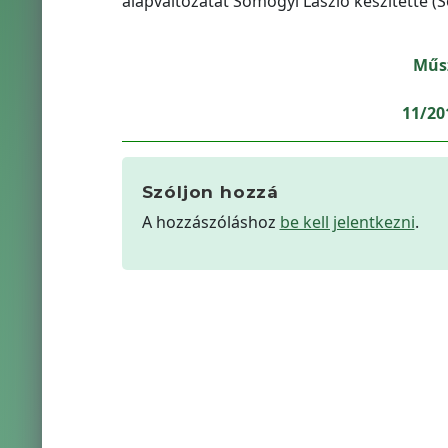
alapváltozatát Somogyi László készítette (So
Műsz
11/201
Szóljon hozzá
A hozzászóláshoz
be kell jelentkezni
.