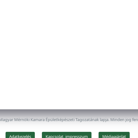
 Magyar Mérnöki Kamara Épületképészeti Tagozatának lapja. Minden jog fe
Adatkezelés
Kapcsolat, impresszum
Médiaajánlat