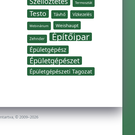
Szellőztetés
Termosztát
Testo
Távhő
Vízkezelés
Weishaupt
Webinárium
Építőipar
Zehnder
Épületgépész
Épületgépészet
Épületgépészeti Tagozat
nntartva, © 2009–2026