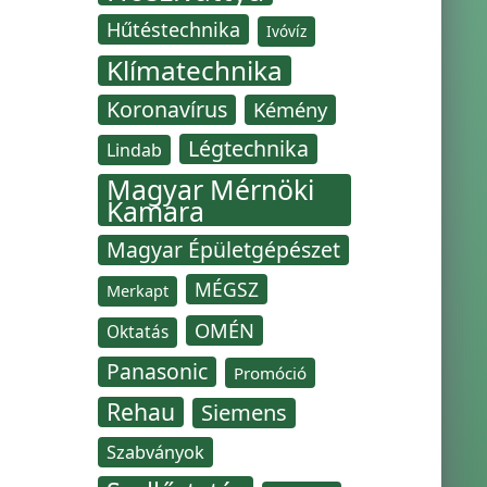
Hűtéstechnika
Ivóvíz
Klímatechnika
Koronavírus
Kémény
Légtechnika
Lindab
Magyar Mérnöki
Kamara
Magyar Épületgépészet
MÉGSZ
Merkapt
OMÉN
Oktatás
Panasonic
Promóció
Rehau
Siemens
Szabványok