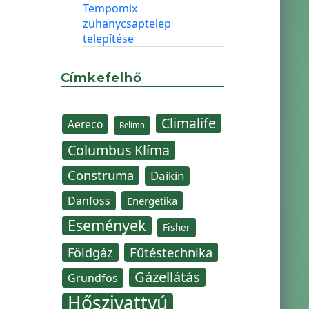
Tempomix
zuhanycsaptelep
telepítése
Címkefelhő
Climalife
Aereco
Belimo
Columbus Klíma
Construma
Daikin
Danfoss
Energetika
Események
Fisher
Fűtéstechnika
Földgáz
Gázellátás
Grundfos
Hőszivattyú