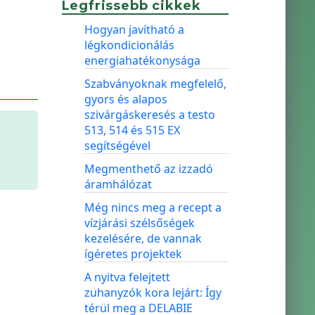
Legfrissebb cikkek
Hogyan javítható a
légkondicionálás
energiahatékonysága
Szabványoknak megfelelő,
gyors és alapos
szivárgáskeresés a testo
513, 514 és 515 EX
segítségével
Megmenthető az izzadó
áramhálózat
Még nincs meg a recept a
vízjárási szélsőségek
kezelésére, de vannak
ígéretes projektek
A nyitva felejtett
zuhanyzók kora lejárt: Így
térül meg a DELABIE