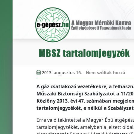
MBSZ tartalomjegyzék
2013. augusztus 16.
Nem szóltak hozzá
A gáz csatlakozó vezetékekre, a felhaszn
Műszaki Biztonsági Szabályzatot a 11/201
Közlöny 2013. évi 47. számában megjelen
tartalomjegyzékét, e nélkül a Szabályza
Erre való tekintettel a Magyar Épületgépés
tartalomjegyzékét, amelyben a jelzett old