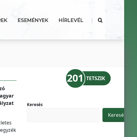
|
REK
ESEMÉNYEK
HÍRLEVÉL
201
TETSZIK
zó
Magyar
ályzat
Keresés
Keresés
letes
jegyzék